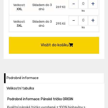
-
+
Velikost:
Skladem do 3
269 Kč
XXL
dnů
ks
-
+
Velikost:
Skladem do 3
295 Kč
3XL
dnů
ks
Vložit do košíku
Podrobné informace
Velikostní tabulka
Podrobné informace: Pánské tričko ORIGIN
Kvalitní pánské tričko vyrobené z 100% biobavlny s