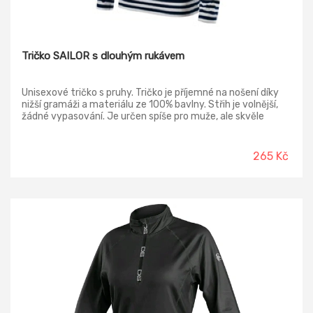
Tričko SAILOR s dlouhým rukávem
Unisexové tričko s pruhy. Tričko je příjemné na nošení díky
nižší gramáži a materiálu ze 100% bavlny. Střih je volnější,
žádné vypasování. Je určen spíše pro muže, ale skvěle
padne i dámě, která má ráda volnější střih!
265 Kč