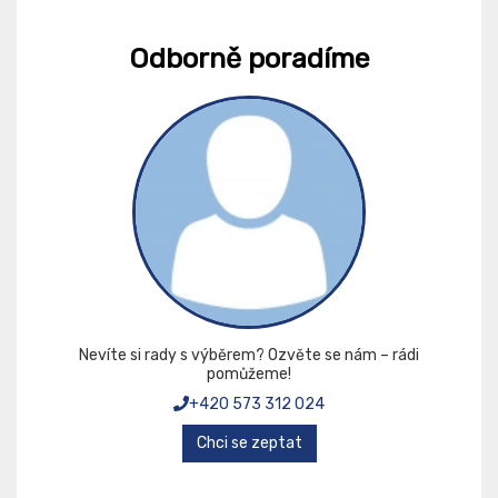
Odborně poradíme
Nevíte si rady s výběrem? Ozvěte se nám – rádi
pomůžeme!
+420 573 312 024
Chci se zeptat