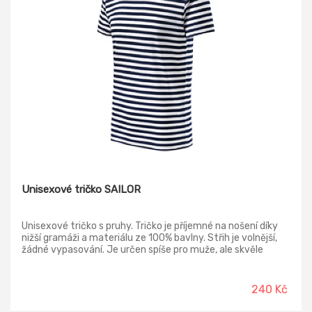
Unisexové tričko SAILOR
Unisexové tričko s pruhy. Tričko je příjemné na nošení díky
nižší gramáži a materiálu ze 100% bavlny. Střih je volnější,
žádné vypasování. Je určen spíše pro muže, ale skvěle
padne i dámě, která má ráda volnější střih! V nabídce také
dámské a dětské, tak aby se mohla sladit celá rodina :-)
240 Kč