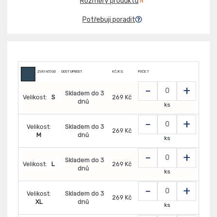
Rozměry produktu
Potřebuji poradit
ZV8145760
DOSTUPNOST
KČ/KS:
POČET
-
+
Skladem do 3
Velikost:
S
269 Kč
dnů
ks
-
+
Velikost:
Skladem do 3
269 Kč
M
dnů
ks
-
+
Skladem do 3
Velikost:
L
269 Kč
dnů
ks
-
+
Velikost:
Skladem do 3
269 Kč
XL
dnů
ks