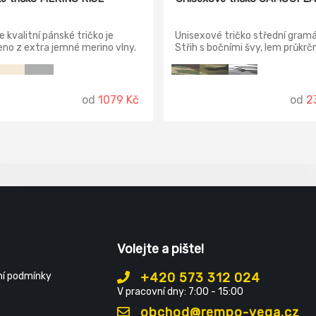
 kvalitní pánské tričko je
Unisexové tričko střední gramá
no z extra jemné merino vlny.
Střih s bočními švy, lem průkrč
tomuto luxusnímu přírodnímu
žebrového úpletu s přídavkem 
álu je tričko velmi prodyšné a
elastanu, zpevňující ramenní p
avé. Tričko přiléhavého střihu
ími švy, úzký lem průkrčníku z
od
1079 Kč
od
2
ého materiálu, vnitřní část
níku začištěna páskou z
vého materiálu, zpevnění
ních švů páskou.
Volejte a pište!
í podmínky
+420 573 312 024
V pracovní dny: 7:00 - 15:00
obchod@rempo-vega.cz