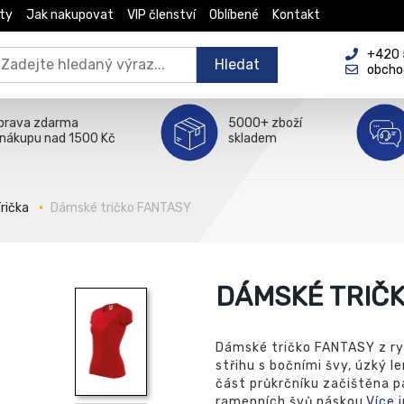
ty
Jak nakupovat
VIP členství
Oblíbené
Kontakt
+420 5
Hledat
obcho
prava zdarma
5000+ zboží
 nákupu nad 1500 Kč
skladem
rička
Dámské tričko FANTASY
DÁMSKÉ TRIČ
Dámské tričko FANTASY z ry
střihu s bočními švy, úzký l
část průkrčníku začištěna p
ramenních švů páskou.
Více 