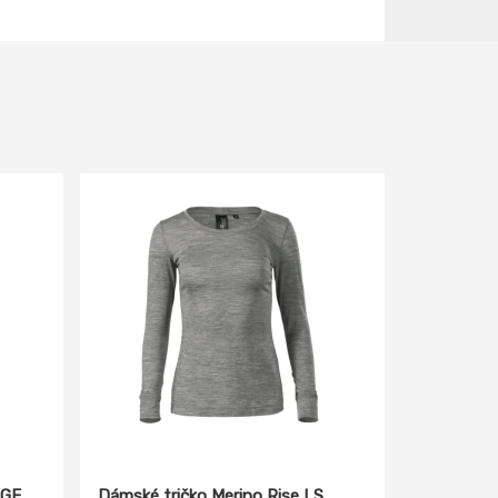
AGE
Dámské tričko Merino Rise LS