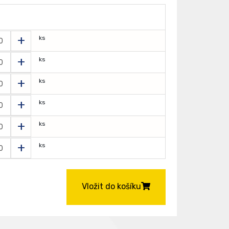
+
ks
+
ks
+
ks
+
ks
+
ks
+
ks
Vložit do košíku