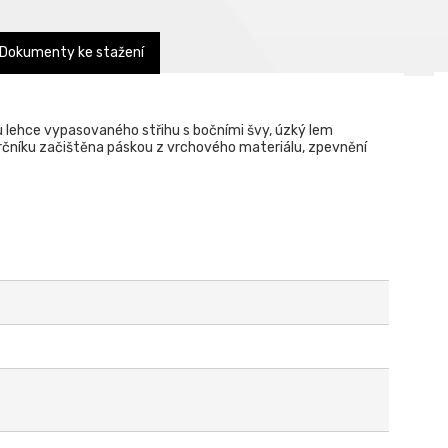
Dokumenty ke stažení
 lehce vypasovaného střihu s bočními švy, úzký lem
krčníku začištěna páskou z vrchového materiálu, zpevnění