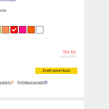
ester
156 Kč
včetně DPH
Zvolit počet kusů
roduktu
Potřebuji poradit