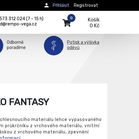
Přihlásit
Registrovat
0
73 312 024 (7 - 15 h)
Košík
d@rempo-vega.cz
0 Kč
Odborně
Potisk a výšivka
poradíme
oděvů
KO FANTASY
chlesnoucího materiálu lehce vypasovaného
em průkrčníku z vrchového materiálu, vnitřní
áskou z vrchového materiálu, zpevnění
informací