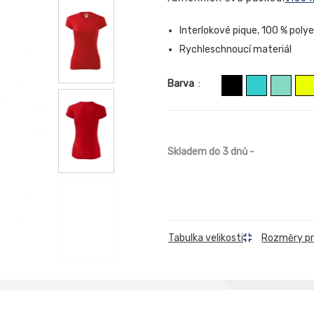
Interlokové pique, 100 % poly
Rychleschnoucí materiál
Barva
:
Skladem do 3 dnů
-
Rozměry p
Tabulka velikosti