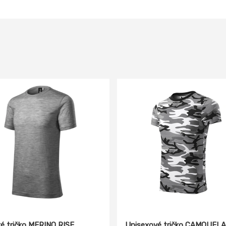
é tričko MERINO RISE
Unisexové tričko CAMOUFL