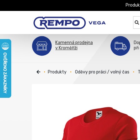
Produk
Kamenná prodejna
Do
v Kroměříži
při
Produkty
Oděvy pro práci / volný čas
T