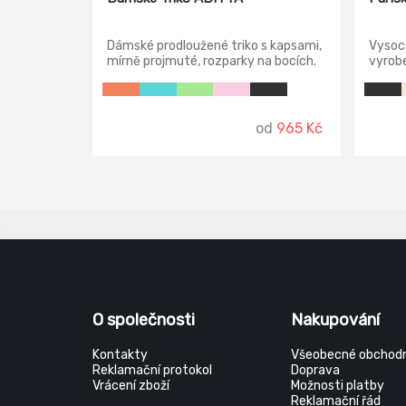
Dámské prodloužené triko s kapsami,
Vysoce
mírně projmuté, rozparky na bocích.
vyrobe
Díky 
materi
nemačk
s bočn
od
965 Kč
vrchov
průkrč
vrcho
ramen
O společnosti
Nakupování
Kontakty
Všeobecné obchodn
Reklamační protokol
Doprava
Vrácení zboží
Možnosti platby
Reklamační řád