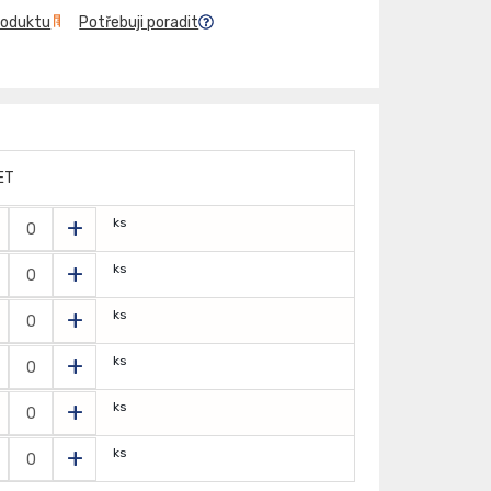
roduktu
Potřebuji poradit
ET
+
ks
+
ks
+
ks
+
ks
+
ks
+
ks