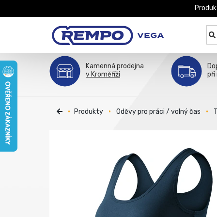
Produk
Kamenná prodejna
Do
v Kroměříži
při
Produkty
Oděvy pro práci / volný čas
T