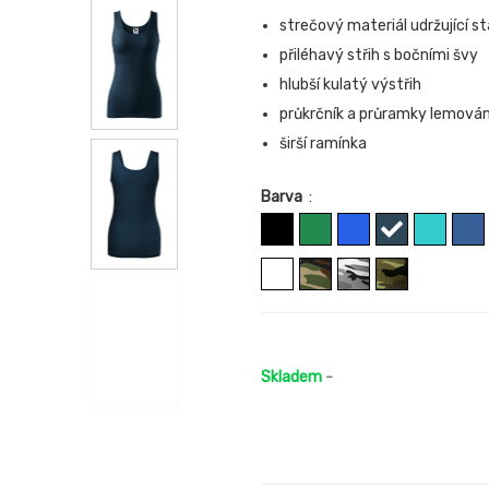
strečový materiál udržující st
přiléhavý střih s bočními švy
hlubší kulatý výstřih
průkrčník a průramky lemov
širší ramínka
Barva
:
Skladem
-