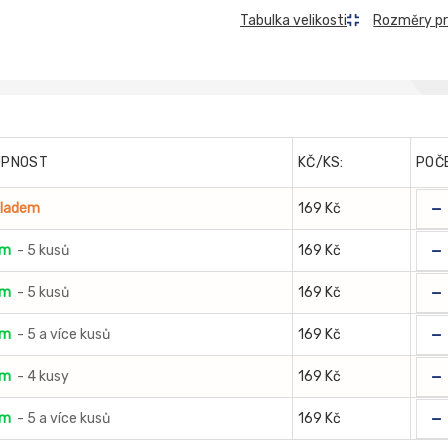
Rozměry p
Tabulka velikosti
UPNOST
KČ/KS:
POČ
-
kladem
169 Kč
-
em
- 5 kusů
169 Kč
-
em
- 5 kusů
169 Kč
-
em
- 5 a více kusů
169 Kč
-
em
- 4 kusy
169 Kč
-
em
- 5 a více kusů
169 Kč