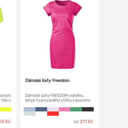
Dámské šaty Freedom
ánovým
Dámské šaty FREEDOM volného,
 tón v
lehce tvarovaného střihu s bočními
.
švy, úzký lem průkrčníku z vrchového
eriál.
materiálu s 5 % elastanu, zpevňující
páska od ramene k rameni, ohrnuté
rukávy zachycené ve 4 bodech šitím.
04 Kč
od
211 Kč