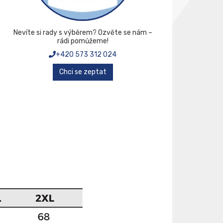
Nevíte si rady s výběrem? Ozvěte se nám –
rádi pomůžeme!
+420 573 312 024
Chci se zeptat