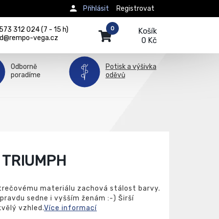
Přihlásit
Registrovat
0
73 312 024 (7 - 15 h)
Košík
d@rempo-vega.cz
0 Kč
Odborně
Potisk a výšivka
poradíme
oděvů
 TRIUMPH
 strečovému materiálu zachová stálost barvy.
opravdu sedne i vyšším ženám :-) Širší
kvělý vzhled.
Více informací