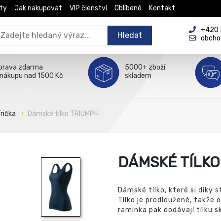
ty
Jak nakupovat
VIP členství
Oblíbené
Kontakt
+420 5
Hledat
obcho
prava zdarma
5000+ zboží
 nákupu nad 1500 Kč
skladem
rička
Dámské tílko TRIUMPH
DÁMSKÉ TÍLKO
Dámské tílko, které si díky
Tílko je prodloužené, takže 
ramínka pak dodávají tílku s