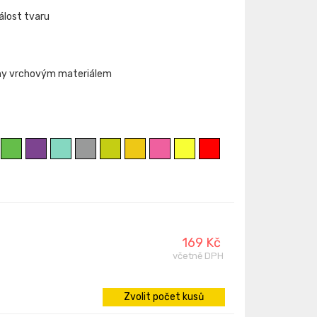
álost tvaru
ány vrchovým materiálem
169 Kč
včetně DPH
Zvolit počet kusů