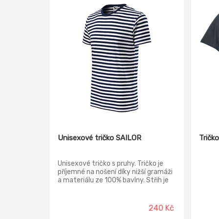
Unisexové tričko SAILOR
Tričk
Unisexové tričko s pruhy. Tričko je
příjemné na nošení díky nižší gramáži
a materiálu ze 100% bavlny. Střih je
volnější, žádné vypasování. Je určen
spíše pro muže, ale skvěle padne i
dámě, která má ráda volnější střih! V
240 Kč
nabídce také dámské a dětské, tak