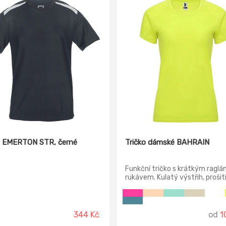
o EMERTON STR, černé
Tričko dámské BAHRAIN
Funkční tričko s krátkým ragl
rukávem. Kulatý výstřih, prošití
tónu na průramcích a rukávech
Prodyšný a dobře schnoucí mat
Odejmutelná etiketa.
344 Kč
od
1