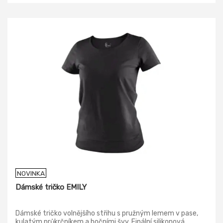
NOVINKA
Dámské tričko EMILY
Dámské tričko volnějšího střihu s pružným lemem v pase,
kulatým průkrčníkem a bočními švy. Finální silikonová