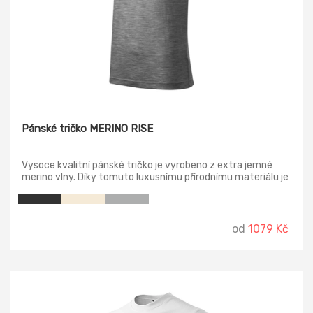
Pánské tričko MERINO RISE
Vysoce kvalitní pánské tričko je vyrobeno z extra jemné
merino vlny. Díky tomuto luxusnímu přírodnímu materiálu je
tričko velmi prodyšné a nemačkavé. Tričko přiléhavého
střihu s bočními švy, úzký lem průkrčníku z vrchového
materiálu, vnitřní část průkrčníku začištěna páskou z
vrchového materiálu, zpevnění ramenních švů páskou.
od
1079 Kč