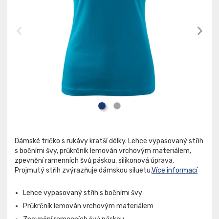
Dámské tričko s rukávy kratší délky. Lehce vypasovaný střih
s bočními švy, průkrčník lemován vrchovým materiálem,
zpevnění ramenních švů páskou, silikonová úprava.
Projmutý střih zvýrazňuje dámskou siluetu.
Více informací
Lehce vypasovaný střih s bočními švy
Průkrčník lemován vrchovým materiálem