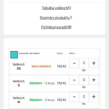
Tabulka velikosti
Rozměry produktu
Potřebuji poradit
AD1224400
DOSTUPNOST
KČ/KS:
POČET
-
+
Velikost:
Není skladem
132 Kč
XS
ks
-
+
Velikost:
Skladem
- 2 kusy
132 Kč
S
ks
-
+
Velikost:
Skladem
- 2 kusy
132 Kč
M
ks