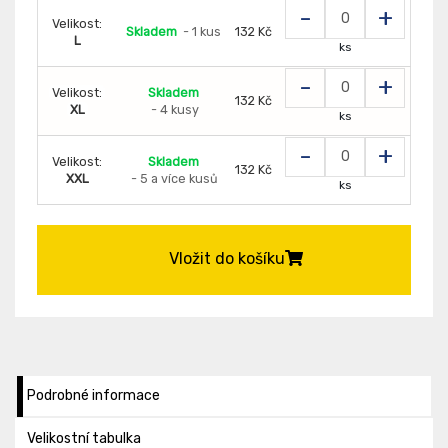
-
+
Velikost:
Skladem
- 1 kus
132 Kč
L
ks
-
+
Velikost:
Skladem
132 Kč
XL
- 4 kusy
ks
-
+
Velikost:
Skladem
132 Kč
XXL
- 5 a více kusů
ks
Vložit do košíku
Podrobné informace
Velikostní tabulka