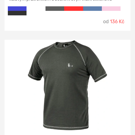
úprava materiálu, která zajišťuje vyšší měkkost a odolnost
vůči zašpinění. Použití v práci i pro volný čas.
od
136 Kč