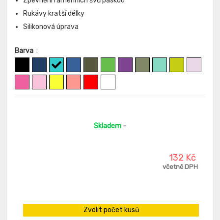
Zpevnění ramenních švů páskou
Rukávy kratší délky
Silikonová úprava
Barva
:
Skladem
-
132 Kč
včetně DPH
Zvolit počet kusů