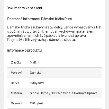
Dokumenty ke stažení
Podrobné informace: Dámské tričko Pure
Dámské tričko s rukávy kratší délky. Lehce vypasovaný střih
s bočními švy, průkrčník lemován vrchovým materiálem,
zpevnění ramenních švů páskou, silikonová úprava.
Projmutý střih zvýrazňuje dámskou siluetu.
Informace o produktu
Značka
Malfini
Pohlaví
Dámské
Barva
Tyrkysová
Materiál
Single Jersey, 100 % bavlna, silikonová úprava
Gramáž
150 g/m2