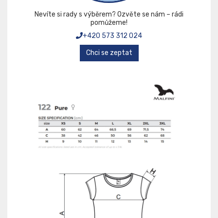
Nevíte si rady s výběrem? Ozvěte se nám – rádi
pomůžeme!
+420 573 312 024
Chci se zeptat