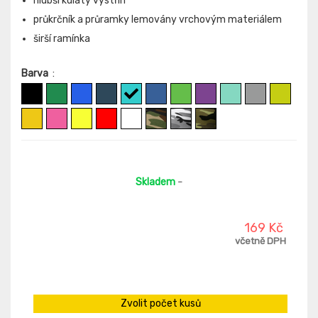
hlubší kulatý výstřih
průkrčník a průramky lemovány vrchovým materiálem
širší ramínka
Barva
:
Skladem
-
169 Kč
včetně DPH
Zvolit počet kusů