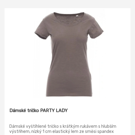
ztrátě účinnosti antibakteriální úpravy i UV ochrany.
Dámské tričko PARTY LADY
Dámské vyštíhlené tričko s krátkým rukávem s hlubším
výstřihem, nízký 1 cm elastický lem ze směsi spandex