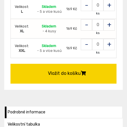
-
+
Velikost:
Skladem
169 Kč
L
- 5 a více kusů
ks
-
+
Velikost:
Skladem
169 Kč
XL
- 4 kusy
ks
-
+
Velikost:
Skladem
169 Kč
XXL
- 5 a více kusů
ks
Vložit do košíku
Podrobné informace
Velikostní tabulka