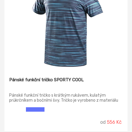
Pánské funkční tričko SPORTY COOL
Pánské funkční tričko s krátkým rukávem, kulatým
průkrčníkem a bočními švy. Tričko je vyrobeno z materiálu
Coolmax®, který zajišťuje vysoce účinný odvod vlhkosti a
rychlé schnutí, je lehký a měkký na dotek, což přispívá k
celkovému pohodlí. Tričko je ošetřeno antibakteriální
úpravou Ultra Lava a ochranný UV faktor UPF 30 je
od
556 Kč
přínosem při venkovních aktivitách, kde je pokožka
vystavena slunečnímu záření. Praním dochází k postupné