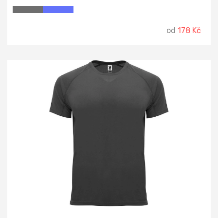
kolem krku, ramena s dvojitým vnitřním prošitím, rukávy s
úzkou záložkou bez lemu, postranní sešití.
od
178 Kč