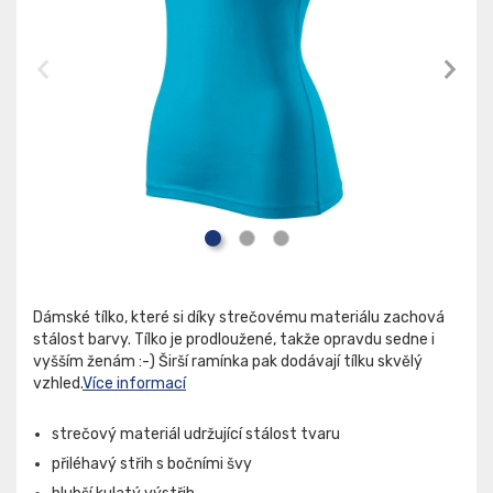
Dámské tílko, které si díky strečovému materiálu zachová
stálost barvy. Tílko je prodloužené, takže opravdu sedne i
vyšším ženám :-) Širší ramínka pak dodávají tílku skvělý
vzhled.
Více informací
strečový materiál udržující stálost tvaru
přiléhavý střih s bočními švy