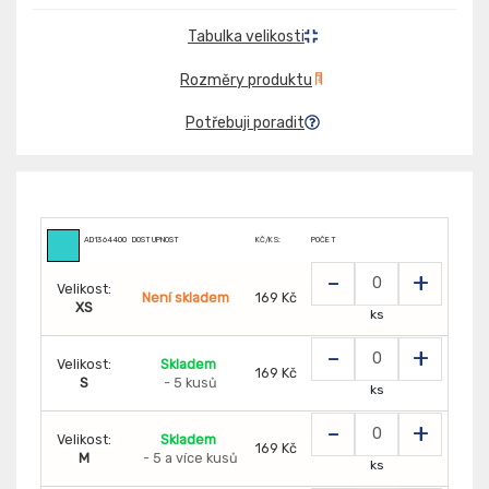
Tabulka velikosti
Rozměry produktu
Potřebuji poradit
AD1364400
DOSTUPNOST
KČ/KS:
POČET
-
+
Velikost:
Není skladem
169 Kč
XS
ks
-
+
Velikost:
Skladem
169 Kč
S
- 5 kusů
ks
-
+
Velikost:
Skladem
169 Kč
M
- 5 a více kusů
ks