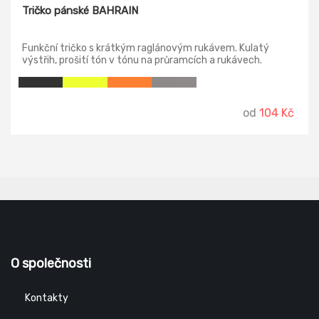
Tričko pánské BAHRAIN
Funkční tričko s krátkým raglánovým rukávem. Kulatý
výstřih, prošití tón v tónu na průramcích a rukávech.
Prodyšný a dobře schnoucí materiál. Odejmutelná etiketa.
od
104 Kč
O společnosti
Kontakty