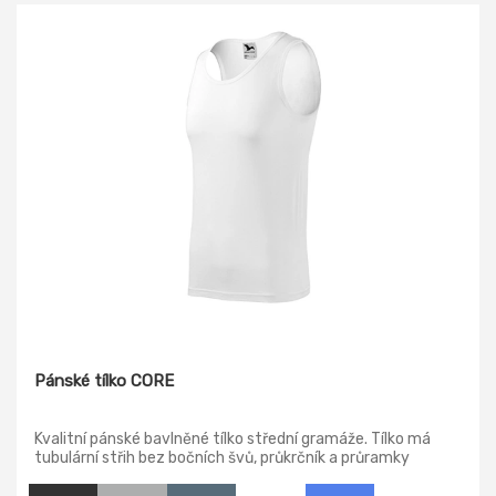
Pánské tílko CORE
Kvalitní pánské bavlněné tílko střední gramáže. Tílko má
tubulární střih bez bočních švů, průkrčník a průramky
lemovány vrchovým materiálem, zpevnění ramenních švů
páskou.