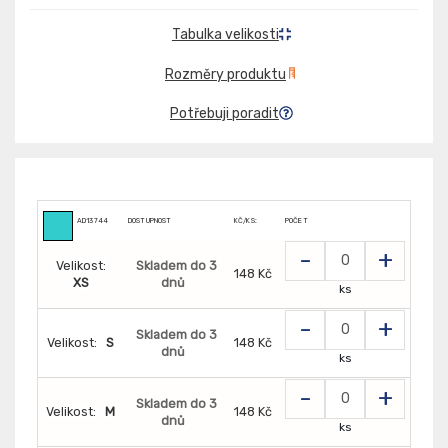
Tabulka velikosti
Rozměry produktu
Potřebuji poradit
AD13744
DOSTUPNOST
KČ/KS:
POČET
-
+
Velikost:
Skladem do 3
148 Kč
XS
dnů
ks
-
+
Skladem do 3
Velikost:
S
148 Kč
dnů
ks
-
+
Skladem do 3
Velikost:
M
148 Kč
dnů
ks