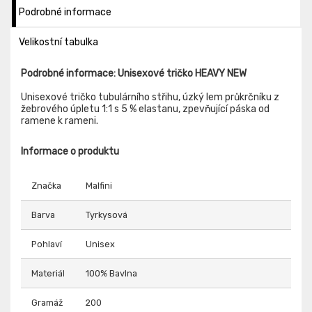
Podrobné informace
Velikostní tabulka
Podrobné informace: Unisexové tričko HEAVY NEW
Unisexové tričko tubulárního střihu, úzký lem průkrčníku z
žebrového úpletu 1:1 s 5 % elastanu, zpevňující páska od
ramene k rameni.
Informace o produktu
Značka
Malfini
Barva
Tyrkysová
Pohlaví
Unisex
Materiál
100% Bavlna
Gramáž
200