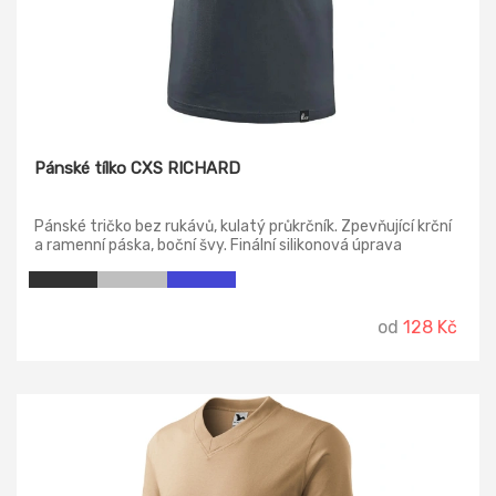
Pánské tílko CXS RICHARD
Pánské tričko bez rukávů, kulatý průkrčník. Zpevňující krční
a ramenní páska, boční švy. Finální silikonová úprava
materiálu, která zajišťuje vyšší měkkost, rozměrovou
stálost a omezuje žmolkovatění. Použití v práci i pro volný
čas. Vhodné pro potisk a výšivku.
od
128 Kč