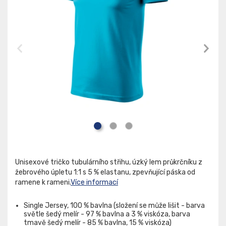
Unisexové tričko tubulárního střihu, úzký lem průkrčníku z
žebrového úpletu 1:1 s 5 % elastanu, zpevňující páska od
ramene k rameni.
Více informací
Single Jersey, 100 % bavlna (složení se může lišit - barva
světle šedý melír - 97 % bavlna a 3 % viskóza, barva
tmavě šedý melír - 85 % bavlna, 15 % viskóza)