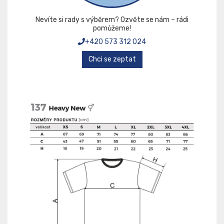
Nevíte si rady s výběrem? Ozvěte se nám – rádi
pomůžeme!
+420 573 312 024
Chci se zeptat