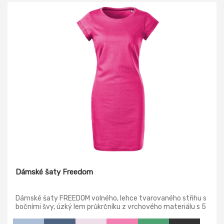
Dámské šaty Freedom
Dámské šaty FREEDOM volného, lehce tvarovaného střihu s
bočními švy, úzký lem průkrčníku z vrchového materiálu s 5
% elastanu, zpevňující páska od ramene k rameni, ohrnuté
rukávy zachycené ve 4 bodech šitím.