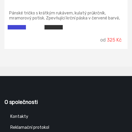
Pánské tričko s krátkým rukávem, kulatý průkrčník,
mramorový potisk. Zpevňující krční páska v červené barvě,
zpevňující ramenní páska, boční švy. Finální silikonová
úprava materiálu, která zajišťuje vyšší měkkost a odolnost
vůči zašpinění. Použití v práci i pro volný čas.
od
325 Kč
O společnosti
Kontakty
Reklamační protokol