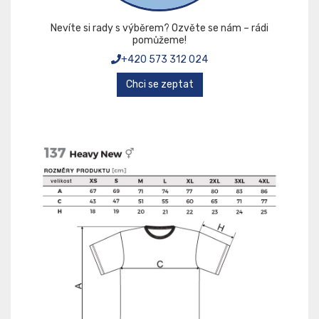
Nevíte si rady s výběrem? Ozvěte se nám – rádi
pomůžeme!
+420 573 312 024
Chci se zeptat