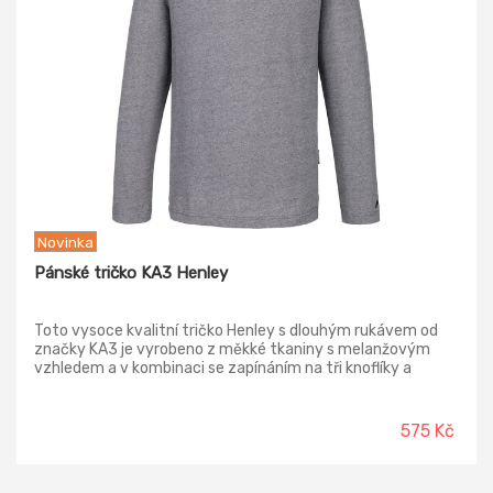
Novinka
Pánské tričko KA3 Henley
Toto vysoce kvalitní tričko Henley s dlouhým rukávem od
značky KA3 je vyrobeno z měkké tkaniny s melanžovým
vzhledem a v kombinaci se zapínáním na tři knoflíky a
pohodlným střihem dělá z něj všestranný a každodenní
nezbytný kousek.
575 Kč