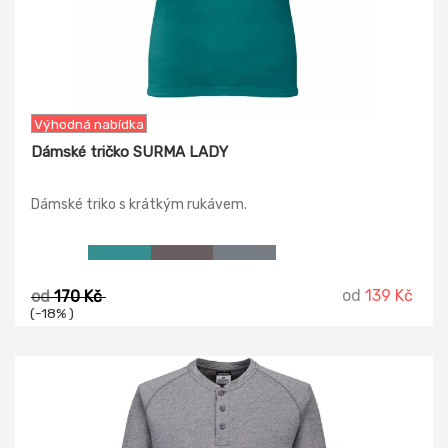
Výhodná nabídka
Dámské tričko SURMA LADY
Dámské triko s krátkým rukávem.
od
139 Kč
od
170 Kč
(-18% )