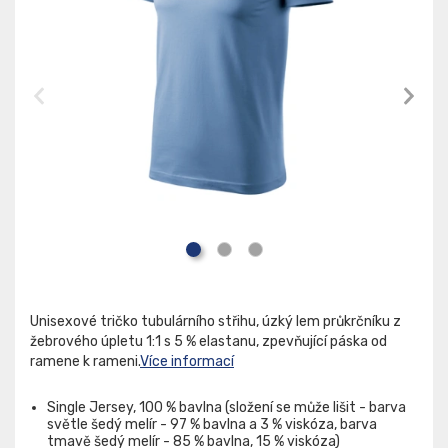
Unisexové tričko tubulárního střihu, úzký lem průkrčníku z
žebrového úpletu 1:1 s 5 % elastanu, zpevňující páska od
ramene k rameni.
Více informací
Single Jersey, 100 % bavlna (složení se může lišit - barva
světle šedý melír - 97 % bavlna a 3 % viskóza, barva
tmavě šedý melír - 85 % bavlna, 15 % viskóza)