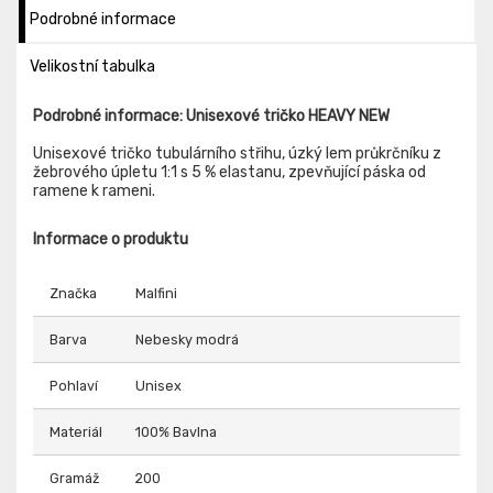
Podrobné informace
Velikostní tabulka
Podrobné informace: Unisexové tričko HEAVY NEW
Unisexové tričko tubulárního střihu, úzký lem průkrčníku z
žebrového úpletu 1:1 s 5 % elastanu, zpevňující páska od
ramene k rameni.
Informace o produktu
Značka
Malfini
Barva
Nebesky modrá
Pohlaví
Unisex
Materiál
100% Bavlna
Gramáž
200