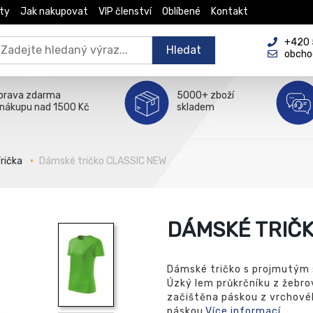
ty
Jak nakupovat
VIP členství
Oblíbené
Kontakt
+420 5
Hledat
obcho
prava zdarma
5000+ zboží
 nákupu nad 1500 Kč
skladem
rička
Dámské tričko CLASSIC NEW
DÁMSKÉ TRIČK
Dámské tričko s projmutým 
Úzký lem průkrčníku z žebrov
začištěna páskou z vrchové
páskou.
Více informací