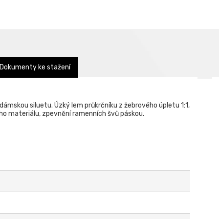
Dokumenty ke stažení
ámskou siluetu. Úzký lem průkrčníku z žebrového úpletu 1:1,
ého materiálu, zpevnění ramenních švů páskou.