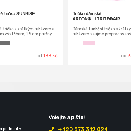
é tričko SUNRISE
Tričko dámské
ARDON®ULTRITE®AIR
é tričko s krátkým rukávem a
Dámské funkční tričko s krátk
m výstřihem, 1,5 cm pružný
rukávem zaujme propracovan
vaný lem ze směsi spandex u
žakárovým vzorem, který je
 vrchním prošíváním na přední
inspirován geometrickými moti
, barevně kontrastní
žovací páska od ramene k
od
188 Kč
od
3
 viditelná na límečku, pružné
ostranní sešití.
Volejte a pište!
í podmínky
+420 573 312 024