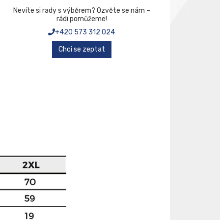
Nevíte si rady s výběrem? Ozvěte se nám –
rádi pomůžeme!
+420 573 312 024
Chci se zeptat