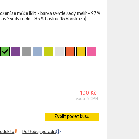
ložení se může lišit - barva světle šedý melír - 97 %
mavě šedý melír - 85 % bavlna, 15 % viskóza)
100 Kč
včetně DPH
Zvolit počet kusů
roduktu
Potřebuji poradit