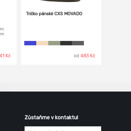
Tričko pánské CXS MOVADO
ým
ým
vy.
41 Kč
od
483 Kč
Zůstaňme v kontaktu!