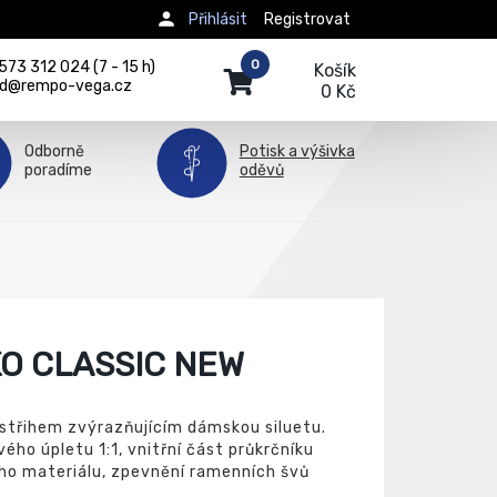
Přihlásit
Registrovat
0
73 312 024 (7 - 15 h)
Košík
d@rempo-vega.cz
0 Kč
Odborně
Potisk a výšivka
poradíme
oděvů
O CLASSIC NEW
střihem zvýrazňujícím dámskou siluetu.
ého úpletu 1:1, vnitřní část průkrčníku
ho materiálu, zpevnění ramenních švů