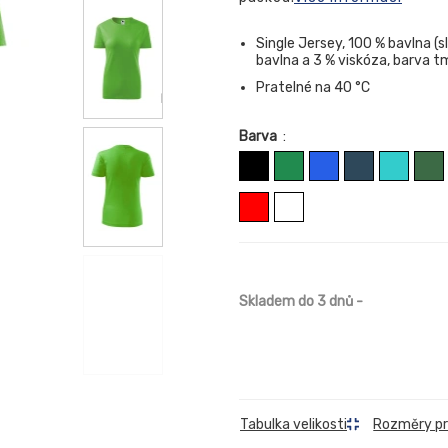
Single Jersey, 100 % bavlna (s
bavlna a 3 % viskóza, barva t
Pratelné na 40 °C
Barva
:
Skladem do 3 dnů
-
Rozměry p
Tabulka velikosti