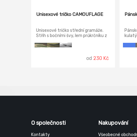
Unisexové tričko CAMOUFLAGE
Pánsk
Unisexové tričko střední gramáže.
Pánsk
Střih s bočními švy, lem průkrčníku z
kulatý
žebrového úpletu s přídavkem 5 %
žebro
elastanu, zpevňující ramenní páska.
krku s
straně
vyztu
od
230 Kč
rameni
švy, p
O společnosti
Nakupování
Kontakty
Všeobecné obchodn