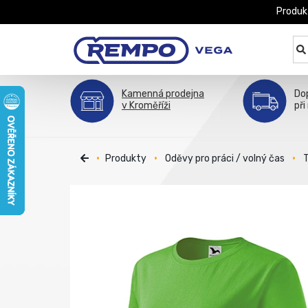
Produk
Kamenná prodejna
Do
v Kroměříži
při
Produkty
Oděvy pro práci / volný čas
T