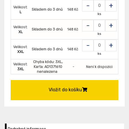
-
+
Velikost:
Skladem do 3 dnů
148 Kč
L
ks
-
+
Velikost:
Skladem do 3 dnů
148 Kč
XL
ks
-
+
Velikost:
Skladem do 3 dnů
148 Kč
XXL
ks
Chyba kódu: 3XL,
Velikost:
Karta: AD1371610
-
Není k dispozici
3XL
nenalezena
Vložit do košíku