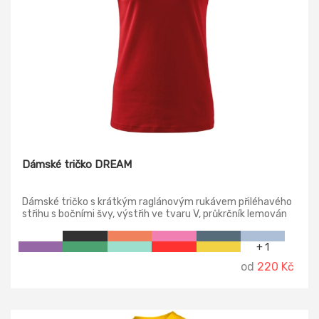
Dámské tričko DREAM
Dámské tričko s krátkým raglánovým rukávem přiléhavého
střihu s bočními švy, výstřih ve tvaru V, průkrčník lemován
vrchovým materiálem.
+ 1
od
220 Kč