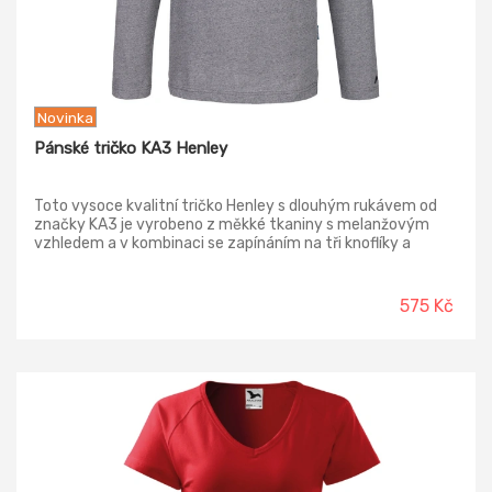
Novinka
Pánské tričko KA3 Henley
Toto vysoce kvalitní tričko Henley s dlouhým rukávem od
značky KA3 je vyrobeno z měkké tkaniny s melanžovým
vzhledem a v kombinaci se zapínáním na tři knoflíky a
pohodlným střihem dělá z něj všestranný a každodenní
nezbytný kousek.
575 Kč