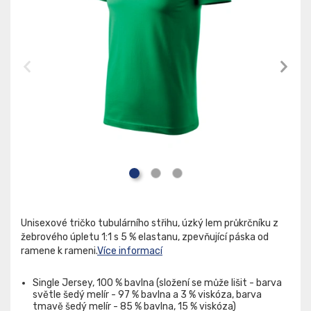
Unisexové tričko tubulárního střihu, úzký lem průkrčníku z
žebrového úpletu 1:1 s 5 % elastanu, zpevňující páska od
ramene k rameni.
Více informací
Single Jersey, 100 % bavlna (složení se může lišit - barva
světle šedý melír - 97 % bavlna a 3 % viskóza, barva
tmavě šedý melír - 85 % bavlna, 15 % viskóza)