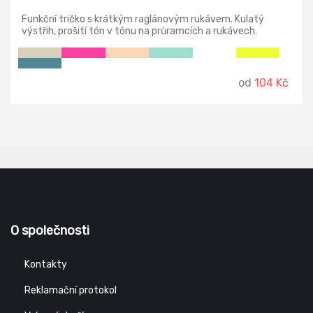
Funkční tričko s krátkým raglánovým rukávem. Kulatý
výstřih, prošití tón v tónu na průramcích a rukávech.
Prodyšný a dobře schnoucí materiál. Odejmutelná etiketa.
od
104 Kč
O společnosti
Kontakty
Reklamační protokol