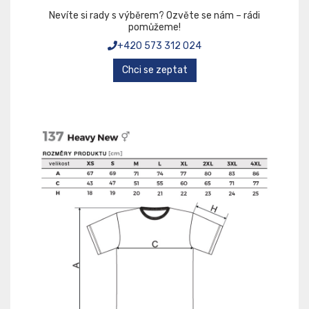
Nevíte si rady s výběrem? Ozvěte se nám – rádi
pomůžeme!
+420 573 312 024
Chci se zeptat