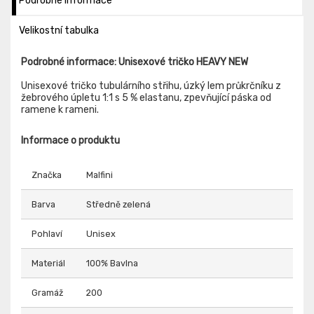
Podrobné informace
Velikostní tabulka
Podrobné informace: Unisexové tričko HEAVY NEW
Unisexové tričko tubulárního střihu, úzký lem průkrčníku z
žebrového úpletu 1:1 s 5 % elastanu, zpevňující páska od
ramene k rameni.
Informace o produktu
Značka
Malfini
Barva
Středně zelená
Pohlaví
Unisex
Materiál
100% Bavlna
Gramáž
200