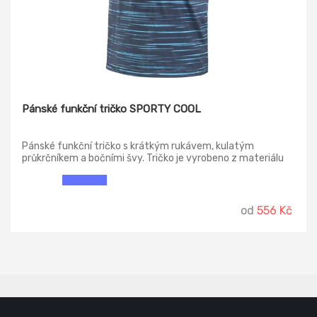
Pánské funkční tričko SPORTY COOL
Pánské funkční tričko s krátkým rukávem, kulatým
průkrčníkem a bočními švy. Tričko je vyrobeno z materiálu
Coolmax®, který zajišťuje vysoce účinný odvod vlhkosti a
rychlé schnutí, je lehký a měkký na dotek, což přispívá k
celkovému pohodlí. Tričko je ošetřeno antibakteriální
úpravou Ultra Lava a ochranný UV faktor UPF 30 je
od
556 Kč
přínosem při venkovních aktivitách, kde je pokožka
vystavena slunečnímu záření. Praním dochází k postupné
ztrátě účinnosti antibakteriální úpravy i UV ochrany.