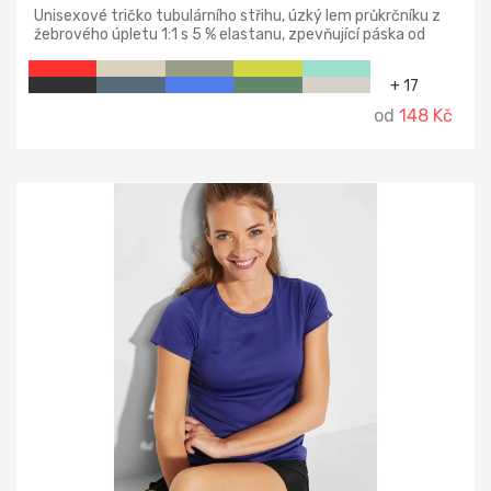
Unisexové tričko tubulárního střihu, úzký lem průkrčníku z
žebrového úpletu 1:1 s 5 % elastanu, zpevňující páska od
ramene k rameni.
+ 17
od
148 Kč