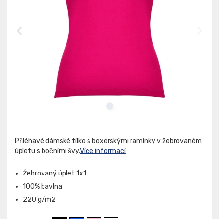
Přiléhavé dámské tílko s boxerskými ramínky v žebrovaném
úpletu s bočními švy.
Více informací
Žebrovaný úplet 1x1
100% bavlna
220 g/m2