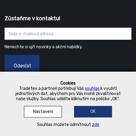
Zůstaňme v kontaktu!
Nenechte si ujít novinky a akční nabídky.
Odeslat
Cookies
Tradetex a partneři potřebují Váš
souhlas
k využití
jednotlivých dat, abychom pro Vás mohli zkvalitňovat
naše služby. Souhlas udělíte kliknutím na políčko „OK“.
Nastavení
OK
© 2019 Kurka Koncern
Souhlas můžete odmítnout
zde