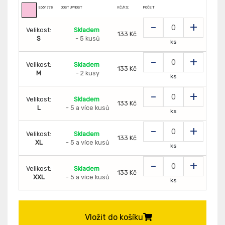
E651778
DOSTUPNOST
KČ/KS:
POČET
-
+
Velikost:
Skladem
133 Kč
S
- 5 kusů
ks
-
+
Velikost:
Skladem
133 Kč
M
- 2 kusy
ks
-
+
Velikost:
Skladem
133 Kč
L
- 5 a více kusů
ks
-
+
Velikost:
Skladem
133 Kč
XL
- 5 a více kusů
ks
-
+
Velikost:
Skladem
133 Kč
XXL
- 5 a více kusů
ks
Vložit do košíku