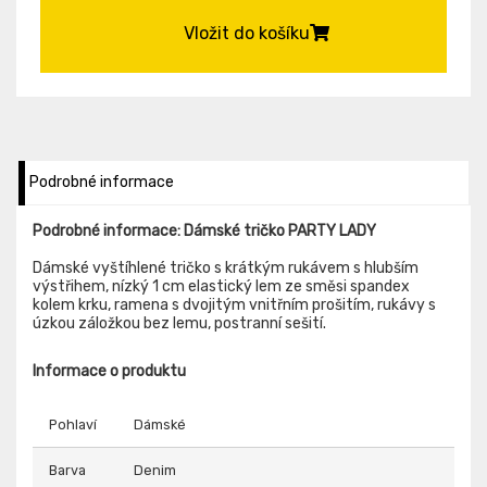
Vložit do košíku
Podrobné informace
Podrobné informace: Dámské tričko PARTY LADY
Dámské vyštíhlené tričko s krátkým rukávem s hlubším
výstřihem, nízký 1 cm elastický lem ze směsi spandex
kolem krku, ramena s dvojitým vnitřním prošitím, rukávy s
úzkou záložkou bez lemu, postranní sešití.
Informace o produktu
Pohlaví
Dámské
Barva
Denim