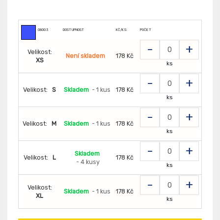
08003
DOSTUPNOST
KČ/KS:
POČET
-
+
Velikost:
Není skladem
178 Kč
XS
ks
-
+
Velikost:
S
Skladem
- 1 kus
178 Kč
ks
-
+
Velikost:
M
Skladem
- 1 kus
178 Kč
ks
-
+
Skladem
Velikost:
L
178 Kč
- 4 kusy
ks
-
+
Velikost:
Skladem
- 1 kus
178 Kč
XL
ks