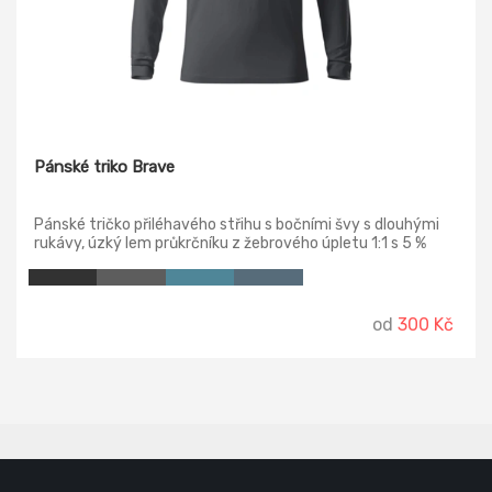
Pánské triko Brave
Pánské tričko přiléhavého střihu s bočními švy s dlouhými
rukávy, úzký lem průkrčníku z žebrového úpletu 1:1 s 5 %
elastanu, vnitřní část průkrčníku začištěna kontrastní
páskou, zpevnění ramenních švů páskou.
od
300 Kč