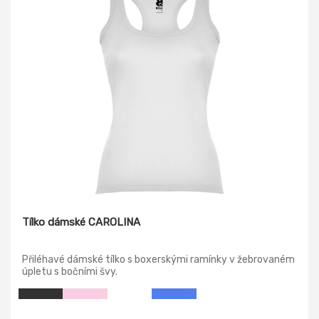
Tílko dámské CAROLINA
Přiléhavé dámské tílko s boxerskými ramínky v žebrovaném
úpletu s bočními švy.