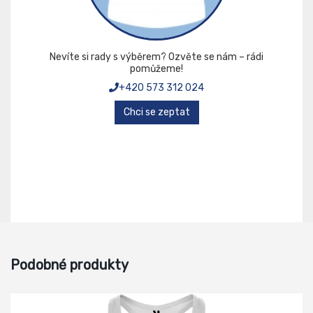
Nevíte si rady s výběrem? Ozvěte se nám – rádi
pomůžeme!
+420 573 312 024
Chci se zeptat
Podobné produkty