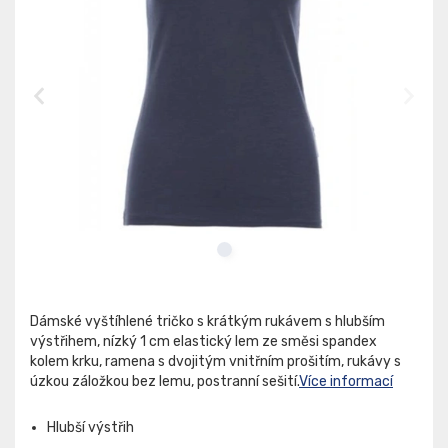
Dámské vyštíhlené tričko s krátkým rukávem s hlubším
výstřihem, nízký 1 cm elastický lem ze směsi spandex
kolem krku, ramena s dvojitým vnitřním prošitím, rukávy s
úzkou záložkou bez lemu, postranní sešití.
Více informací
Hlubší výstřih