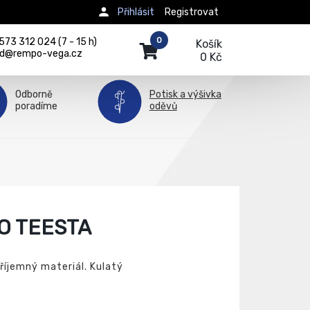
Přihlásit
Registrovat
0
73 312 024 (7 - 15 h)
Košík
d@rempo-vega.cz
0 Kč
Odborně
Potisk a výšivka
poradíme
oděvů
O TEESTA
říjemný materiál. Kulatý