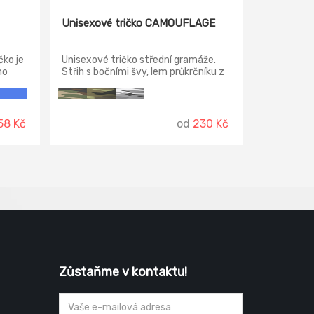
Unisexové tričko CAMOUFLAGE
čko je
Unisexové tričko střední gramáže.
ho
Střih s bočními švy, lem průkrčníku z
žebrového úpletu s přídavkem 5 %
o velmi
elastanu, zpevňující ramenní páska.
čními
58 Kč
od
230 Kč
 švy,
ho
íku
rátké
 mírně
Zůstaňme v kontaktu!