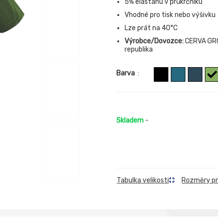
5% elastanu v průkrčníku
Vhodné pro tisk nebo výšivku
Lze prát na 40°C
Výrobce/Dovozce:
CERVA GROU
republika
Barva
:
Skladem
-
Rozměry p
Tabulka velikosti