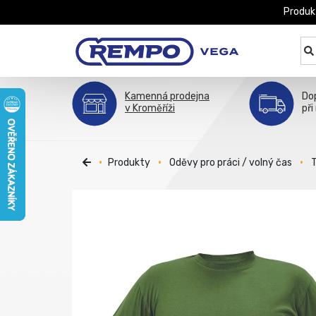
Produk
Kamenná prodejna
Do
v Kroměříži
při
Produkty
Oděvy pro práci / volný čas
T