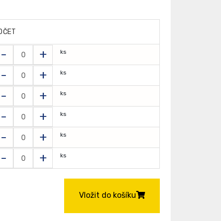
OČET
-
+
ks
-
+
ks
-
+
ks
-
+
ks
-
+
ks
-
+
ks
Vložit do košíku