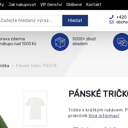
ty
Jak nakupovat
VIP členství
Oblíbené
Kontakt
+420 5
Hledat
obcho
prava zdarma
5000+ zboží
 nákupu nad 1500 Kč
skladem
rička
Pánské tričko TEESTA
PÁNSKÉ TRIČK
Tričko s krátkým rukávem. P
průkrčník.
Více informací