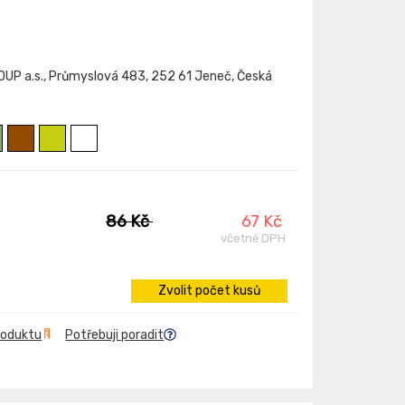
P a.s., Průmyslová 483, 252 61 Jeneč, Česká
86 Kč
67 Kč
včetně DPH
Zvolit počet kusů
roduktu
Potřebuji poradit