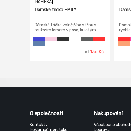
NOVINKA
Dámské tričko EMILY
Dámsk
Dámské tričko volnějšího střihu s
Dámsk
pružným lemem v pase, kulatým
rychle
průkrčníkem a bočními švy. Finální
vypaso
silikonová úprava materiálu, která
úzký l
zajišťuje vyšší měkkost a odolnost
materi
vůči zašpinění. Použití v práci i pro
začiš
od
136 Kč
volný čas.
materi
pásko
O společnosti
Nakupování
Kontakty
Všeobecné obchodn
Reklamační protokol
Doprava