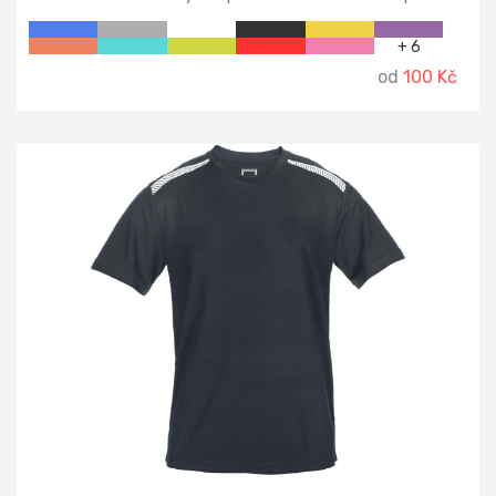
1:1, vnitřní část průkrčníku začištěna páskou z vrchového
materiálu, zpevnění ramenních švů páskou.
+ 6
od
100 Kč