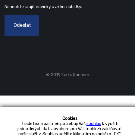
Nenechte si ujít novinky a akční nabídky.
Odeslat
© 2019 Kurka Koncern
Cookies
Tradetex a partneři potřebují Váš
souhlas
k využití
jednotlivých dat, abychom pro Vás mohli zkvalitňovat
naše služby. Souhlas udělíte kliknutím na políčko „OK“.