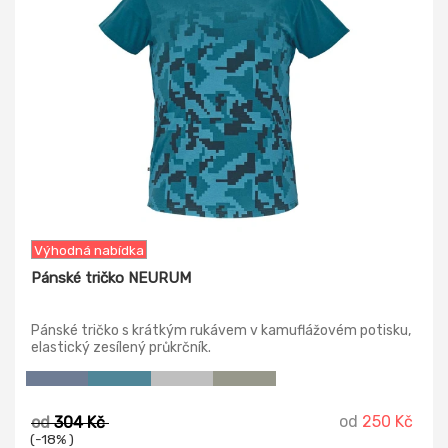
Výhodná nabídka
Pánské tričko NEURUM
Pánské tričko s krátkým rukávem v kamuflážovém potisku,
elastický zesílený průkrčník.
od
250 Kč
od
304 Kč
(-18% )