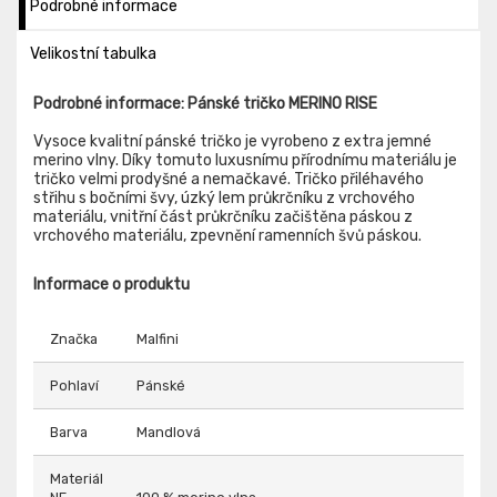
Podrobné informace
Velikostní tabulka
Podrobné informace: Pánské tričko MERINO RISE
Vysoce kvalitní pánské tričko je vyrobeno z extra jemné
merino vlny. Díky tomuto luxusnímu přírodnímu materiálu je
tričko velmi prodyšné a nemačkavé. Tričko přiléhavého
střihu s bočními švy, úzký lem průkrčníku z vrchového
materiálu, vnitřní část průkrčníku začištěna páskou z
vrchového materiálu, zpevnění ramenních švů páskou.
Informace o produktu
Značka
Malfini
Pohlaví
Pánské
Barva
Mandlová
Materiál