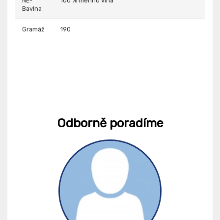
NE-
100 % merino vlna
Bavlna
Gramáž
190
Odborně poradíme