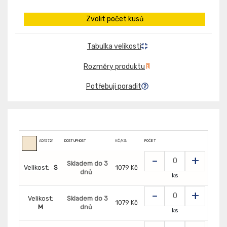
Zvolit počet kusů
Tabulka velikosti
Rozměry produktu
Potřebuji poradit
AD15721
DOSTUPNOST
KČ/KS:
POČET
-
+
Skladem do 3
Velikost:
S
1079 Kč
dnů
ks
-
+
Velikost:
Skladem do 3
1079 Kč
M
dnů
ks