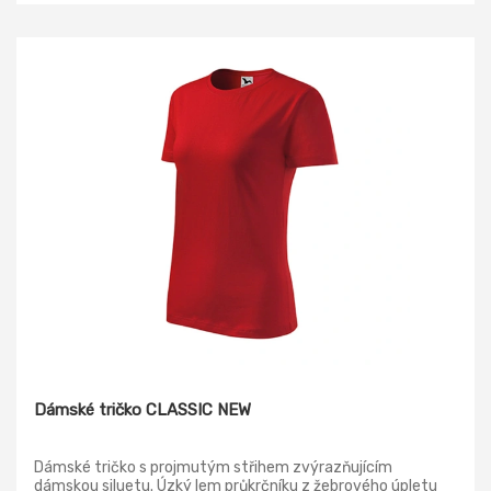
Dámské tričko CLASSIC NEW
Dámské tričko s projmutým střihem zvýrazňujícím
dámskou siluetu. Úzký lem průkrčníku z žebrového úpletu