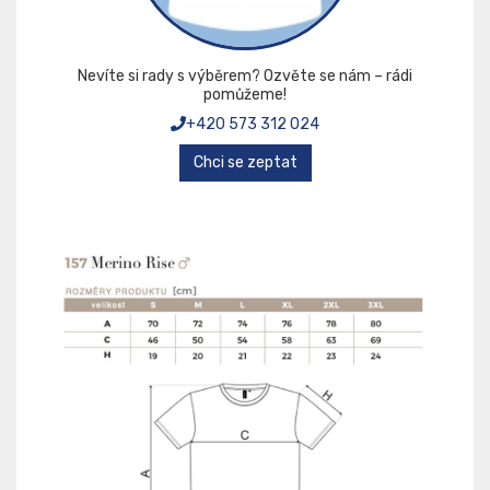
Nevíte si rady s výběrem? Ozvěte se nám – rádi
pomůžeme!
+420 573 312 024
Chci se zeptat