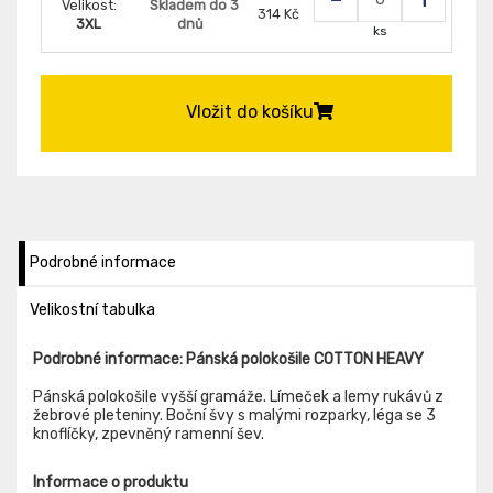
Velikost:
Skladem do 3
314 Kč
3XL
dnů
ks
Vložit do košíku
Podrobné informace
Velikostní tabulka
Podrobné informace: Pánská polokošile COTTON HEAVY
Pánská polokošile vyšší gramáže. Límeček a lemy rukávů z
žebrové pleteniny. Boční švy s malými rozparky, léga se 3
knoflíčky, zpevněný ramenní šev.
Informace o produktu