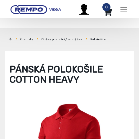
0
Menu
Produkty
Oděvy pro práci / volný čas
Polokošile
PÁNSKÁ POLOKOŠILE
COTTON HEAVY