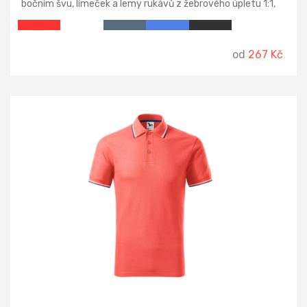
bočním švu, límeček a lemy rukávů z žebrového úpletu 1:1,
úzká léga s 5 knoflíčky v barvě materiálu, vnitřní průkrčník
začištěn páskou z vrchového materiálu, zpevnění
ramenních švů páskou.
od
267 Kč