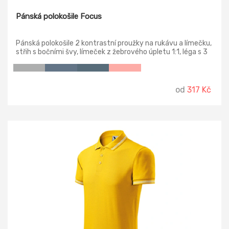
Pánská polokošile Focus
Pánská polokošile 2 kontrastní proužky na rukávu a límečku,
střih s bočními švy, límeček z žebrového úpletu 1:1, léga s 3
knoflíčky v barvě materiálu, spodní knoflíček přišitý
kontrastní nití, vnitřní průkrčník začištěn kontrastní páskou,
zpevnění ramenních švů páskou, rozparky v bočních švech s
kontrastní páskou.
od
317 Kč