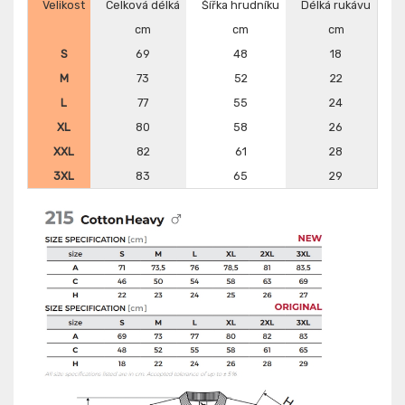
Velikost
Celková délká
Šířka hrudníku
Délká rukávu
cm
cm
cm
S
69
48
18
M
73
52
22
L
77
55
24
XL
80
58
26
XXL
82
61
28
3XL
83
65
29