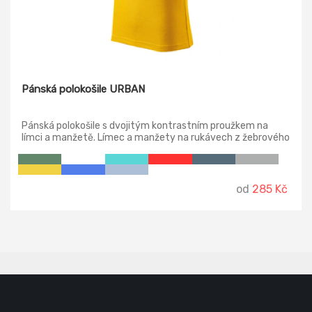
Pánská polokošile URBAN
Pánská polokošile s dvojitým kontrastním proužkem na
límci a manžetě. Límec a manžety na rukávech z žebrového
úpletu 1:1. Střih s bočními švy, zpevněný ramenní šev, léga s
3 knoflíčky v barvě materiálu, vnitřní průkrčník začištěn
páskou z vrchového materiálu.
od
285 Kč