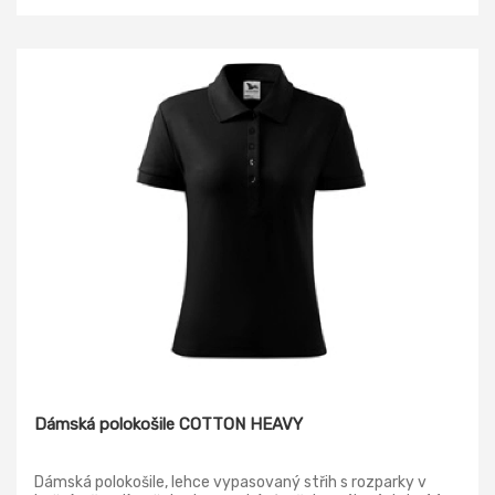
Dámská polokošile COTTON HEAVY
Dámská polokošile, lehce vypasovaný střih s rozparky v