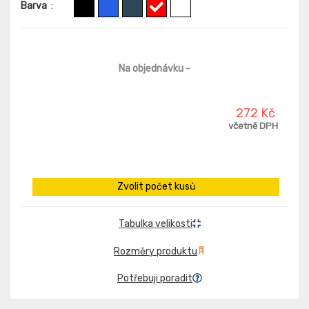
Barva
:
Na objednávku
-
272 Kč
včetně DPH
Zvolit počet kusů
Tabulka velikosti
Rozměry produktu
Potřebuji poradit