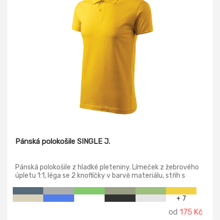
Pánská polokošile SINGLE J.
Pánská polokošile z hladké pleteniny. Límeček z žebrového
úpletu 1:1, léga se 2 knoflíčky v barvě materiálu, střih s
bočními švy, vnitřní průkrčník začištěn páskou z vrchového
materiálu, zpevnění ramenních švů páskou.
+ 7
od
175 Kč