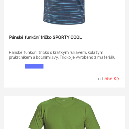
Pánské funkční tričko SPORTY COOL
Pánské funkční tričko s krátkým rukávem, kulatým
průkrčníkem a bočními švy. Tričko je vyrobeno z materiálu
Coolmax®, který zajišťuje vysoce účinný odvod vlhkosti a
rychlé schnutí, je lehký a měkký na dotek, což přispívá k
celkovému pohodlí. Tričko je ošetřeno antibakteriální
úpravou Ultra Lava a ochranný UV faktor UPF 30 je
od
556 Kč
přínosem při venkovních aktivitách, kde je pokožka
vystavena slunečnímu záření. Praním dochází k postupné
ztrátě účinnosti antibakteriální úpravy i UV ochrany.
-22%