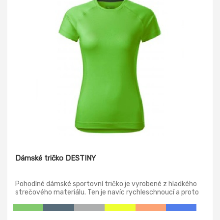
Dámské tričko DESTINY
Pohodlné dámské sportovní tričko je vyrobené z hladkého
strečového materiálu. Ten je navíc rychleschnoucí a proto
je tričko velmi příjemné na nošení. Tričko má přiléhavý střih
s tvarovaný bočními díly, dekorativně prošité ploché švy,
úzký lem průkrčníku z vrchového materiálu, vnitřní část