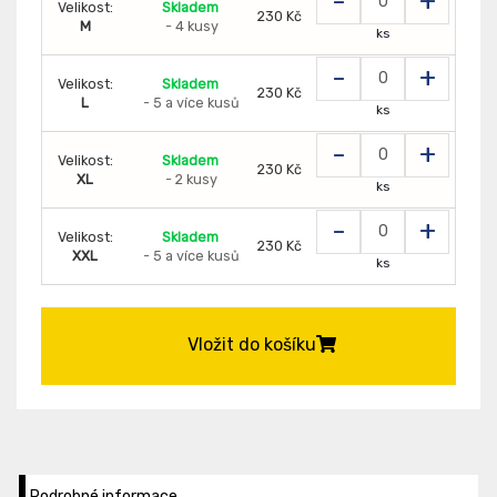
-
+
Velikost:
Skladem
230 Kč
M
- 4 kusy
ks
-
+
Velikost:
Skladem
230 Kč
L
- 5 a více kusů
ks
-
+
Velikost:
Skladem
230 Kč
XL
- 2 kusy
ks
-
+
Velikost:
Skladem
230 Kč
XXL
- 5 a více kusů
ks
Vložit do košíku
Podrobné informace