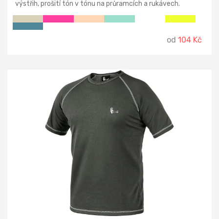
výstřih, prošití tón v tónu na průramcích a rukávech.
Prodyšný a dobře schnoucí materiál. Odejmutelná etiketa.
od
104 Kč