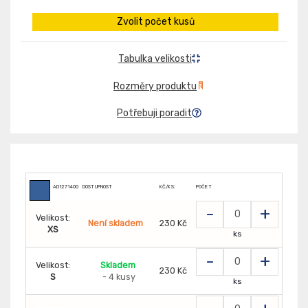
Zvolit počet kusů
Tabulka velikosti
Rozměry produktu
Potřebuji poradit
AD1271400
DOSTUPNOST
KČ/KS:
POČET
-
+
Velikost:
Není skladem
230 Kč
XS
ks
-
+
Velikost:
Skladem
230 Kč
S
- 4 kusy
ks