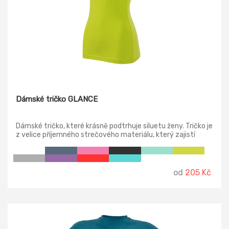
Dámské tričko GLANCE
Dámské tričko, které krásně podtrhuje siluetu ženy. Tričko je
z velice příjemného strečového materiálu, který zajistí
stálost tvaru. Je ideální pro celodenní nošení. Ze široké
škály barev si každá vybere :-) Tričko má přiléhavý střih s
bočními švy, úzký lem průkrčníku z vrchového materiálu,
vnitřní část průkrčníku začištěna páskou z vrchového
od
205 Kč
materiálu, zpevnění ramenních švů páskou, krátké přiléhavé
rukávy.
-18%