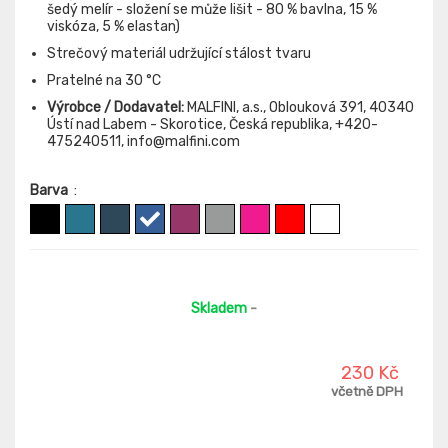
šedý melír - složení se může lišit - 80 % bavlna, 15 %
viskóza, 5 % elastan)
Strečový materiál udržující stálost tvaru
Pratelné na 30 °C
Výrobce / Dodavatel:
MALFINI, a.s., Oblouková 391, 40340
Ústí nad Labem - Skorotice, Česká republika, +420-
475240511, info@malfini.com
Barva
:
Skladem
-
230 Kč
včetně DPH