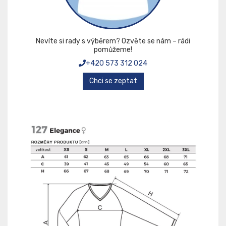
Nevíte si rady s výběrem? Ozvěte se nám – rádi
pomůžeme!
+420 573 312 024
Chci se zeptat