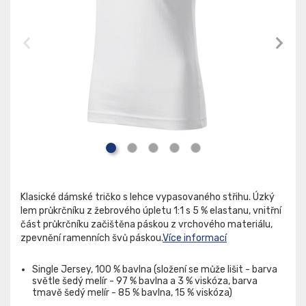
Klasické dámské tričko s lehce vypasovaného střihu. Úzký
lem průkrčníku z žebrového úpletu 1:1 s 5 % elastanu, vnitřní
část průkrčníku začištěna páskou z vrchového materiálu,
zpevnění ramenních švů páskou.
Více informací
Single Jersey, 100 % bavlna (složení se může lišit - barva
světle šedý melír - 97 % bavlna a 3 % viskóza, barva
tmavě šedý melír - 85 % bavlna, 15 % viskóza)