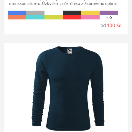
dámskou siluetu. Úzký lem průkrčníku z žebrového úpletu
1:1, vnitřní část průkrčníku začištěna páskou z vrchového
materiálu, zpevnění ramenních švů páskou.
+ 6
od
100 Kč