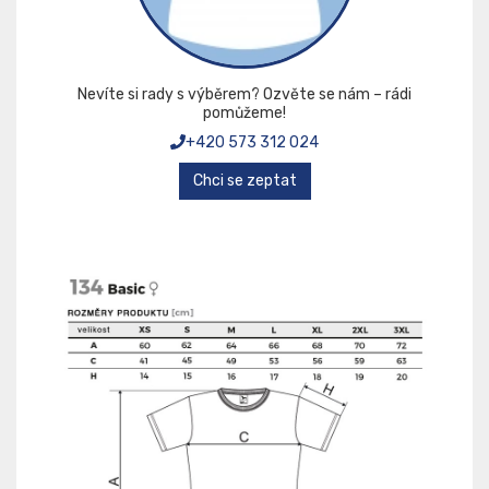
Nevíte si rady s výběrem? Ozvěte se nám – rádi
pomůžeme!
+420 573 312 024
Chci se zeptat