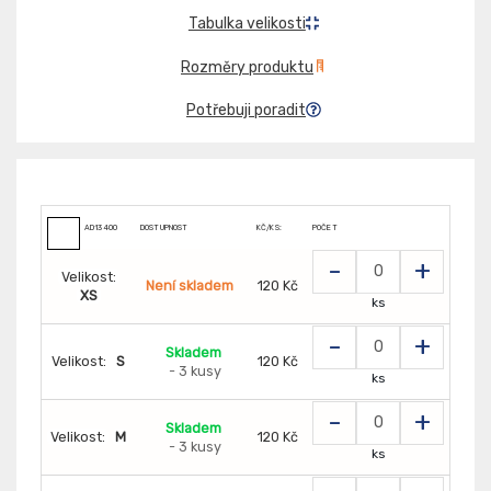
Tabulka velikosti
Rozměry produktu
Potřebuji poradit
AD13400
DOSTUPNOST
KČ/KS:
POČET
-
+
Velikost:
Není skladem
120 Kč
XS
ks
-
+
Skladem
Velikost:
S
120 Kč
- 3 kusy
ks
-
+
Skladem
Velikost:
M
120 Kč
- 3 kusy
ks