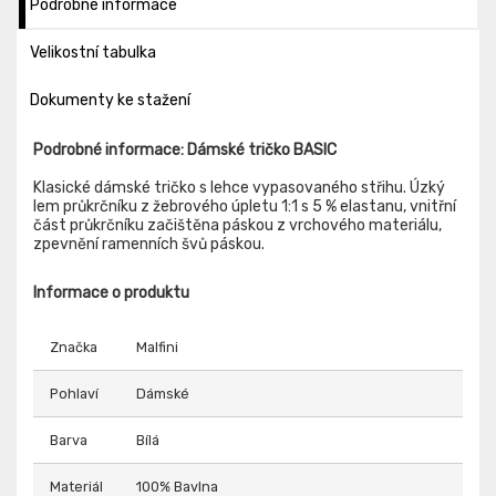
Podrobné informace
Velikostní tabulka
Dokumenty ke stažení
Podrobné informace: Dámské tričko BASIC
Klasické dámské tričko s lehce vypasovaného střihu. Úzký
lem průkrčníku z žebrového úpletu 1:1 s 5 % elastanu, vnitřní
část průkrčníku začištěna páskou z vrchového materiálu,
zpevnění ramenních švů páskou.
Informace o produktu
Značka
Malfini
Pohlaví
Dámské
Barva
Bílá
Materiál
100% Bavlna