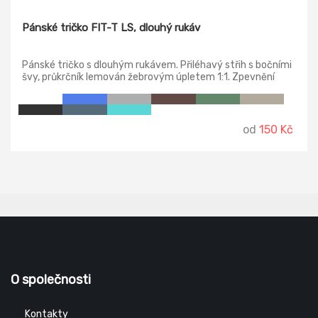
Pánské tričko FIT-T LS, dlouhý rukáv
Pánské tričko s dlouhým rukávem. Přiléhavý střih s bočními
švy, průkrčník lemován žebrovým úpletem 1:1. Zpevnění
ramenních švů páskou.
od
150 Kč
O společnosti
Kontakty