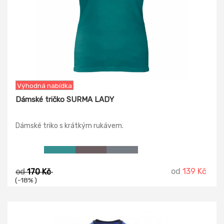
Výhodná nabídka
Dámské tričko SURMA LADY
Dámské triko s krátkým rukávem.
od
139 Kč
od
170 Kč
(-18% )