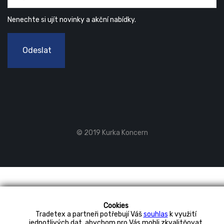
Nenechte si ujít novinky a akční nabídky.
Odeslat
© 2019 Kurka Koncern
Cookies
Tradetex a partneři potřebují Váš
souhlas
k využití
jednotlivých dat, abychom pro Vás mohli zkvalitňovat