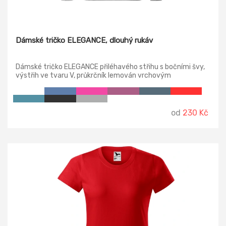
Dámské tričko ELEGANCE, dlouhý rukáv
Dámské tričko ELEGANCE přiléhavého střihu s bočními švy,
výstřih ve tvaru V, průkrčník lemován vrchovým
materiálem, dlouhé raglánové rukávy.
od
230 Kč