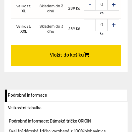
-
+
Velikost:
Skladem do 3
289 Kč
XL
dnů
ks
-
+
Velikost:
Skladem do 3
289 Kč
XXL
dnů
ks
Vložit do košíku
Podrobné informace
Velikostní tabulka
Podrobné informace: Dámské tričko ORIGIN
Kvalitní dámské tričko vyrobené z 100% biobavlny s