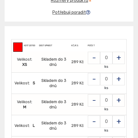
Rozměry produktu
Potřebuji poradit
AD1720700
DOSTUPNOST
KČ/KS:
POČET
-
+
Velikost:
Skladem do 3
289 Kč
XS
dnů
ks
-
+
Skladem do 3
Velikost:
S
289 Kč
dnů
ks
-
+
Velikost:
Skladem do 3
289 Kč
M
dnů
ks
-
+
Skladem do 3
Velikost:
L
289 Kč
dnů
ks