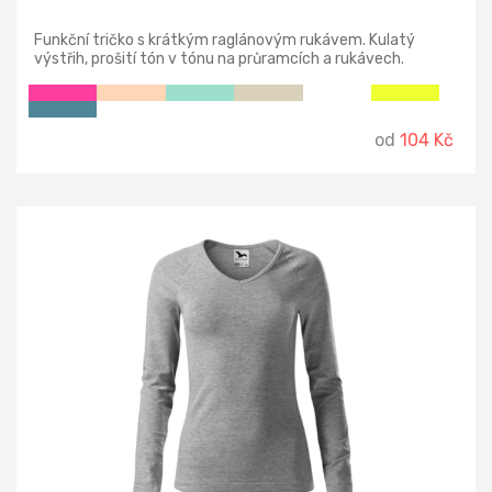
Funkční tričko s krátkým raglánovým rukávem. Kulatý
výstřih, prošití tón v tónu na průramcích a rukávech.
Prodyšný a dobře schnoucí materiál. Odejmutelná etiketa.
od
104 Kč