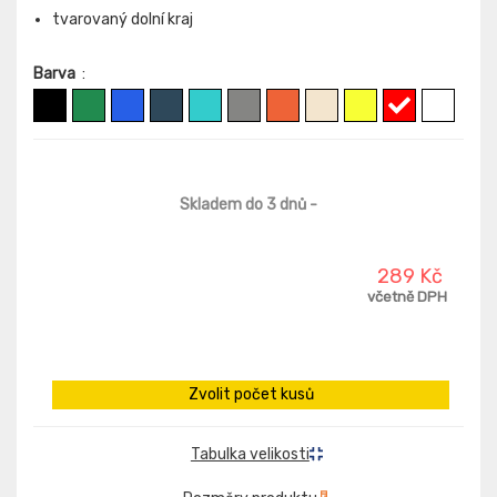
tvarovaný dolní kraj
Barva
:
Skladem do 3 dnů
-
289 Kč
včetně DPH
Zvolit počet kusů
Tabulka velikosti