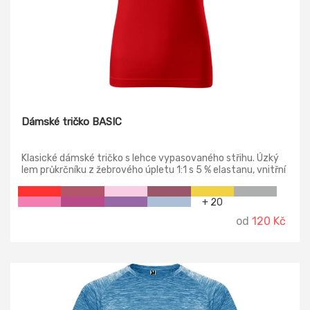
Dámské tričko BASIC
Klasické dámské tričko s lehce vypasovaného střihu. Úzký
lem průkrčníku z žebrového úpletu 1:1 s 5 % elastanu, vnitřní
část průkrčníku začištěna páskou z vrchového materiálu,
zpevnění ramenních švů páskou.
+ 20
od
120 Kč