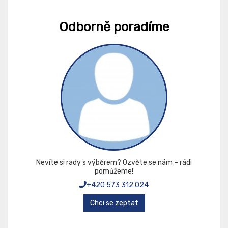
Odborně poradíme
Nevíte si rady s výběrem? Ozvěte se nám – rádi
pomůžeme!
+420 573 312 024
Chci se zeptat