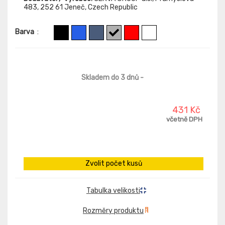
483, 252 61 Jeneč, Czech Republic
Barva
:
Skladem do 3 dnů
-
431 Kč
včetně DPH
Zvolit počet kusů
Tabulka velikosti
Rozměry produktu