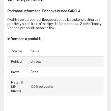
Dokumenty ke stažení
Podrobné informace: Fleecová bunda KARELA
Kvalitní celopropínací fleecová bunda klasického střihu bez
podšívky s kontrastními zipy, 1 náprsní kapsa, 2 boční kapsy.
Vhodná pro vyšití nebo potisk.
Informace o produktu
Značka
Červa
Pohlaví
Unisex
Barva
Šedá
Materiál
NE-
100% polyester
Bavlna