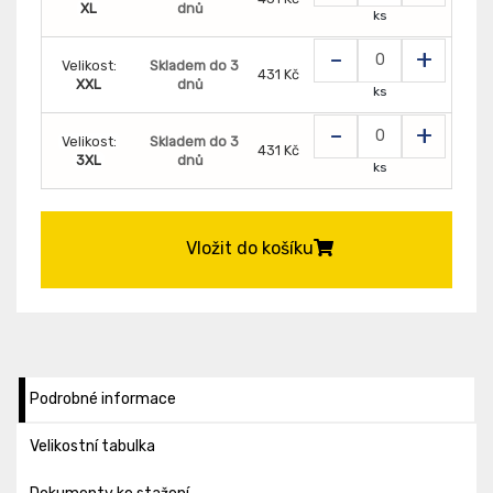
XL
dnů
ks
-
+
Velikost:
Skladem do 3
431 Kč
XXL
dnů
ks
-
+
Velikost:
Skladem do 3
431 Kč
3XL
dnů
ks
Vložit do košíku
Podrobné informace
Velikostní tabulka