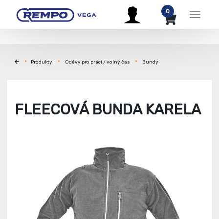
0
Menu
Produkty
Oděvy pro práci / volný čas
Bundy
FLEECOVÁ BUNDA KARELA