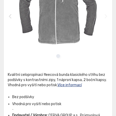
Kvalitní celopropínací fleecová bunda klasického střihu bez
podšívky s kontrastními zipy, 1 náprsní kapsa, 2 boční kapsy.
Vhodná pro vyšití nebo potisk.
Více informací
Bez podšívky
Vhodná pro vyšití nebo potisk
¨
Dodavatel / Výrobce:
CERVA GROUP a.s., Průmyslová