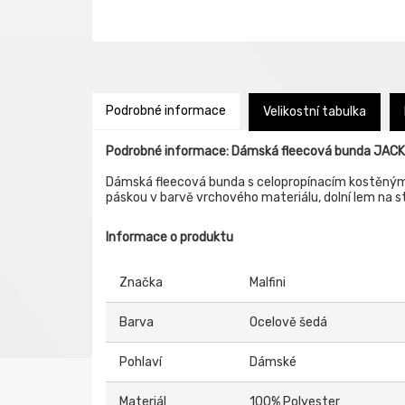
Podrobné informace
Velikostní tabulka
Podrobné informace: Dámská fleecová bunda JAC
Dámská fleecová bunda s celopropínacím kostěným z
páskou v barvě vrchového materiálu, dolní lem na s
Informace o produktu
Značka
Malfini
Barva
Ocelově šedá
Pohlaví
Dámské
Materiál
100% Polyester