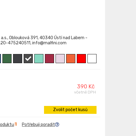
 a.s., Oblouková 391, 40340 Ústí nad Labem -
+420-475240511, info@malfini.com
390 Kč
včetně DPH
Zvolit počet kusů
roduktu
Potřebuji poradit