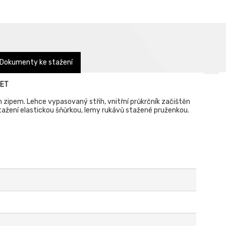
Dokumenty ke stažení
KET
ipem. Lehce vypasovaný střih, vnitřní průkrčník začištěn
tažení elastickou šňůrkou, lemy rukávů stažené pruženkou.