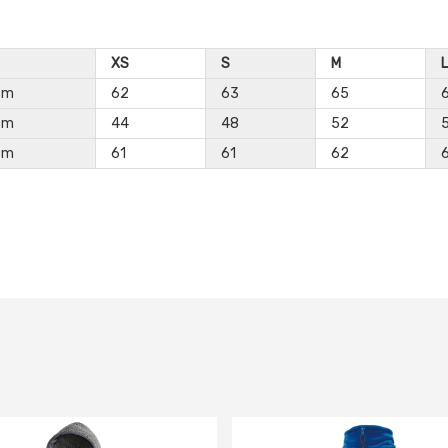
XS
S
M
L
cm
62
63
65
cm
44
48
52
cm
61
61
62