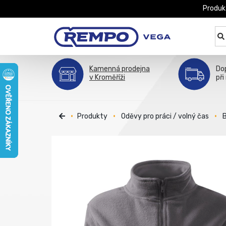
Produk
Kamenná prodejna
Do
v Kroměříži
při
Produkty
Oděvy pro práci / volný čas