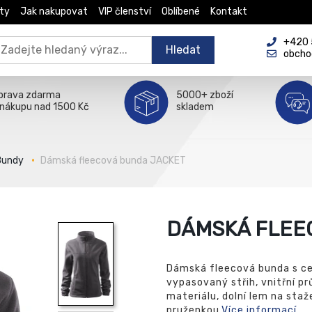
ty
Jak nakupovat
VIP členství
Oblíbené
Kontakt
+420 5
Hledat
obcho
prava zdarma
5000+ zboží
 nákupu nad 1500 Kč
skladem
Bundy
Dámská fleecová bunda JACKET
DÁMSKÁ FLEE
Dámská fleecová bunda s c
vypasovaný střih, vnitřní p
materiálu, dolní lem na sta
pruženkou.
Více informací