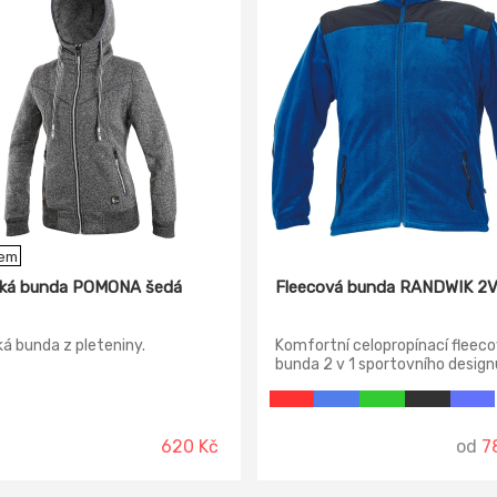
dem
ká bunda POMONA šedá
Fleecová bunda RANDWIK 2V
á bunda z pleteniny.
Komfortní celopropínací fleec
bunda 2 v 1 sportovního design
odepínatelnými rukávy. Ramen
lokty jsou zesíleny oděruvzdor
voděodolnou polyamidovou tk
pro zvýšení životnosti a odolno
620 Kč
od
7
povětrnostním vlivům. 2 postr
kapsy, 1 náprsní kapsa, elastick
manžety rukávů, antipillingová