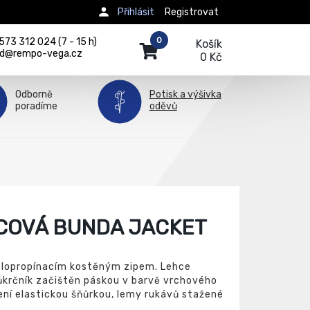
Přihlásit
Registrovat
0
73 312 024 (7 - 15 h)
Košík
d@rempo-vega.cz
0 Kč
Odborně
Potisk a výšivka
poradíme
oděvů
COVÁ BUNDA JACKET
elopropínacím kostěným zipem. Lehce
růkrčník začištěn páskou v barvě vrchového
žení elastickou šňůrkou, lemy rukávů stažené