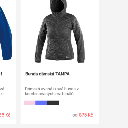
1
Bunda dámská TAMPA
ová
Dámská vycházková bunda z
u s
kombinovaných materiálů.
a a
nou,
aninou
sti
88 Kč
od
875 Kč
anní
é