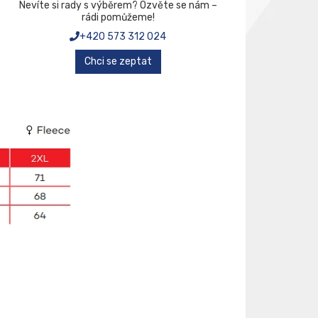
Nevíte si rady s výběrem? Ozvěte se nám –
rádi pomůžeme!
+420 573 312 024
Chci se zeptat