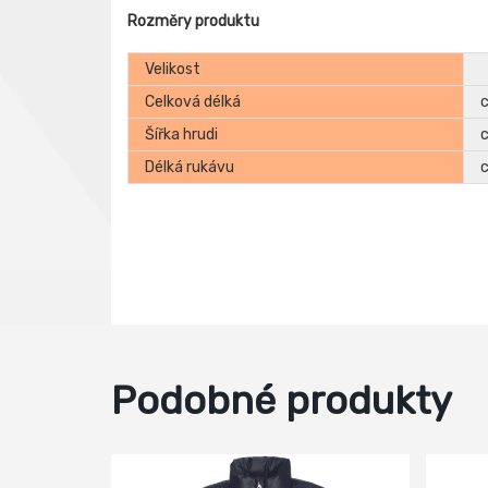
Rozměry produktu
Velikost
Celková délká
Šířka hrudi
Délká rukávu
Podobné produkty