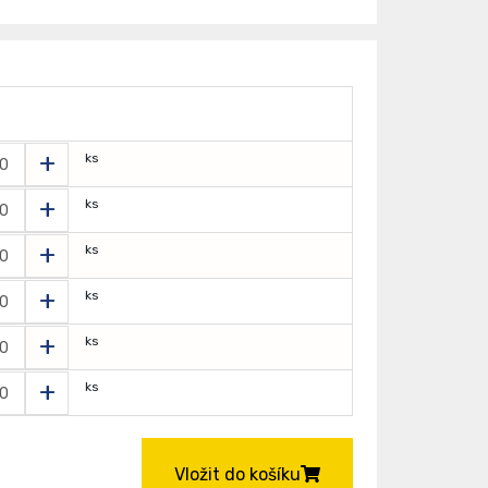
+
ks
+
ks
+
ks
+
ks
+
ks
+
ks
Vložit do košíku