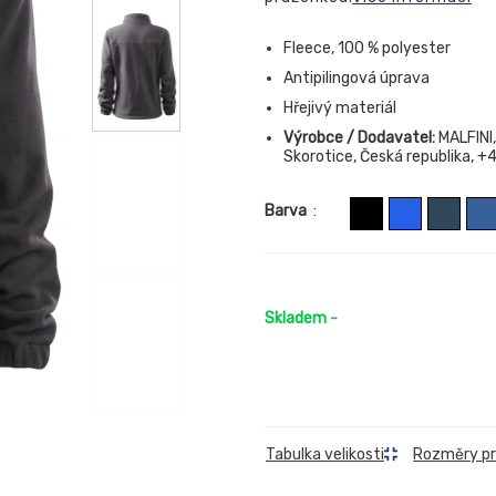
Fleece, 100 % polyester
Antipilingová úprava
Hřejivý materiál
Výrobce / Dodavatel:
MALFINI,
Skorotice, Česká republika, 
Barva
:
Skladem
-
Rozměry p
Tabulka velikosti