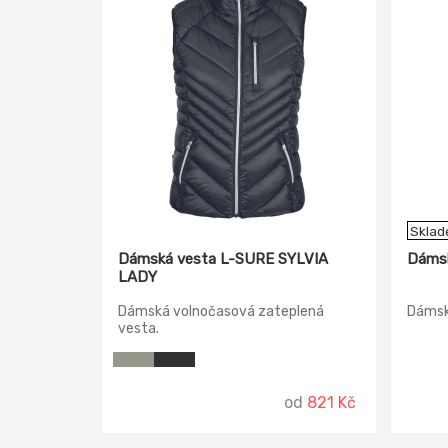
Skla
Dámská vesta L-SURE SYLVIA
Dáms
LADY
Dámská volnočasová zateplená
Dámsk
vesta.
od
821 Kč