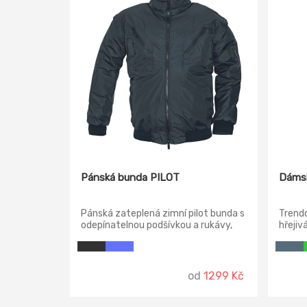
Pánská bunda PILOT
Dáms
Pánská zateplená zimní pilot bunda s
Trendo
odepínatelnou podšívkou a rukávy,
hřejiv
integrovaná kapuce v límci, spodní
olejov
lem a manžety rukávů jsou z
materi
žebrovaného úpletu.
dámsko
Podšív
od
1299 Kč
prouže
kapuce
jsou 