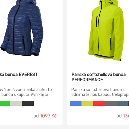
ká bunda EVEREST
Pánská softshellová bunda
PERFORMANCE
vě prošívaná lehká a přesto
Pánská softshellová bunda s
á bunda s kapucí. Vynikající
odnímatelnou kapucí. Celoprop
á úprava vnější strany
reverzní spirálový zip s krytkou
álu. Boční díly zvýrazňující
lemy rukávů nastavitelné suc
u siluetu. Má kapsy na zip.
zipem, dolní lem na stažení
ka, zipy a elastický lemovací
elastickou šňůrkou, kapsy s
od
1097 Kč
od
13
k jsou v černé barvě. Obvod
reverzním spirálovým zipem, n
, konce rukávů a dolní okraje
kapsa, vnitřní náprsní kapsa na 
lemované elastickým proužkem.
vstupem pro branding, tvarova