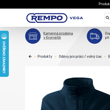
Produk
Kamenná prodejna
Do
v Kroměříži
při
Produkty
Oděvy pro práci / volný čas