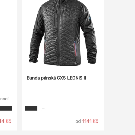
Bunda pánská CXS LEONIS II
ínací
 brady,
hým
44 Kč
od
1141 Kč
áprsní
zip se
ný a