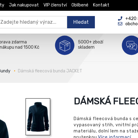
ty
Jak nakupovat
VIP členství
Oblíbené
Kontakt
+420 5
Hledat
obcho
prava zdarma
5000+ zboží
 nákupu nad 1500 Kč
skladem
Bundy
Dámská fleecová bunda JACKET
DÁMSKÁ FLEE
Dámská fleecová bunda s c
vypasovaný střih, vnitřní p
materiálu, dolní lem na sta
pruženkou.
Více informací