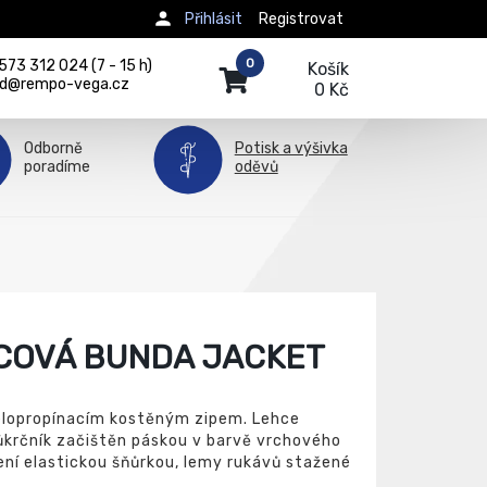
Přihlásit
Registrovat
0
73 312 024 (7 - 15 h)
Košík
d@rempo-vega.cz
0 Kč
Odborně
Potisk a výšivka
poradíme
oděvů
COVÁ BUNDA JACKET
elopropínacím kostěným zipem. Lehce
růkrčník začištěn páskou v barvě vrchového
žení elastickou šňůrkou, lemy rukávů stažené