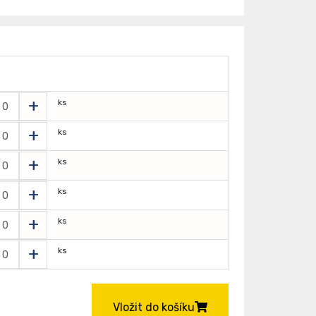
+
ks
+
ks
+
ks
+
ks
+
ks
+
ks
Vložit do košíku