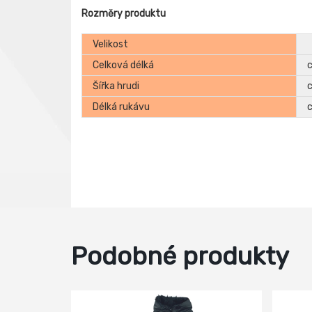
Rozměry produktu
Velikost
Celková délká
Šířka hrudi
Délká rukávu
Podobné produkty