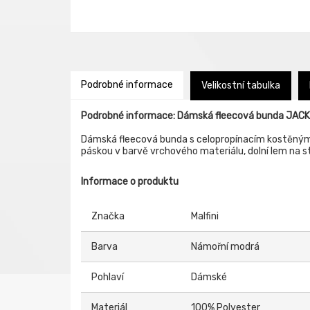
Podrobné informace
Velikostní tabulka
Podrobné informace: Dámská fleecová bunda JAC
Dámská fleecová bunda s celopropínacím kostěným z
páskou v barvě vrchového materiálu, dolní lem na s
Informace o produktu
Značka
Malfini
Barva
Námořní modrá
Pohlaví
Dámské
Materiál
100% Polyester