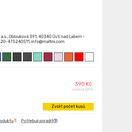
 a.s., Oblouková 391, 40340 Ústí nad Labem -
+420-475240511, info@malfini.com
390 Kč
včetně DPH
Zvolit počet kusů
roduktu
Potřebuji poradit