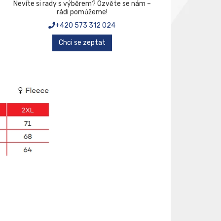
Nevíte si rady s výběrem? Ozvěte se nám –
rádi pomůžeme!
+420 573 312 024
Chci se zeptat