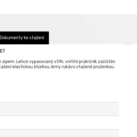
Dokumenty ke stažení
KET
ipem. Lehce vypasovaný střih, vnitřní průkrčník začištěn
tažení elastickou šňůrkou, lemy rukávů stažené pruženkou.