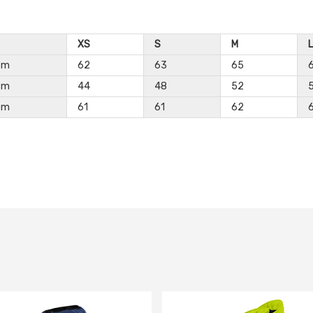
XS
S
M
L
cm
62
63
65
cm
44
48
52
cm
61
61
62