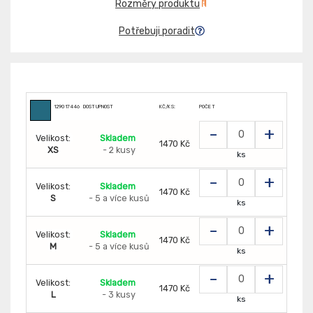
Rozměry produktu
Potřebuji poradit
1290174466
DOSTUPNOST
KČ/KS:
POČET
-
+
Velikost:
Skladem
1470 Kč
XS
- 2 kusy
ks
-
+
Velikost:
Skladem
1470 Kč
S
- 5 a více kusů
ks
-
+
Velikost:
Skladem
1470 Kč
M
- 5 a více kusů
ks
-
+
Velikost:
Skladem
1470 Kč
L
- 3 kusy
ks