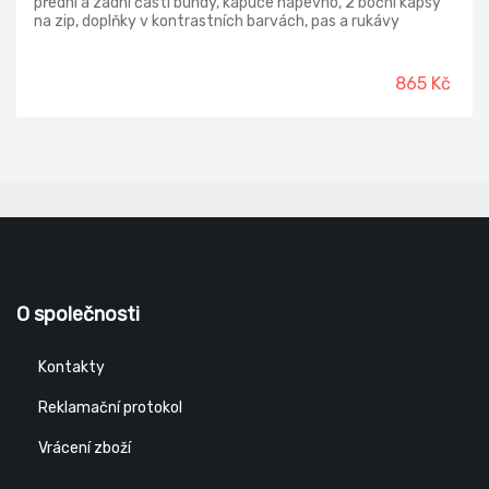
přední a zadní části bundy, kapuce napevno, 2 boční kapsy
na zip, doplňky v kontrastních barvách, pas a rukávy
ukončeny pružnou manžetou, reflexní doplňky.
865 Kč
O společnosti
Kontakty
Reklamační protokol
Vrácení zboží