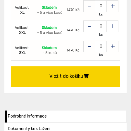
-
+
Velikost:
Skladem
1470 Kč
XL
- 5 a více kusů
ks
-
+
Velikost:
Skladem
1470 Kč
XXL
- 5 a více kusů
ks
-
+
Velikost:
Skladem
1470 Kč
3XL
- 5 kusů
ks
Vložit do košíku
Podrobné informace
Dokumenty ke stažení