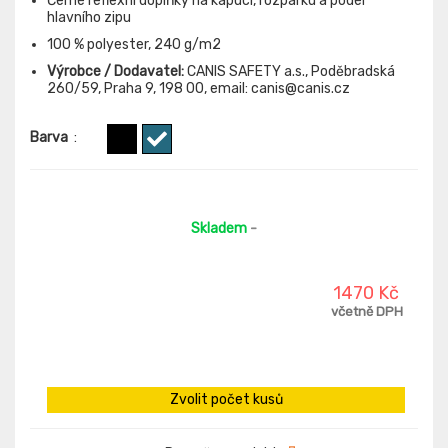
Černé reflexní doplňky na kapuci, rozparku a podél
hlavního zipu
100 % polyester, 240 g/m2
Výrobce / Dodavatel:
CANIS SAFETY a.s., Poděbradská
260/59, Praha 9, 198 00, email: canis@canis.cz
Barva
:
Skladem
-
1470 Kč
včetně DPH
Zvolit počet kusů