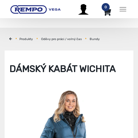
0
Menu
Produkty
Oděvy pro práci / volný čas
Bundy
DÁMSKÝ KABÁT WICHITA