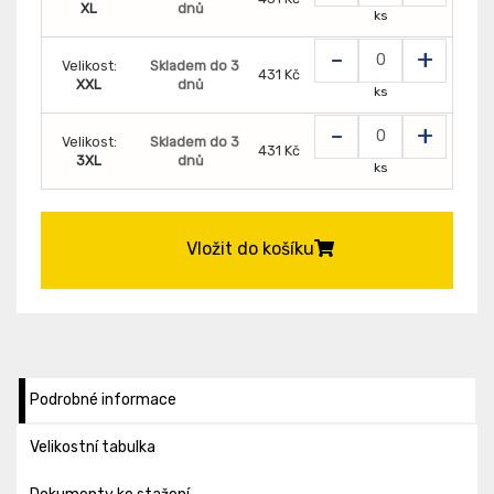
XL
dnů
ks
-
+
Velikost:
Skladem do 3
431 Kč
XXL
dnů
ks
-
+
Velikost:
Skladem do 3
431 Kč
3XL
dnů
ks
Vložit do košíku
Podrobné informace
Velikostní tabulka