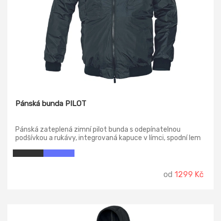
Pánská bunda PILOT
Pánská zateplená zimní pilot bunda s odepínatelnou
podšívkou a rukávy, integrovaná kapuce v límci, spodní lem
a manžety rukávů jsou z žebrovaného úpletu.
od
1299 Kč