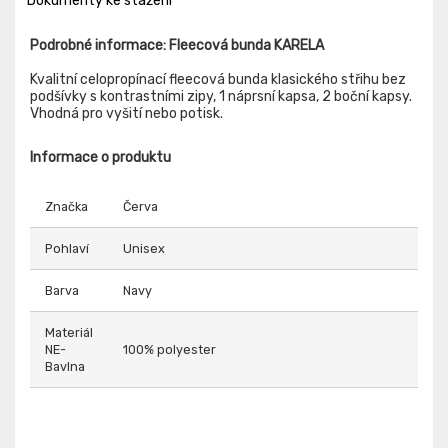
Dokumenty ke stažení
Podrobné informace: Fleecová bunda KARELA
Kvalitní celopropínací fleecová bunda klasického střihu bez
podšívky s kontrastními zipy, 1 náprsní kapsa, 2 boční kapsy.
Vhodná pro vyšití nebo potisk.
Informace o produktu
Značka
Červa
Pohlaví
Unisex
Barva
Navy
Materiál
NE-
100% polyester
Bavlna