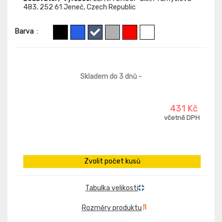
483, 252 61 Jeneč, Czech Republic
Barva
:
Skladem do 3 dnů
-
431 Kč
včetně DPH
Zvolit počet kusů
Tabulka velikosti
Rozměry produktu