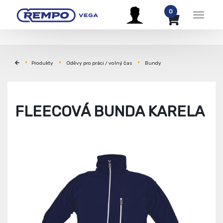
0
Menu
Produkty
Oděvy pro práci / volný čas
Bundy
FLEECOVÁ BUNDA KARELA