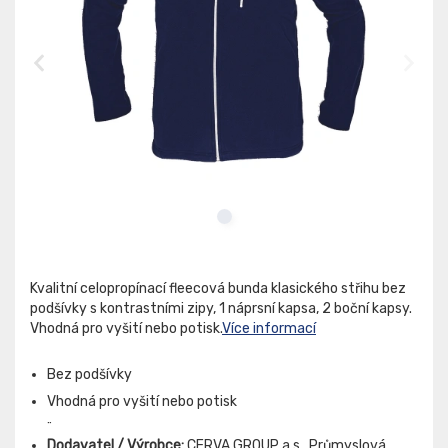
Kvalitní celopropínací fleecová bunda klasického střihu bez
podšívky s kontrastními zipy, 1 náprsní kapsa, 2 boční kapsy.
Vhodná pro vyšití nebo potisk.
Více informací
Bez podšívky
Vhodná pro vyšití nebo potisk
¨
Dodavatel / Výrobce:
CERVA GROUP a.s., Průmyslová