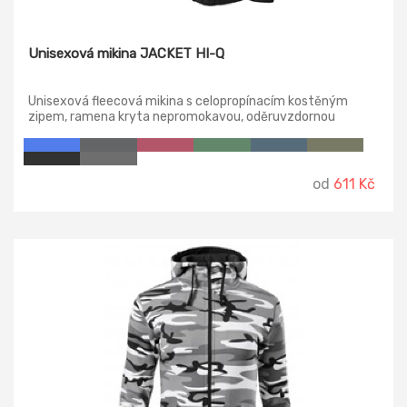
Unisexová mikina JACKET HI-Q
Unisexová fleecová mikina s celopropínacím kostěným
zipem, ramena kryta nepromokavou, oděruvzdornou
tkaninou, vnitřní průkrčník začištěn páskou v barvě
vrchového materiálu, dolní lem stažený pruženkou, lemy
rukávů nastavitelné suchým zipem.
od
611 Kč