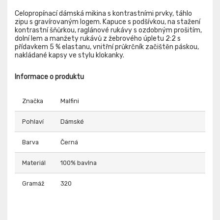
Celopropínací dámská mikina s kontrastními prvky, táhlo
zipu s gravírovaným logem. Kapuce s podšívkou, na stažení
kontrastní šňůrkou, raglánové rukávy s ozdobným prošitím,
dolní lem a manžety rukávů z žebrového úpletu 2:2 s
přídavkem 5 % elastanu, vnitřní průkrčník začištěn páskou,
nakládané kapsy ve stylu klokanky.
Informace o produktu
Značka
Malfini
Pohlaví
Dámské
Barva
Černá
Materiál
100% bavlna
Gramáž
320