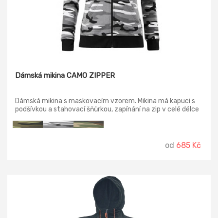
Dámská mikina CAMO ZIPPER
Dámská mikina s maskovacím vzorem. Mikina má kapuci s
podšívkou a stahovací šňůrkou, zapínání na zip v celé délce
a klokaní kapsu. Spodní lem a manžety rukávů jsou z
žebrového úpletu 2:2 s 5 % elastanu. Lehce vypasovaný
dámský střih s bočními švy.
od
685 Kč