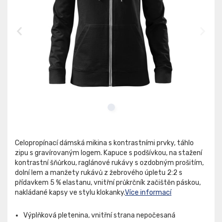
Celopropínací dámská mikina s kontrastními prvky, táhlo
zipu s gravírovaným logem. Kapuce s podšívkou, na stažení
kontrastní šňůrkou, raglánové rukávy s ozdobným prošitím,
dolní lem a manžety rukávů z žebrového úpletu 2:2 s
přídavkem 5 % elastanu, vnitřní průkrčník začištěn páskou,
nakládané kapsy ve stylu klokanky.
Více informací
Výplňková pletenina, vnitřní strana nepočesaná