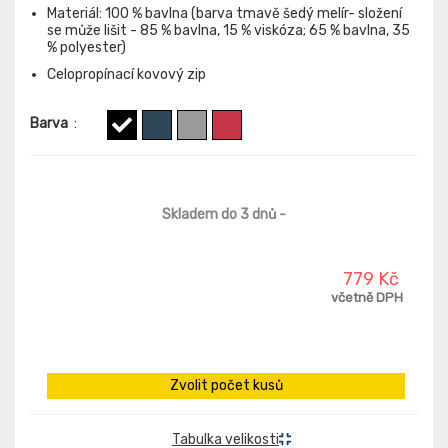
Materiál: 100 % bavlna (barva tmavě šedý melír- složení
se může lišit - 85 % bavlna, 15 % viskóza; 65 % bavlna, 35
% polyester)
Celopropínací kovový zip
Barva
:
Skladem do 3 dnů
-
779 Kč
včetně DPH
Zvolit počet kusů
Tabulka velikosti