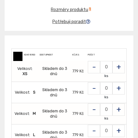
Rozměry produktu
Potřebuji poradit
AD4510100
DOSTUPNOST
KČ/KS:
POČET
-
+
Velikost:
Skladem do 3
779 Kč
XS
dnů
ks
-
+
Skladem do 3
Velikost:
S
779 Kč
dnů
ks
-
+
Skladem do 3
Velikost:
M
779 Kč
dnů
ks
-
+
Skladem do 3
Velikost:
L
779 Kč
dnů