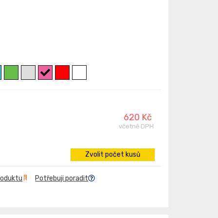
620 Kč
včetně DPH
Zvolit počet kusů
roduktu
Potřebuji poradit