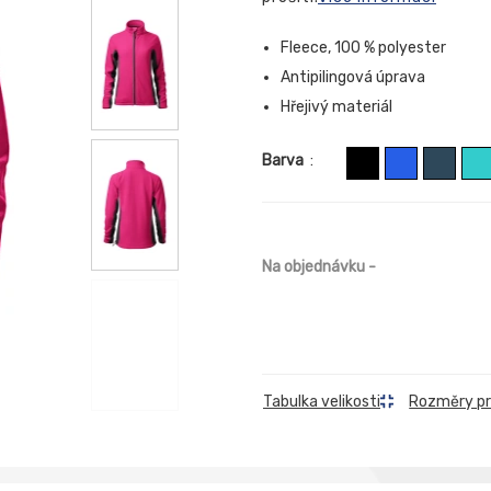
Fleece, 100 % polyester
Antipilingová úprava
Hřejivý materiál
Barva
:
Na objednávku
-
Rozměry p
Tabulka velikosti