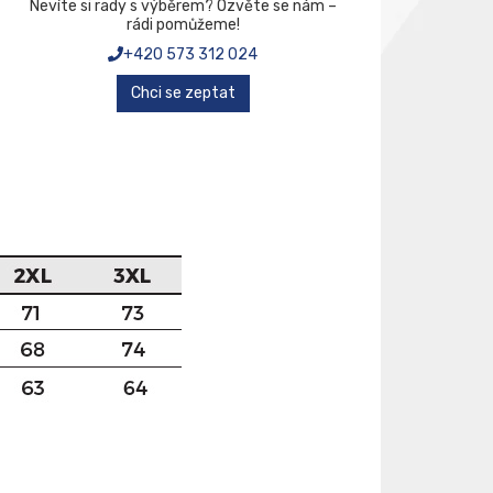
Nevíte si rady s výběrem? Ozvěte se nám –
rádi pomůžeme!
+420 573 312 024
Chci se zeptat