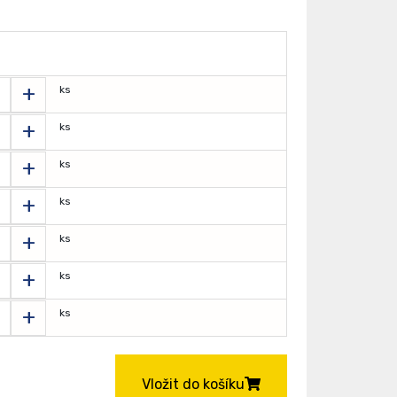
+
ks
+
ks
+
ks
+
ks
+
ks
+
ks
+
ks
Vložit do košíku