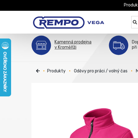
Produk
Kamenná prodejna
Do
v Kroměříži
při
Produkty
Oděvy pro práci / volný čas
M