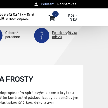
Přihlásit
Registrovat
0
73 312 024 (7 - 15 h)
Košík
d@rempo-vega.cz
0 Kč
Odborně
Potisk a výšivka
poradíme
oděvů
A FROSTY
elopropínacím spirálovým zipem s krytkou
ištěn kontrastní páskou, kapsy se spirálovým
elastickou šňůrkou, dekorativní