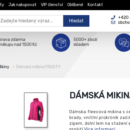
ty
Jak nakupovat
VIP členství
Oblíbené
Kontakt
+420 5
Hledat
obcho
prava zdarma
5000+ zboží
 nákupu nad 1500 Kč
skladem
ikiny
Dámská mikina FROSTY
DÁMSKÁ MIKIN
Dámska fleecová mikina s c
brady, vnitřní průkrčník zač
zipem, dolní lem na stažení 
prošití.
Více informací