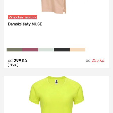
Výhodná nabídka
Dámské šaty MUSE
od
255 Kč
od
299 Kč
(-15% )