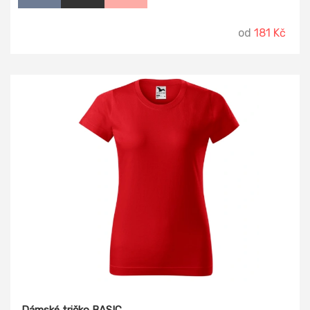
přizpůsobí tělu.
od
181 Kč
Dámské tričko BASIC