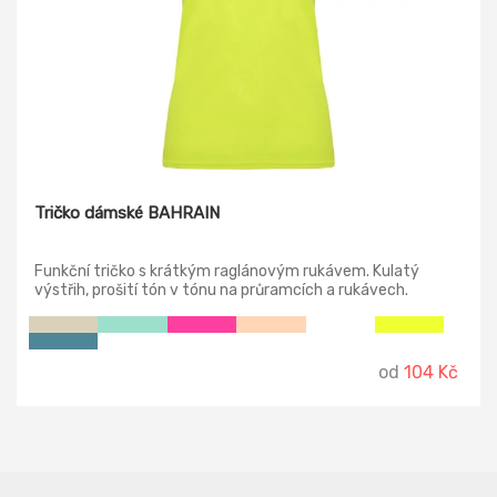
Tričko dámské BAHRAIN
Funkční tričko s krátkým raglánovým rukávem. Kulatý
výstřih, prošití tón v tónu na průramcích a rukávech.
Prodyšný a dobře schnoucí materiál. Odejmutelná etiketa.
od
104 Kč