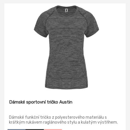
Dámské sportovní tričko Austin
Dámské funkční tričko z polyesterového materiálu s
krátkým rukávem raglánového stylu a kulatým výstřihem.
Tričko z příjemné komfortní látky, která se snadno