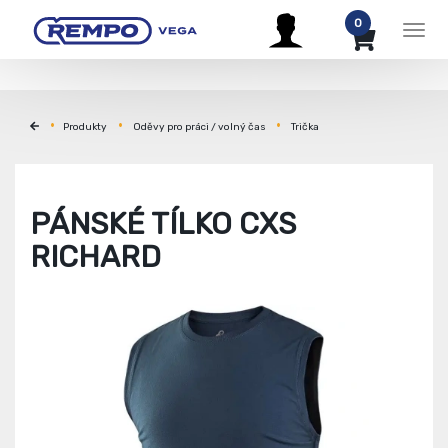
0
Men
Produkty
Oděvy pro práci / volný čas
Trička
PÁNSKÉ TÍLKO CXS
RICHARD