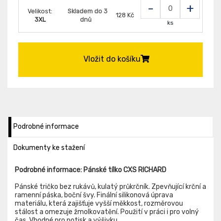
-
+
Velikost:
Skladem do 3
128 Kč
3XL
dnů
ks
Vložit do košíku
Podrobné informace
Dokumenty ke stažení
Podrobné informace: Pánské tílko CXS RICHARD
Pánské tričko bez rukávů, kulatý průkrčník. Zpevňující krční a
ramenní páska, boční švy. Finální silikonová úprava
materiálu, která zajišťuje vyšší měkkost, rozměrovou
stálost a omezuje žmolkovatění. Použití v práci i pro volný
čas. Vhodné pro potisk a výšivku.