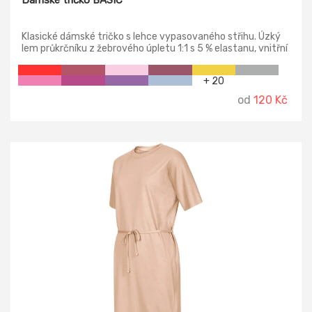
Klasické dámské tričko s lehce vypasovaného střihu. Úzký
lem průkrčníku z žebrového úpletu 1:1 s 5 % elastanu, vnitřní
část průkrčníku začištěna páskou z vrchového materiálu,
zpevnění ramenních švů páskou.
+ 20
od
120 Kč
-15%