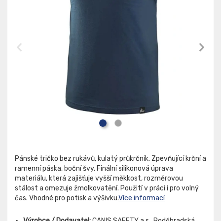
Pánské tričko bez rukávů, kulatý průkrčník. Zpevňující krční a
ramenní páska, boční švy. Finální silikonová úprava
materiálu, která zajišťuje vyšší měkkost, rozměrovou
stálost a omezuje žmolkovatění. Použití v práci i pro volný
čas. Vhodné pro potisk a výšivku.
Více informací
Výrobce / Dodavatel:
CANIS SAFETY a.s., Poděbradská