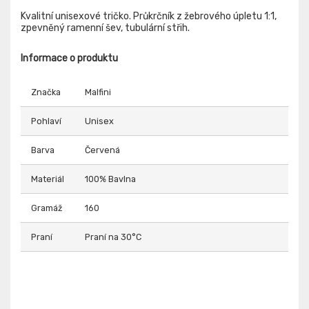
Kvalitní unisexové tričko. Průkrčník z žebrového úpletu 1:1,
zpevněný ramenní šev, tubulární střih.
Informace o produktu
Značka
Malfini
Pohlaví
Unisex
Barva
Červená
Materiál
100% Bavlna
Gramáž
160
Praní
Praní na 30°C