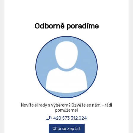
Odborně poradíme
Nevíte si rady s výběrem? Ozvěte se nám – rádi
pomůžeme!
+420 573 312 024
Chci se zeptat