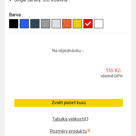
Single Jersey, 100 % bavlna
Barva
:
Na objednávku
-
116 Kč
včetně DPH
Zvolit počet kusů
Tabulka velikosti
Rozměry produktu