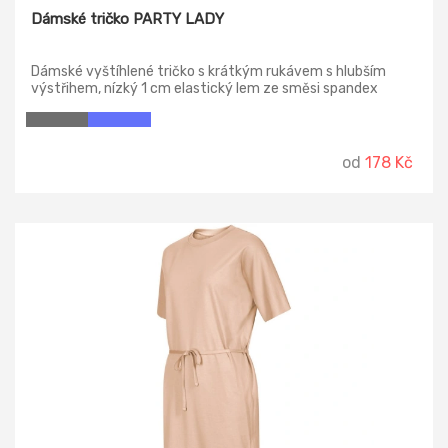
Dámské tričko PARTY LADY
Dámské vyštíhlené tričko s krátkým rukávem s hlubším
výstřihem, nízký 1 cm elastický lem ze směsi spandex
kolem krku, ramena s dvojitým vnitřním prošitím, rukávy s
úzkou záložkou bez lemu, postranní sešití.
od
178 Kč
-15%