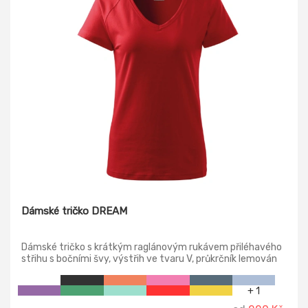
Dámské tričko DREAM
Dámské tričko s krátkým raglánovým rukávem přiléhavého
střihu s bočními švy, výstřih ve tvaru V, průkrčník lemován
vrchovým materiálem.
+ 1