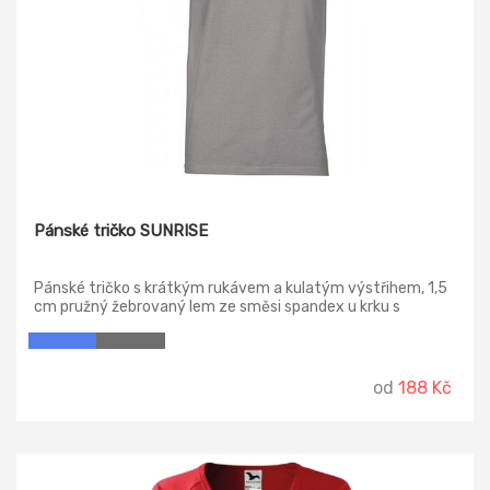
Pánské tričko SUNRISE
Pánské tričko s krátkým rukávem a kulatým výstřihem, 1,5
cm pružný žebrovaný lem ze směsi spandex u krku s
vrchním prošíváním na přední straně, barevně kontrastní
vyztužovací páska od ramene k rameni viditelná na límečku,
pružné švy, postranní sešití.
od
188 Kč