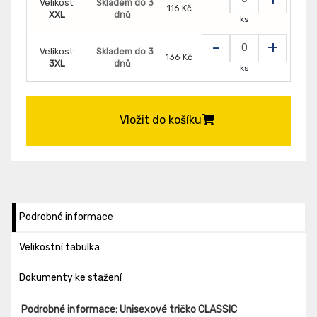
Velikost:
Skladem do 3
116 Kč
XXL
dnů
ks
-
+
Velikost:
Skladem do 3
136 Kč
3XL
dnů
ks
Vložit do košíku
Podrobné informace
Velikostní tabulka
Dokumenty ke stažení
Podrobné informace: Unisexové tričko CLASSIC