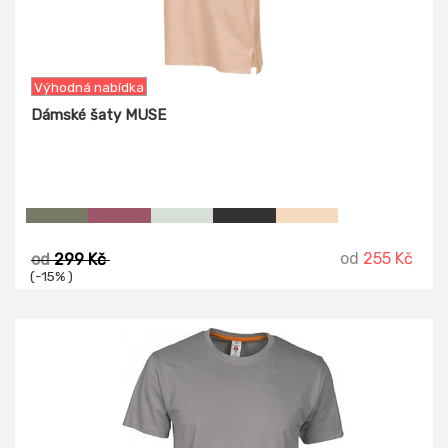
Výhodná nabídka
Dámské šaty MUSE
od
255 Kč
od
299 Kč
(-15% )