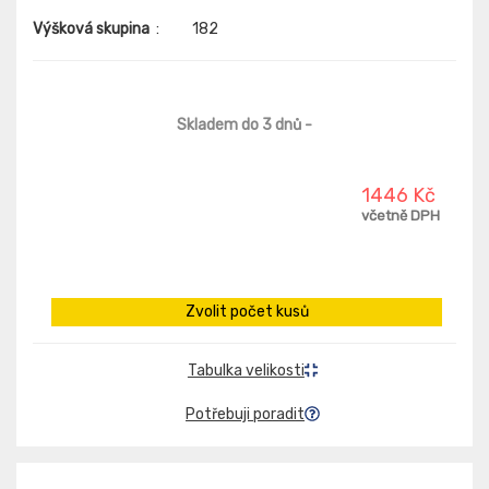
Výšková skupina
:
182
Skladem do 3 dnů
-
1446 Kč
včetně DPH
Zvolit počet kusů
Tabulka velikosti
Potřebuji poradit