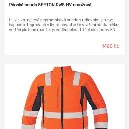
Pánská bunda SEFTON RWS HV oranžová
Hi-vis zateplená nepromokavá bunda s reflexními pruhy;
kapuce integrovaná v límci, obvod je ke stažení na tkaničku;
vnitřní pletené manžety; voděodolnost tř. 3 dle normy EN
343 a paropropustnost tř. 1 dle normy EN 343;
certifikováno dle RIS 3279 TOM pro použití na železnicích.
1400 Kč