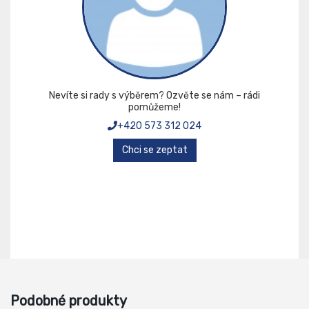
Nevíte si rady s výběrem? Ozvěte se nám – rádi
pomůžeme!
+420 573 312 024
Chci se zeptat
Podobné produkty