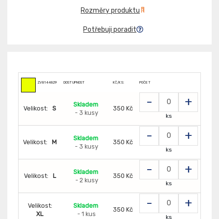
Rozměry produktu
Potřebuji poradit
ZV8144829
DOSTUPNOST
KČ/KS:
POČET
-
+
Skladem
Velikost:
S
350 Kč
- 3 kusy
ks
-
+
Skladem
Velikost:
M
350 Kč
- 3 kusy
ks
-
+
Skladem
Velikost:
L
350 Kč
- 2 kusy
ks
-
+
Velikost:
Skladem
350 Kč
XL
- 1 kus
ks