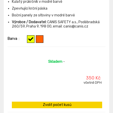
Kulatý průkrčník v modré barvě
Zpevňující krční páska
Boční panely ze síťoviny v modré barvě
Výrobce / Dodavatel:
CANIS SAFETY a.s., Poděbradská
260/59, Praha 9, 198 00, email: canis@canis.cz
Barva
:
Skladem
-
350 Kč
včetně DPH
Zvolit počet kusů