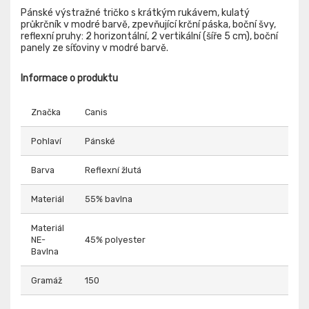
Pánské výstražné tričko s krátkým rukávem, kulatý
průkrčník v modré barvě, zpevňující krční páska, boční švy,
reflexní pruhy: 2 horizontální, 2 vertikální (šíře 5 cm), boční
panely ze síťoviny v modré barvě.
Informace o produktu
Značka
Canis
Pohlaví
Pánské
Barva
Reflexní žlutá
Materiál
55% bavlna
Materiál
NE-
45% polyester
Bavlna
Gramáž
150