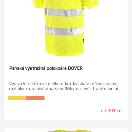
Pánská výstražná polokošile DOVER
Výstražné tričko s límečkem, krátký rukáv, reflexní pruhy,
rozhalenka, zapínání na 3 knoflíčky, na levé straně náprsní
kapsička, s úpravou Wicking Finish pro rychlé a rovnoměrné
schnutí.
od
301 Kč