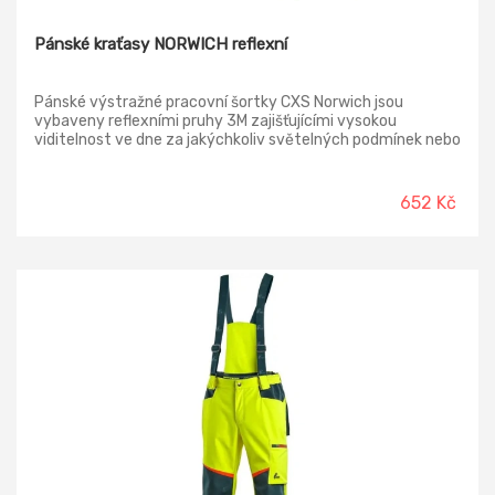
Pánské kraťasy NORWICH reflexní
Pánské výstražné pracovní šortky CXS Norwich jsou
vybaveny reflexními pruhy 3M zajišťujícími vysokou
viditelnost ve dne za jakýchkoliv světelných podmínek nebo
i za tmy při osvětlení dopravního prostředku. Příjemný
materiál a pohodlný střih tohoto oděvu zajistí komfort při
práci i v horkých letních dnech.
652 Kč