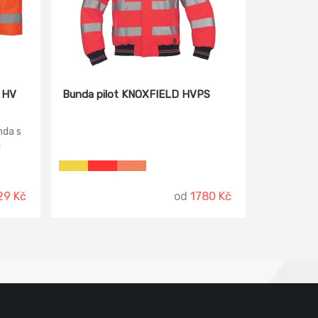
 HV
Bunda pilot KNOXFIELD HVPS
nda s
,
lo
ední
ety.
29 Kč
od
1780 Kč
20471: