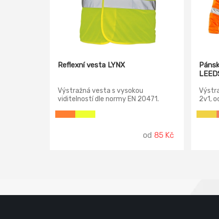
Reflexní vesta LYNX
Pánsk
LEED
Výstražná vesta s vysokou
Výstr
viditelností dle normy EN 20471.
2v1, o
reflex
zip kr
regul
v límc
od
85 Kč
pružný
na zip
kapsy 
pravé 
mobil 
straně
jedna 
snadno
stranu