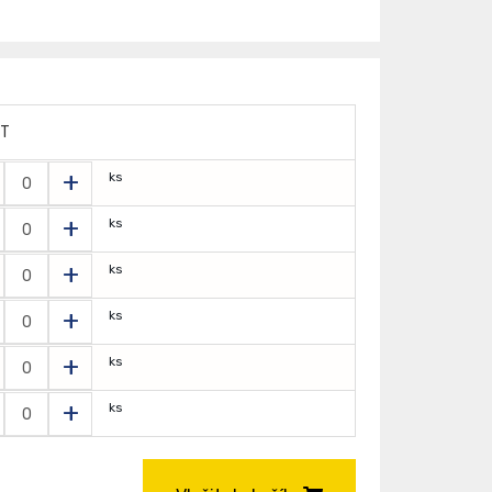
ET
+
ks
+
ks
+
ks
+
ks
+
ks
+
ks