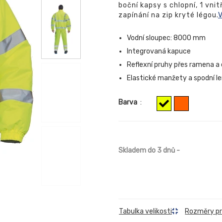
boční kapsy s chlopní, 1 vni
zapínání na zip kryté légou.
V
Vodní sloupec: 8000 mm
Integrovaná kapuce
Reflexní pruhy přes ramena a 
Elastické manžety a spodní l
Barva
:
Skladem do 3 dnů
-
Rozměry p
Tabulka velikosti