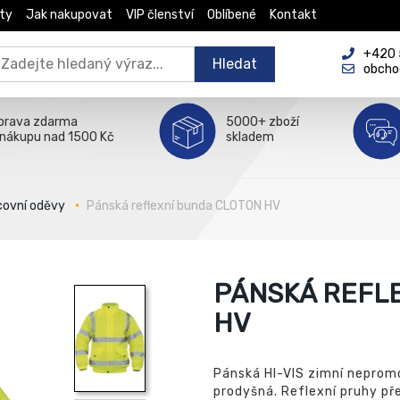
ty
Jak nakupovat
VIP členství
Oblíbené
Kontakt
+420 5
Hledat
obcho
prava zdarma
5000+ zboží
 nákupu nad 1500 Kč
skladem
covní oděvy
Pánská reflexní bunda CLOTON HV
PÁNSKÁ REFL
HV
Pánská HI-VIS zimní nepromo
prodyšná. Reflexní pruhy pře