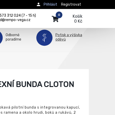
Přihlásit
Registrovat
0
73 312 024 (7 - 15 h)
Košík
d@rempo-vega.cz
0 Kč
Odborně
Potisk a výšivka
poradíme
oděvů
EXNÍ BUNDA CLOTON
kavá pilotní bunda s integrovanou kapucí,
s ramena a okolo hrudi, boků a rukávů, 2