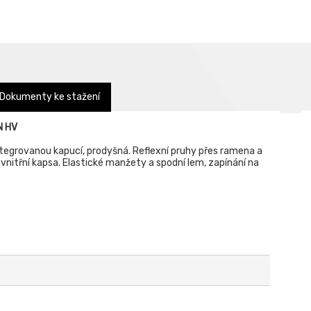
Dokumenty ke stažení
N HV
ntegrovanou kapucí, prodyšná. Reflexní pruhy přes ramena a
1 vnitřní kapsa. Elastické manžety a spodní lem, zapínání na