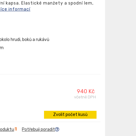
třní kapsa. Elastické manžety a spodní lem,
íce informací
okolo hrudi, boků a rukávů
em
940 Kč
včetně DPH
Zvolit počet kusů
roduktu
Potřebuji poradit