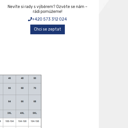
Nevíte si rady s výběrem? Ozvěte se nám –
rádi pomůžeme!
+420 573 312 024
Chci se zeptat