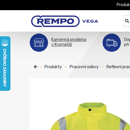
Produk
Kamenná prodejna
Do
v Kroměříži
při
Produkty
Pracovní oděvy
Reflexní pra