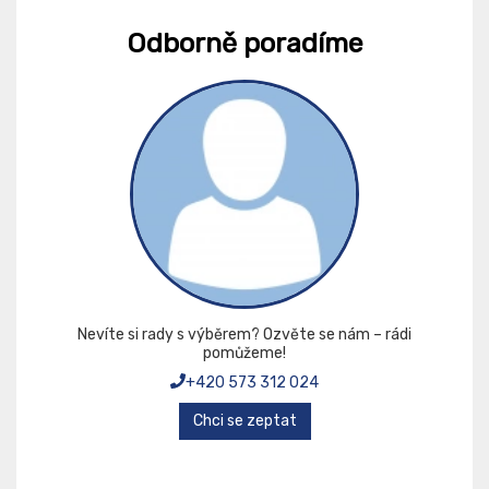
Odborně poradíme
Nevíte si rady s výběrem? Ozvěte se nám – rádi
pomůžeme!
+420 573 312 024
Chci se zeptat