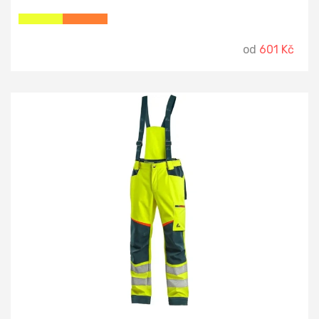
od
601 Kč