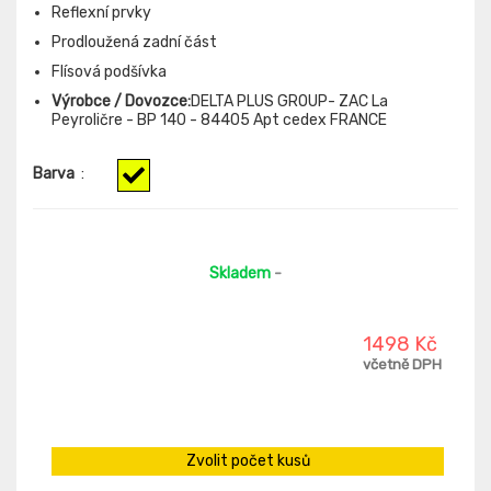
Reflexní prvky
Prodloužená zadní část
Flísová podšívka
Výrobce / Dovozce:
DELTA PLUS GROUP- ZAC La
Peyroličre - BP 140 - 84405 Apt cedex FRANCE
Barva
:
Skladem
-
1498 Kč
včetně DPH
Zvolit počet kusů