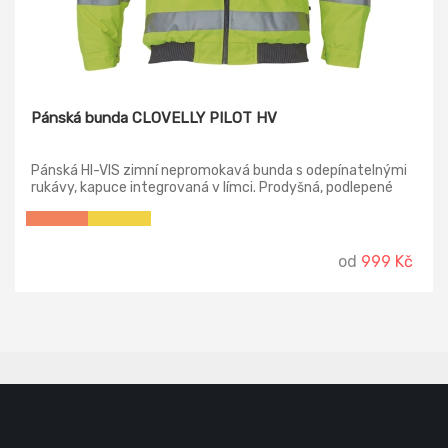
Pánská bunda CLOVELLY PILOT HV
Pánská HI-VIS zimní nepromokavá bunda s odepínatelnými
rukávy, kapuce integrovaná v límci. Prodyšná, podlepené
švy. 3M reflexní pruhy okolo pasu a rukávů, 2 boční kapsy, 2
náprsní kapsy, 1 malá kapsa na levém rukávu. Nastavitelná
šířka rukávů pomocí druků, elastický pas.
od
999 Kč