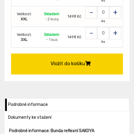
ks
-
+
Velikost:
Skladem
1498 Kč
XXL
- 2 kusy
ks
-
+
Velikost:
Skladem
1498 Kč
3XL
- 1 kus
ks
Vložit do košíku
Podrobné informace
Dokumenty ke stažení
Podrobné informace: Bunda reflexní SAKOYA