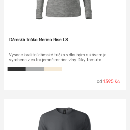
Dámské tričko Merino Rise LS
Vysoce kvalitní dámské tričko s dlouhým rukávem je
vyrobeno z extra jemné merino vlny. Díky tomuto
luxusnímu přírodnímu materiálu je tričko velmi prodyšné a
nemačkavé. Tričko přiléhavého střihu s bočními švy, úzký
lem průkrčníku z vrchového materiálu, vnitřní část
průkrčníku začištěna páskou z vrchového materiálu,
od
1395 Kč
zpevnění ramenních švů páskou.