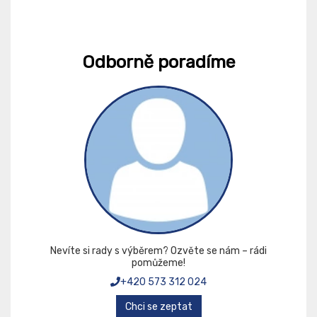
Odborně poradíme
Nevíte si rady s výběrem? Ozvěte se nám – rádi
pomůžeme!
+420 573 312 024
Chci se zeptat