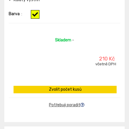
Barva
:
Skladem
-
210 Kč
včetně DPH
Zvolit počet kusů
Potřebuji poradit