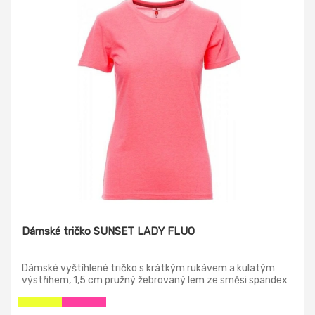
Dámské tričko SUNSET LADY FLUO
Dámské vyštíhlené tričko s krátkým rukávem a kulatým
výstřihem, 1,5 cm pružný žebrovaný lem ze směsi spandex
u krku s vrchním prošíváním na přední straně, barevně
kontrastní vyztužovací páska od ramene k rameni viditelná