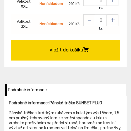
Velikost:
Není skladem
210 Kč
XXL
ks
-
+
Velikost:
Není skladem
210 Kč
3XL
ks
Vložit do košíku
Podrobné informace
Podrobné informace: Pánské tričko SUNSET FLUO
Pánské tričko s krátkým rukávem a kulatým výstřihem, 1,5
cm pružný žebrovaný lem ze směsi spandex u krku s
vrchním prošíváním na přední straně, barevně kontrastní
výztuž od ramene k rameni viditelná na límečku, pružné švy,