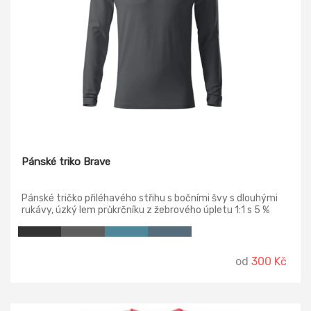
Pánské triko Brave
Pánské tričko přiléhavého střihu s bočními švy s dlouhými
rukávy, úzký lem průkrčníku z žebrového úpletu 1:1 s 5 %
elastanu, vnitřní část průkrčníku začištěna kontrastní
páskou, zpevnění ramenních švů páskou.
od
300 Kč