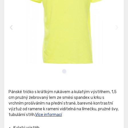
Pánské tričko s krátkým rukávem a kulatým výstřihem, 1,5
cm pružný žebrovaný lem ze směsi spandex u krku s
vrchním prošíváním na přední straně, barevně kontrastní
výztuž od ramene k rameni viditelná na límečku, pružné švy,
tubulární střih.
Více informací
Kulatý výstřih