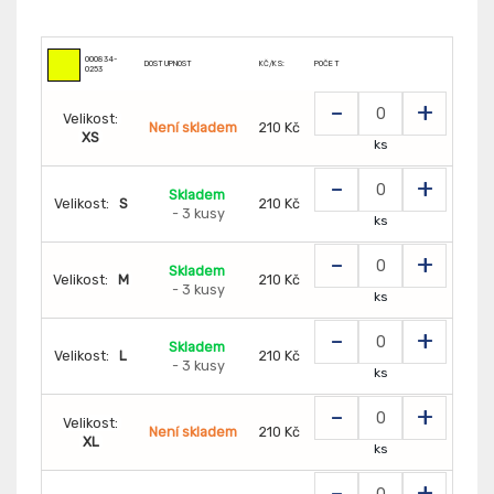
000834-
DOSTUPNOST
KČ/KS:
POČET
0253
-
+
Velikost:
Není skladem
210 Kč
XS
ks
-
+
Skladem
Velikost:
S
210 Kč
- 3 kusy
ks
-
+
Skladem
Velikost:
M
210 Kč
- 3 kusy
ks
-
+
Skladem
Velikost:
L
210 Kč
- 3 kusy
ks
-
+
Velikost:
Není skladem
210 Kč
XL
ks
-
+