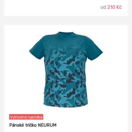
na límečku, pružné švy, postranní sešití.
od
210 Kč
-18%
Výhodná nabídka
Pánské tričko NEURUM