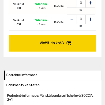
-
+
Velikost:
Skladem
1135 Kč
XXL
- 1 kus
ks
-
+
Velikost:
Skladem
1135 Kč
3XL
- 1 kus
ks
Vložit do košíku
Podrobné informace
Dokumenty ke stažení
Podrobné informace: Pánská bunda softshellová SOCCIA,
2v1