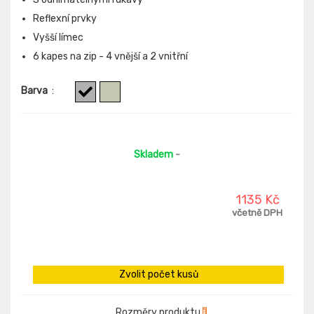
Reflexní prvky
Vyšší límec
6 kapes na zip - 4 vnější a 2 vnitřní
Barva
:
Skladem
-
1135 Kč
včetně DPH
Zvolit počet kusů
Rozměry produktu