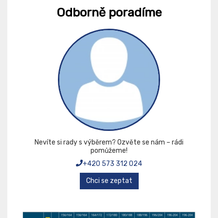
Odborně poradíme
Nevíte si rady s výběrem? Ozvěte se nám – rádi
pomůžeme!
+420 573 312 024
Chci se zeptat