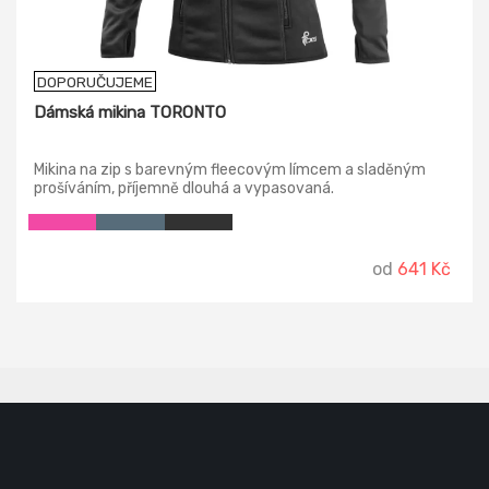
DOPORUČUJEME
Dámská mikina TORONTO
Mikina na zip s barevným fleecovým límcem a sladěným
prošíváním, příjemně dlouhá a vypasovaná.
od
641 Kč