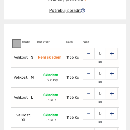
Potřebuji poradit
SOCCIGR
DOSTUPNOST
KČ/KS:
POČET
-
+
Velikost:
S
Není skladem
1135 Kč
ks
-
+
Skladem
Velikost:
M
1135 Kč
- 3 kusy
ks
-
+
Skladem
Velikost:
L
1135 Kč
- 1 kus
ks
-
+
Velikost:
Skladem
1135 Kč
XL
- 1 kus
ks