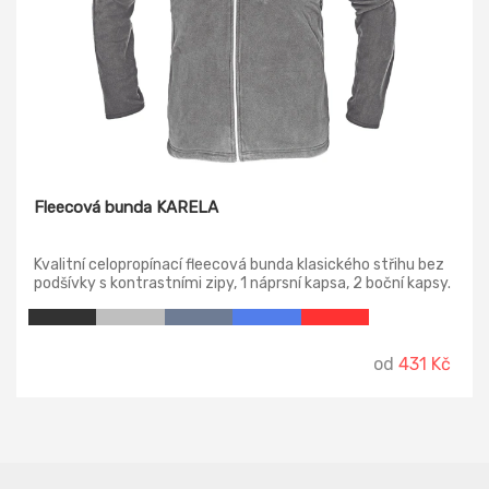
Fleecová bunda KARELA
Kvalitní celopropínací fleecová bunda klasického střihu bez
podšívky s kontrastními zipy, 1 náprsní kapsa, 2 boční kapsy.
Vhodná pro vyšití nebo potisk.
od
431 Kč