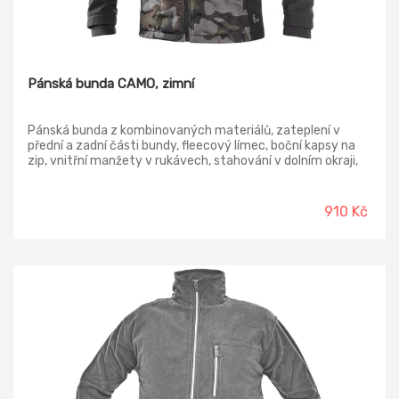
Pánská bunda CAMO, zimní
Pánská bunda z kombinovaných materiálů, zateplení v
přední a zadní části bundy, fleecový límec, boční kapsy na
zip, vnitřní manžety v rukávech, stahování v dolním okraji,
vnitřní náprsní kapsa na zip.
910 Kč