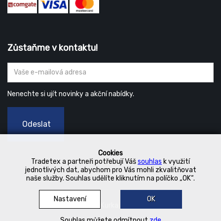
Zůstaňme v kontaktu!
Nenechte si ujít novinky a akční nabídky.
Odeslat
Cookies
Tradetex a partneři potřebují Váš
souhlas
k využití
jednotlivých dat, abychom pro Vás mohli zkvalitňovat
naše služby. Souhlas udělíte kliknutím na políčko „OK“.
Nastavení
OK
© 2019 Kurka Koncern
Souhlas můžete odmítnout
zde