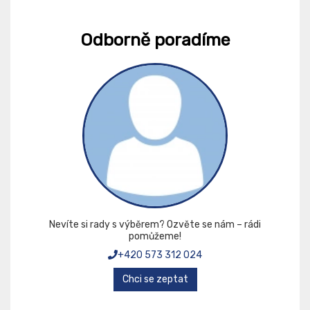
Odborně poradíme
Nevíte si rady s výběrem? Ozvěte se nám – rádi
pomůžeme!
+420 573 312 024
Chci se zeptat