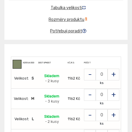
Tabulka velikosti
Rozměry produktu
Potřebuji poradit
AD556A300
DOSTUPNOST
KČ/KS:
POČET
-
+
Skladem
Velikost:
S
1162 Kč
- 2 kusy
ks
-
+
Skladem
Velikost:
M
1162 Kč
- 3 kusy
ks
-
+
Skladem
Velikost:
L
1162 Kč
- 2 kusy
ks