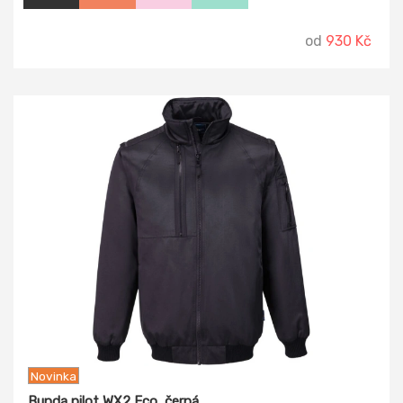
od
930 Kč
Novinka
Bunda pilot WX2 Eco, černá