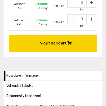
-
+
Velikost:
Skladem
1162 Kč
XL
- 3 kusy
ks
-
+
Velikost:
Skladem
1162 Kč
XXL
- 3 kusy
ks
Vložit do košíku
Podrobné informace
Velikostní tabulka
Dokumenty ke stažení