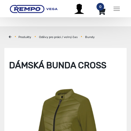
0
Menu
Produkty
Oděvy pro práci / volný čas
Bundy
DÁMSKÁ BUNDA CROSS