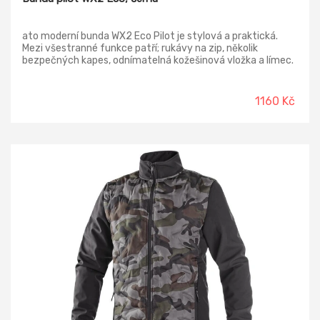
ato moderní bunda WX2 Eco Pilot je stylová a praktická.
Mezi všestranné funkce patří; rukávy na zip, několik
bezpečných kapes, odnímatelná kožešinová vložka a límec.
Bunda je vybavena povrchovou úpravou Texpel Splash Eco,
díky níž je odolná proti vodě.
1160 Kč