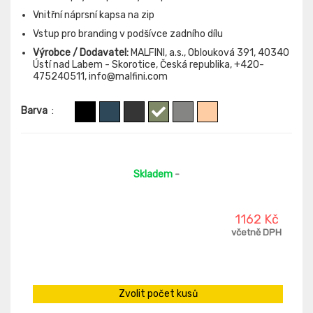
Vnitřní náprsní kapsa na zip
Vstup pro branding v podšívce zadního dílu
Výrobce / Dodavatel:
MALFINI, a.s., Oblouková 391, 40340
Ústí nad Labem - Skorotice, Česká republika, +420-
475240511, info@malfini.com
Barva
:
Skladem
-
1162 Kč
včetně DPH
Zvolit počet kusů