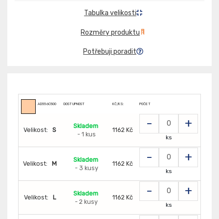
Tabulka velikosti
Rozměry produktu
Potřebuji poradit
AD556C500
DOSTUPNOST
KČ/KS:
POČET
-
+
Skladem
Velikost:
S
1162 Kč
- 1 kus
ks
-
+
Skladem
Velikost:
M
1162 Kč
- 3 kusy
ks
-
+
Skladem
Velikost:
L
1162 Kč
- 2 kusy
ks