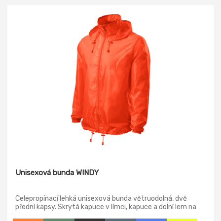
Unisexová bunda WINDY
Celepropínací lehká unisexová bunda větruodolná, dvě
přední kapsy. Skrytá kapuce v límci, kapuce a dolní lem na
stažení elastickou šňůrkou, lištové kapsy, samostatná