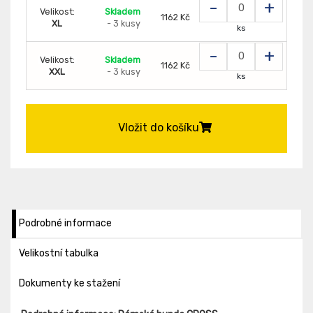
-
+
Velikost:
Skladem
1162 Kč
XL
- 3 kusy
ks
-
+
Velikost:
Skladem
1162 Kč
XXL
- 3 kusy
ks
Vložit do košíku
Podrobné informace
Velikostní tabulka
Dokumenty ke stažení