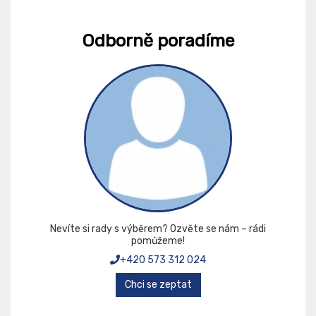
Odborně poradíme
Nevíte si rady s výběrem? Ozvěte se nám – rádi
pomůžeme!
+420 573 312 024
Chci se zeptat