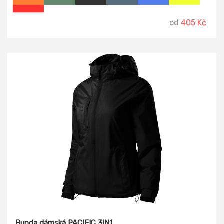
kapsička na zip pro skladné uložení.
od
405 Kč
Bunda dámská PACIFIC 3IN1