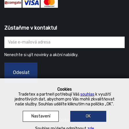
Zůstaňme v kontaktu!
Nenechte si ujít novinky a akční nabídky.
Odeslat
Cookies
Tradetex a partneři potřebují Váš
souhlas
k využití
jednotlivých dat, abychom pro Vás mohli zkvalitňovat
naše služby. Souhlas udělíte kliknutím na políčko „OK“.
Nastavení
OK
© 2019 Kurka Koncern
Souhlas můžete odmítnout
zde