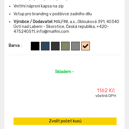
Vnitřní náprsní kapsa na zip
Vstup pro branding v podšívce zadního dílu
Výrobce / Dodavatel:
MALFINI, a.s., Oblouková 391, 40340
Ústí nad Labem - Skorotice, Česká republika, +420-
475240511, info@malfini.com
Barva
:
Skladem
-
1162 Kč
včetně DPH
Zvolit počet kusů