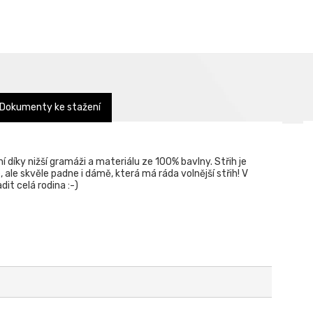
Dokumenty ke stažení
í díky nižší gramáži a materiálu ze 100% bavlny. Střih je
 ale skvěle padne i dámě, která má ráda volnější střih! V
it celá rodina :-)