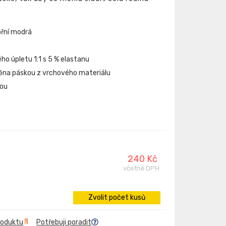
ořní modrá
ho úpletu 1:1 s 5 % elastanu
štěna páskou z vrchového materiálu
kou
240 Kč
včetně DPH
Zvolit počet kusů
roduktu
Potřebuji poradit