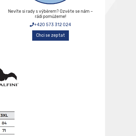
Nevíte si rady s výběrem? Ozvěte se nám –
rádi pomůžeme!
+420 573 312 024
Chci se zeptat