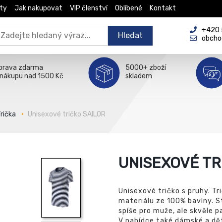
ty
Jak nakupovat
VIP členství
Oblíbené
Kontakt
+420 5
Hledat
obcho
prava zdarma
5000+ zboží
 nákupu nad 1500 Kč
skladem
rička
Unisexové tričko SAILOR
UNISEXOVÉ TR
Unisexové tričko s pruhy. Tri
materiálu ze 100% bavlny. St
spíše pro muže, ale skvěle p
V nabídce také dámské a dět