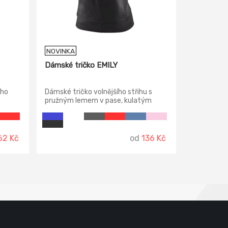
NOVINKA
Dámské tričko EMILY
ího
Dámské tričko volnějšího střihu s
pružným lemem v pase, kulatým
průkrčníkem a bočními švy. Finální
silikonová úprava materiálu, která
zajišťuje vyšší měkkost a odolnost
vůči zašpinění. Použití v práci i pro
62 Kč
od
136 Kč
volný čas.