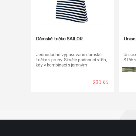
Dámské tričko SAILOR
Unise
Jednoduché vypasované dámské
Unisex
tričko s pruhy. Skvěle padnoucí střih,
Střih 
kdy v kombinaci s jemným
žebrov
materiálem ze 100% bavlny dodává
elasta
tričku ten správný punc. V nabídce
také pánské a dětské, tak aby se
230 Kč
mohla sladit celá rodina :-)