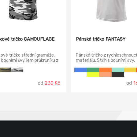
xové tričko CAMOUFLAGE
Pánské tričko FANTASY
ové tričko střední gramáže.
Pánské tričko z rychleschnouc
s bočními švy, lem průkrčníku z
materiálu. Střih s bočními švy,
ého úpletu s přídavkem 5 %
členěný průkrčník, zpevnění
nu, zpevňující ramenní páska.
ramenních švů páskou.
od
230 Kč
od
1