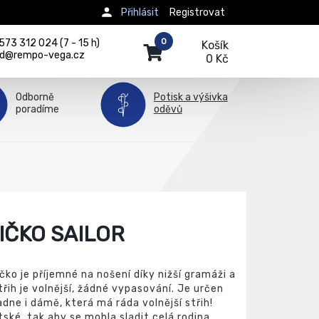
Přihlásit
Registrovat
0
73 312 024 (7 - 15 h)
Košík
d@rempo-vega.cz
0 Kč
Odborně
Potisk a výšivka
poradíme
oděvů
IČKO SAILOR
čko je příjemné na nošení díky nižší gramáži a
řih je volnější, žádné vypasování. Je určen
adne i dámě, která má ráda volnější střih!
ské, tak aby se mohla sladit celá rodina