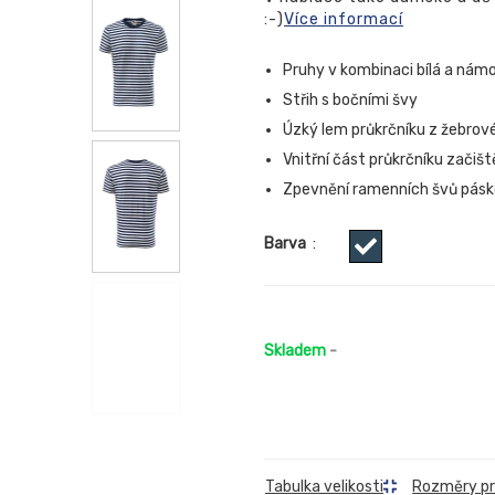
:-)
Více informací
Pruhy v kombinaci bílá a nám
Střih s bočními švy
Úzký lem průkrčníku z žebrové
Vnitřní část průkrčníku zači
Zpevnění ramenních švů pás
Barva
:
Skladem
-
Rozměry p
Tabulka velikosti