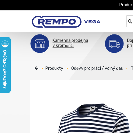
Produk
Kamenná prodejna
Do
v Kroměříži
při
Produkty
Oděvy pro práci / volný čas
T