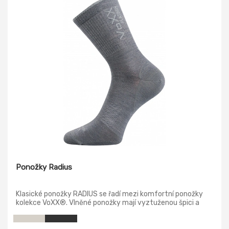
Ponožky Radius
Klasické ponožky RADIUS se řadí mezi komfortní ponožky
kolekce VoXX®. Vlněné ponožky mají vyztuženou špici a
patu, proto jsou odolné proti opotřebení, jejich výdrž podpoří
i použitý materiál polyamid Cordura. Slabé ponožky jsou
upletené na 200 jehlách, jsou proto velmi jemné a hladké.