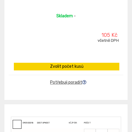
Skladem
-
105 Kč
včetně DPH
Zvolit počet kusů
Potřebuji poradit
090500018
DOSTUPNOST
KČ/PÁR:
POČET