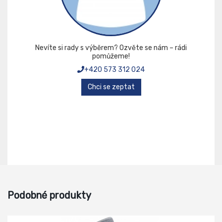
Nevíte si rady s výběrem? Ozvěte se nám – rádi
pomůžeme!
+420 573 312 024
Chci se zeptat
Podobné produkty