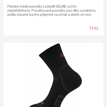
Pánské módní ponožky Lonka® DELINE určitě
nepřehlédnete. Proužkované ponožky jsou díky vysokému
podílu česané bavlny příjemné na omak a dobře se nosí.
Úplet je pletený na 200 jehlových strojích a je velmi jemný a
hladký. Špice ponožky je uzavřena náročnějším
řetízkováním, díky kterému je spoj dokonale hladký a
73 Kč
nehrozí, že ponožka bude tlačit. Slabé ponožky v pestrých
barvách a extra kvalitě můžete nosit klidně celý den.