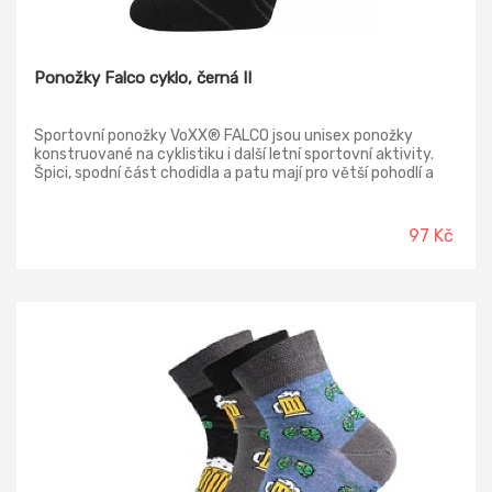
Ponožky Falco cyklo, černá II
Sportovní ponožky VoXX® FALCO jsou unisex ponožky
konstruované na cyklistiku i další letní sportovní aktivity.
Špici, spodní část chodidla a patu mají pro větší pohodlí a
delší životnost zesílené froté polstrováním, jinak jsou
ponožky slabé. Elastická zóna přes nárt zabraňuje přetočení
ponožek v obuvi. Prodyšné zóny odvádí vlhkost od pokožky.
97 Kč
Díky vysokému podílu silproXu® s ionty stříbra jsou
sportovní ponožky antibakteriální. Široký lem nestahuje a
nezařezává se do pokožky. Funkční ponožky v teplotní třídě
A využijete při letních sportovních činnostech od +10°C do
+35°C.