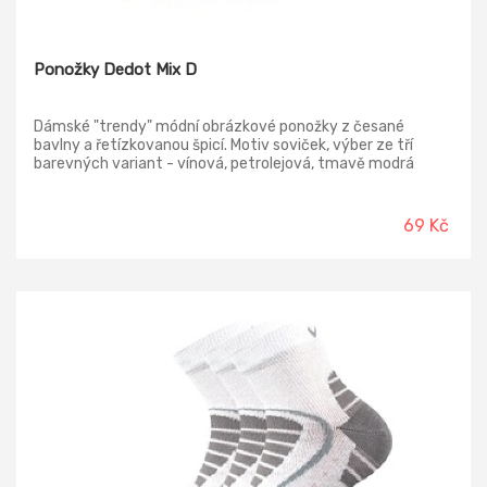
Ponožky Dedot Mix D
Dámské "trendy" módní obrázkové ponožky z česané
bavlny a řetízkovanou špicí. Motiv soviček, výber ze tří
barevných variant - vínová, petrolejová, tmavě modrá
69 Kč