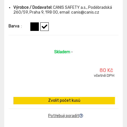
Výrobce / Dodavatel:
CANIS SAFETY a.s., Poděbradská
260/59, Praha 9, 198 00, email: canis@canis.cz
Barva
:
Skladem
-
80 Kč
včetně DPH
Zvolit počet kusů
Potřebuji poradit