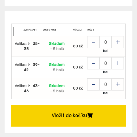
ZV81463764
DOSTUPNOST
KČ/BAL:
POČET
-
+
Velikost:
35-
Skladem
80 Kč
38
- 5 balů
bal
-
+
Velikost:
39-
Skladem
80 Kč
42
- 5 balů
bal
-
+
Velikost:
43-
Skladem
80 Kč
46
- 5 balů
bal
Vložit do košíku