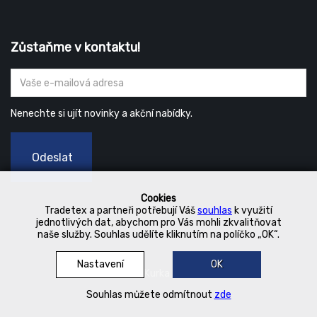
Zůstaňme v kontaktu!
Nenechte si ujít novinky a akční nabídky.
Odeslat
Cookies
Tradetex a partneři potřebují Váš
souhlas
k využití
jednotlivých dat, abychom pro Vás mohli zkvalitňovat
naše služby. Souhlas udělíte kliknutím na políčko „OK“.
Nastavení
OK
© 2019 Kurka Koncern
Souhlas můžete odmítnout
zde