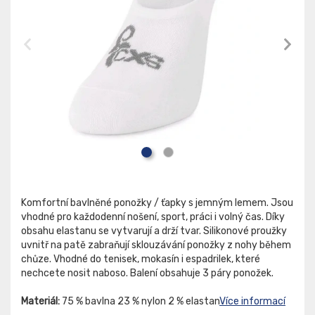
Komfortní bavlněné ponožky / ťapky s jemným lemem. Jsou
vhodné pro každodenní nošení, sport, práci i volný čas. Díky
obsahu elastanu se vytvarují a drží tvar. Silikonové proužky
uvnitř na patě zabraňují sklouzávání ponožky z nohy během
chůze. Vhodné do tenisek, mokasín i espadrilek, které
nechcete nosit naboso. Balení obsahuje 3 páry ponožek.
Materiál:
75 % bavlna 23 % nylon 2 % elastan
Více informací