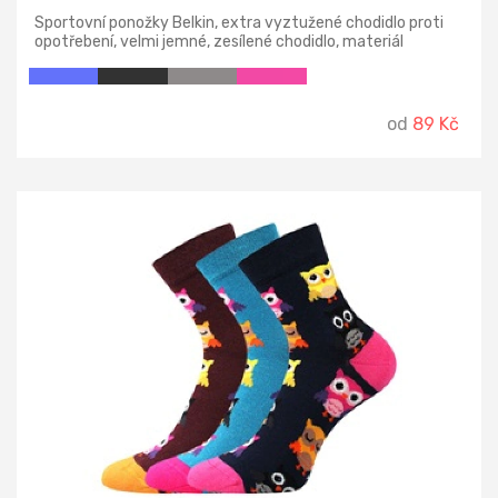
Sportovní ponožky Belkin, extra vyztužené chodidlo proti
opotřebení, velmi jemné, zesílené chodidlo, materiál
bambus, přirozená antibakteriální ochrana, teplotní třída: A
od
89 Kč