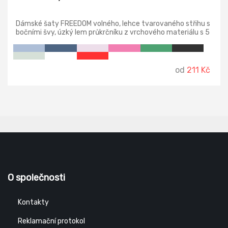
Dámské šaty FREEDOM volného, lehce tvarovaného střihu s
bočními švy, úzký lem průkrčníku z vrchového materiálu s 5
% elastanu, zpevňující páska od ramene k rameni, ohrnuté
rukávy zachycené ve 4 bodech šitím.
od
211 Kč
O společnosti
Kontakty
Reklamační protokol