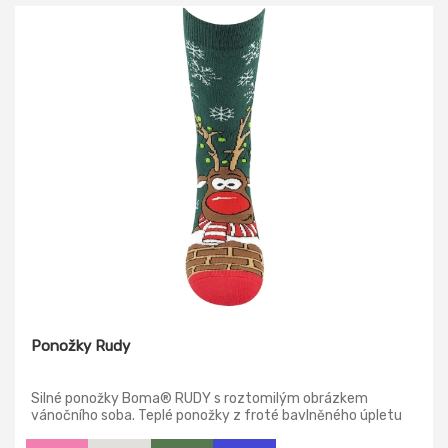
Ponožky Rudy
Silné ponožky Boma® RUDY s roztomilým obrázkem
vánočního soba. Teplé ponožky z froté bavlněného úpletu
jsou perfektní jako dárek pro dámy, pány i děti.