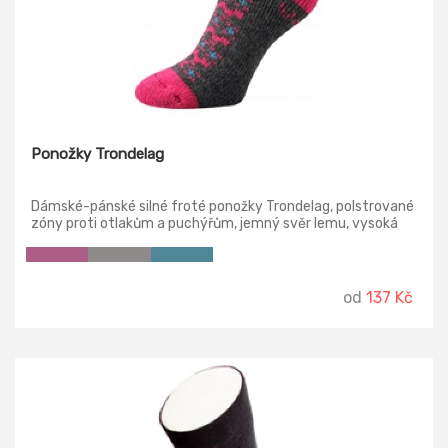
Ponožky Trondelag
Dámské-pánské silné froté ponožky Trondelag, polstrované
zóny proti otlakům a puchýřům, jemný svěr lemu, vysoká
prodyšnost, antibakteriální ochrana ionty stříbra, teplotní
třída: C
od
137 Kč