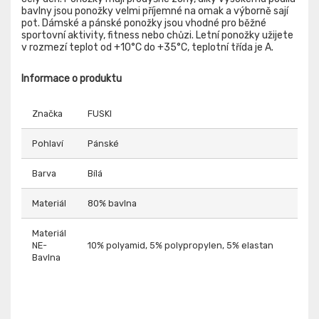
bavlny jsou ponožky velmi příjemné na omak a výborně sají
pot. Dámské a pánské ponožky jsou vhodné pro běžné
sportovní aktivity, fitness nebo chůzi. Letní ponožky užijete
v rozmezí teplot od +10°C do +35°C, teplotní třída je A.
Informace o produktu
Značka
FUSKI
Pohlaví
Pánské
Barva
Bílá
Materiál
80% bavlna
Materiál
NE-
10% polyamid, 5% polypropylen, 5% elastan
Bavlna