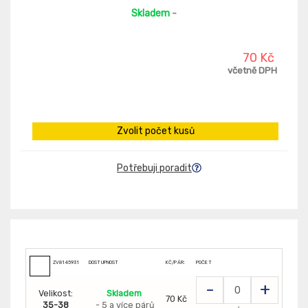
Skladem
-
70 Kč
včetně DPH
Zvolit počet kusů
Potřebuji poradit
ZV8145931
DOSTUPNOST
KČ/PÁR:
POČET
-
+
Velikost:
Skladem
70 Kč
35-38
- 5 a více párů