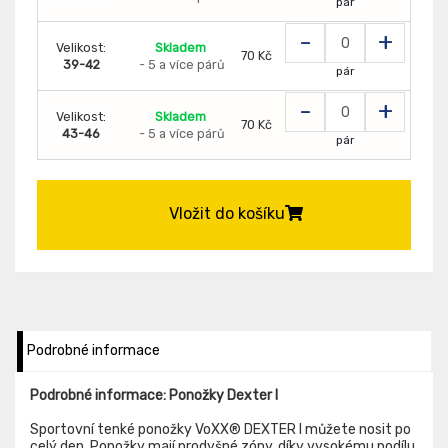
pár
-
+
Velikost:
Skladem
70 Kč
39-42
- 5 a více párů
pár
-
+
Velikost:
Skladem
70 Kč
43-46
- 5 a více párů
pár
Vložit do košíku
Podrobné informace
Podrobné informace: Ponožky Dexter I
Sportovní tenké ponožky VoXX® DEXTER I můžete nosit po
celý den. Ponožky mají prodyšné zóny, díky vysokému podílu