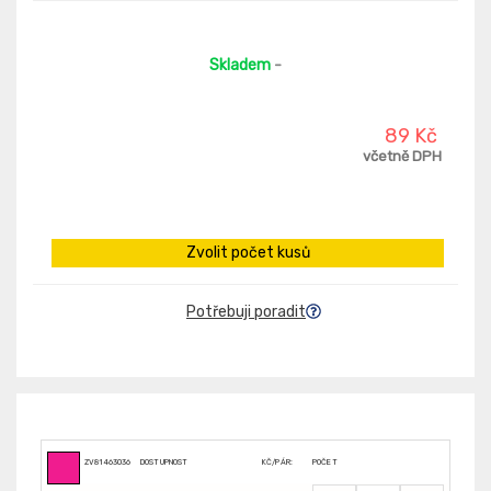
Skladem
-
89 Kč
včetně DPH
Zvolit počet kusů
Potřebuji poradit
ZV81463036
DOSTUPNOST
KČ/PÁR:
POČET