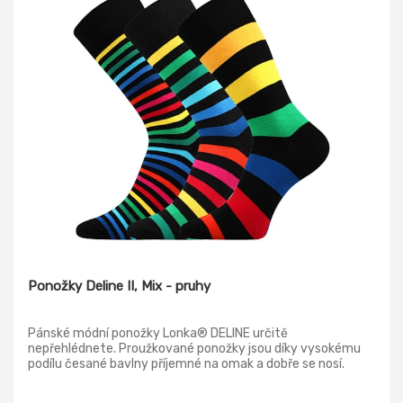
Ponožky Deline II, Mix - pruhy
Pánské módní ponožky Lonka® DELINE určitě
nepřehlédnete. Proužkované ponožky jsou díky vysokému
podílu česané bavlny příjemné na omak a dobře se nosí.
Úplet je pletený na 200 jehlových strojích a je velmi jemný a
hladký. Špice ponožky je uzavřena náročnějším