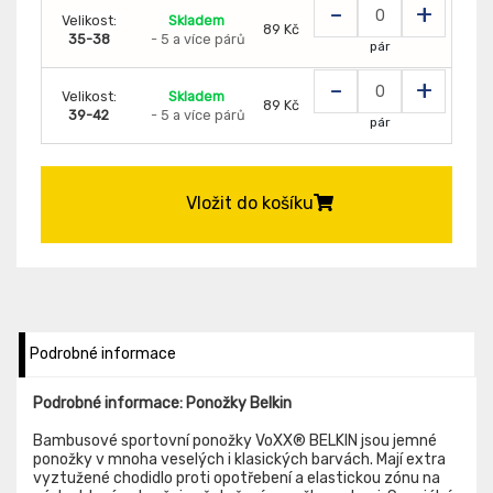
-
+
Velikost:
Skladem
89 Kč
35-38
- 5 a více párů
pár
-
+
Velikost:
Skladem
89 Kč
39-42
- 5 a více párů
pár
Vložit do košíku
Podrobné informace
Podrobné informace: Ponožky Belkin
Bambusové sportovní ponožky VoXX® BELKIN jsou jemné
ponožky v mnoha veselých i klasických barvách. Mají extra
vyztužené chodidlo proti opotřebení a elastickou zónu na