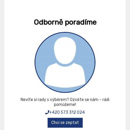
Odborně poradíme
Nevíte si rady s výběrem? Ozvěte se nám – rádi
pomůžeme!
+420 573 312 024
Chci se zeptat