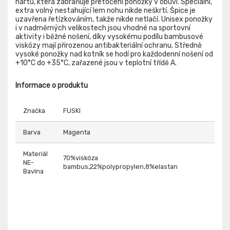
nártu, která zabraňuje přetočení ponožky v obuvi. Speciální,
extra volný nestahující lem nohu nikde neškrtí. Špice je
uzavřena řetízkováním, takže nikde netlačí. Unisex ponožky
i v nadměrných velikostech jsou vhodné na sportovní
aktivity i běžné nošení, díky vysokému podílu bambusové
viskózy mají přirozenou antibakteriální ochranu. Středně
vysoké ponožky nad kotník se hodí pro každodenní nošení od
+10°C do +35°C, zařazené jsou v teplotní třídě A.
Informace o produktu
Značka
FUSKI
Barva
Magenta
Materiál
70%viskóza
NE-
bambus,22%polypropylen,8%elastan
Bavlna