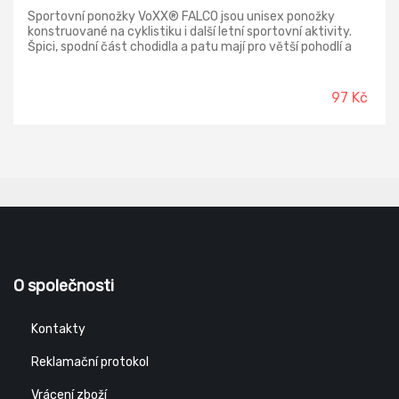
Sportovní ponožky VoXX® FALCO jsou unisex ponožky
konstruované na cyklistiku i další letní sportovní aktivity.
Špici, spodní část chodidla a patu mají pro větší pohodlí a
delší životnost zesílené froté polstrováním, jinak jsou
ponožky slabé. Elastická zóna přes nárt zabraňuje přetočení
ponožek v obuvi. Prodyšné zóny odvádí vlhkost od pokožky.
97 Kč
Díky vysokému podílu silproXu® s ionty stříbra jsou
sportovní ponožky antibakteriální. Široký lem nestahuje a
nezařezává se do pokožky. Funkční ponožky v teplotní třídě
A využijete při letních sportovních činnostech od +10°C do
+35°C.
O společnosti
Kontakty
Reklamační protokol
Vrácení zboží