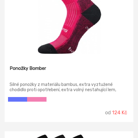
Ponožky Bomber
Silné ponožky z materiálu bambus, extra vyztužené
chodidlo proti opotřebení, extra volný nestahující lem,
přirozená antibakteriální ochrana, teplotní třída: B
od
124 Kč