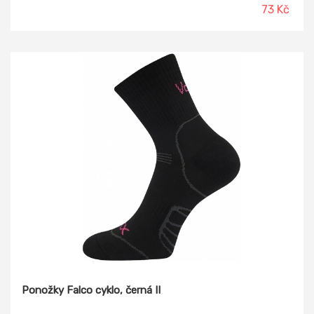
řetízkováním, díky kterému je spoj dokonale hladký a
73 Kč
nehrozí, že ponožka bude tlačit. Slabé ponožky v pestrých
barvách a extra kvalitě můžete nosit klidně celý den.
Ponožky Falco cyklo, černá II