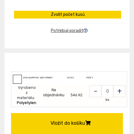
Zvolit počet kusů
Potřebuji poradit
ZV8146299700000
DOSTUPNOST
KČ/KS:
POČET
Vyrobeno
-
+
Na
z
objednávku
346 Kč
materiálu:
ks
Polyetylen
Vložit do košíku