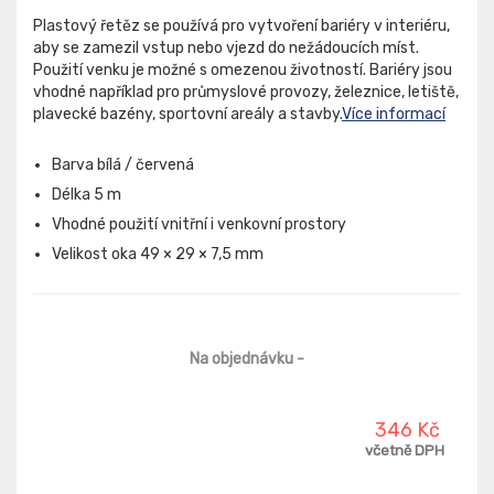
Plastový řetěz se používá pro vytvoření bariéry v interiéru,
aby se zamezil vstup nebo vjezd do nežádoucích míst.
Použití venku je možné s omezenou životností. Bariéry jsou
vhodné například pro průmyslové provozy, železnice, letiště,
plavecké bazény, sportovní areály a stavby.
Více informací
Barva bílá / červená
Délka 5 m
Vhodné použití vnitřní i venkovní prostory
Velikost oka 49 × 29 × 7,5 mm
Na objednávku
-
346 Kč
včetně DPH