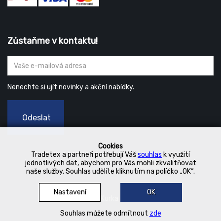
Zůstaňme v kontaktu!
Nenechte si ujít novinky a akční nabídky.
Odeslat
Cookies
Tradetex a partneři potřebují Váš
souhlas
k využití
jednotlivých dat, abychom pro Vás mohli zkvalitňovat
naše služby. Souhlas udělíte kliknutím na políčko „OK“.
Nastavení
OK
© 2019 Kurka Koncern
Souhlas můžete odmítnout
zde