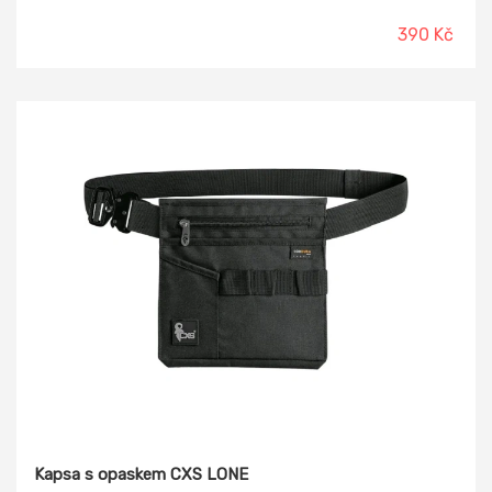
otlakům, chladu, zimě při práci na kolenou - obkladačské a
podlahářské práce, balení : papírový box s eurootvorem.
390 Kč
Kapsa s opaskem CXS LONE