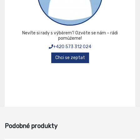
Nevíte si rady s výběrem? Ozvěte se nám – rádi
pomůžeme!
+420 573 312 024
Chci se zeptat
Podobné produkty