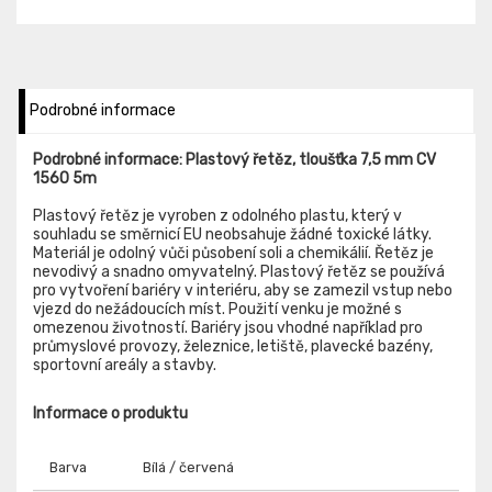
Podrobné informace
Podrobné informace: Plastový řetěz, tloušťka 7,5 mm CV
1560 5m
Plastový řetěz je vyroben z odolného plastu, který v
souhladu se směrnicí EU neobsahuje žádné toxické látky.
Materiál je odolný vůči působení soli a chemikálií. Řetěz je
nevodivý a snadno omyvatelný. Plastový řetěz se používá
pro vytvoření bariéry v interiéru, aby se zamezil vstup nebo
vjezd do nežádoucích míst. Použití venku je možné s
omezenou životností. Bariéry jsou vhodné například pro
průmyslové provozy, železnice, letiště, plavecké bazény,
sportovní areály a stavby.
Informace o produktu
Barva
Bílá / červená