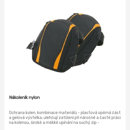
Nákoleník nylon
Ochrana kolen, kombinace materiálů - plastová opěrná část
a gelová výstelka, ulehčují zatížení při náročné a časté práci
na kolenou, široké a měkké upínání na suchý zip -
nezařezává se!, použití : ochranný prvek při práci proti