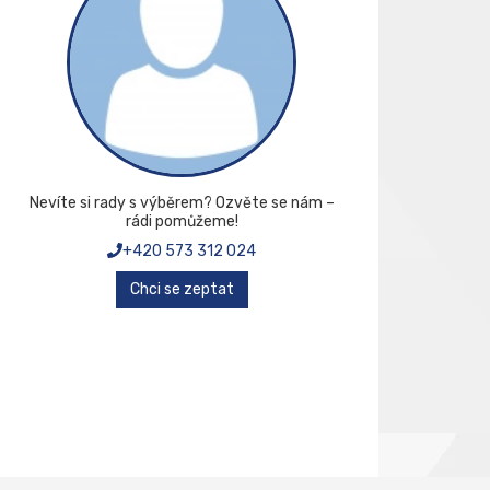
Nevíte si rady s výběrem? Ozvěte se nám –
rádi pomůžeme!
+420 573 312 024
Chci se zeptat