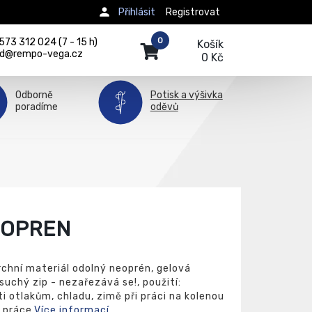
Přihlásit
Registrovat
0
73 312 024 (7 - 15 h)
Košík
d@rempo-vega.cz
0 Kč
Odborně
Potisk a výšivka
poradíme
oděvů
EOPREN
rchní materiál odolný neoprén, gelová
 suchý zip - nezařezává se!, použití:
ti otlakům, chladu, zimě při práci na kolenou
 práce.
Více informací