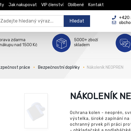
ty
Jak nakupovat
VIP členství
Oblíbené
Kontakt
+420 5
Hledat
obcho
prava zdarma
5000+ zboží
 nákupu nad 1500 Kč
skladem
zpečnost práce
Bezpečnostní doplňky
Nákoleník NEOPREN
NÁKOLENÍK N
Ochrana kolen - neoprén, sv
výstelka, široké zapínání na
ochranný prvek při práci pro
- obkladačské a podlahářské