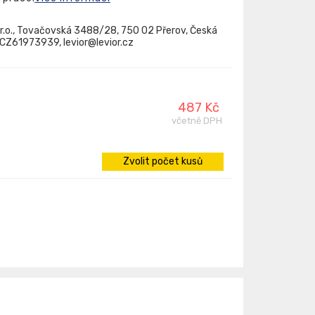
.r.o., Tovačovská 3488/28, 750 02 Přerov, Česká
: CZ61973939, levior@levior.cz
487 Kč
včetně DPH
Zvolit počet kusů