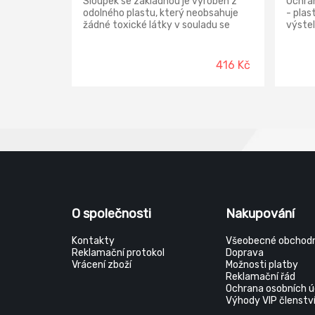
Sloupek se základnou je vyroben z
Ochra
odolného plastu, který neobsahuje
- plas
žádné toxické látky v souladu se
výstel
směrnicí EU. Materiál je odolný vůči
a čast
působení soli a chemikálií. Sloupek je
měkké 
zasazen do stabilní základny.
nezaře
416 Kč
prvek 
zimě p
obklad
balení
O společnosti
Nakupování
Kontakty
Všeobecné obchodn
Reklamační protokol
Doprava
Vrácení zboží
Možnosti platby
Reklamační řád
Ochrana osobních ú
Výhody VIP členstv