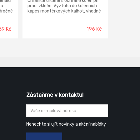
riálů
Chrániče určené k ochraně kolen při
vá
práci vkleče. Výztuha do kolenních
náročné
kapes montérkových kalhot, vhodné
í :
např. pro kolekce a soupravy
NARELLAN, ALLYN, EMERTON, OLZA a
 na
jiné.
89 Kč
196 Kč
hářské
Zůstaňme v kontaktu!
Nenechte si ujít novinky a akční nabídky.