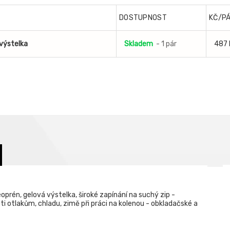
DOSTUPNOST
KČ/PÁ
 výstelka
Skladem
- 1 pár
487
oprén, gelová výstelka, široké zapínání na suchý zip -
oti otlakům, chladu, zimě při práci na kolenou - obkladačské a