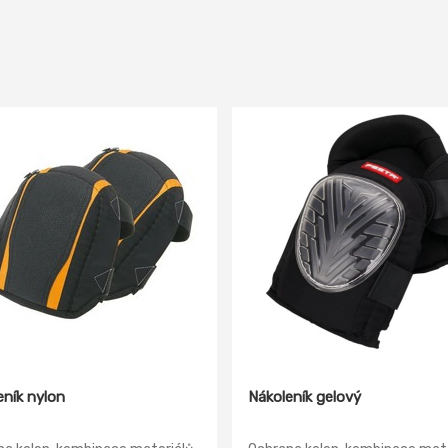
eník nylon
Nákoleník gelový