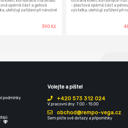
na kolen, kombinace materiálů
Ochrana kolen, kombinace mate
tová opěrná část a gelová
- plastová opěrná část a pěno
ka, ulehčují zatížení při náročné
výstelka, ulehčují zatížení při 
é práci na kolenou, široké a
a časté práci na kolenou. Použit
upínání na suchý zip -
ochranný prvek při práci proti
zává se!, použití : ochranný
otlakům, chladu, zimě při práci
390 Kč
4
při práci proti otlakům, chladu,
kolenou - obkladačské a podla
ři práci na kolenou -
práce.
ačské a podlahářské práce,
 : papírový box s eurootvorem.
Volejte a pište!
í podmínky
+420 573 312 024
V pracovní dny: 7:00 - 15:00
obchod@rempo-vega.cz
dajů
Sem pište své dotazy a připomínky
í