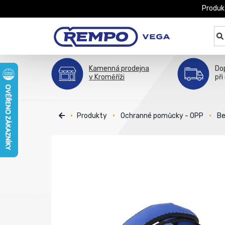
Produk
Kamenná prodejna
Do
v Kroměříži
při
Produkty
Ochranné pomůcky - OPP
Be