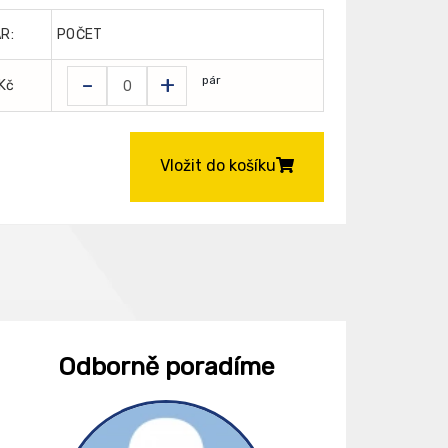
R:
POČET
-
+
pár
 Kč
Vložit do košíku
Odborně poradíme