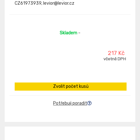
CZ61973939, levior@levior.cz
Skladem
-
217 Kč
včetně DPH
Zvolit počet kusů
Potřebuji poradit