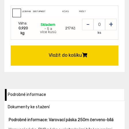
LE38948
DOSTUPNOST
KČ/KS:
POČET
-
+
Váha:
Skladem
0,920
217 Kč
- 5 a
více kusů
ks
kg
Vložit do košíku
Podrobné informace
Dokumenty ke stažení
Podrobné informace: Varovací páska 250m červeno-bílá