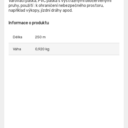
Varovací páska, PVC páska s výstražnými bíločervenými
pruhy, použití : k ohraničení nebezpečného prostoru,
například výkopy, jízdní dráhy apod.
Informace o produktu
Délka
250 m
Váha
0,920 kg