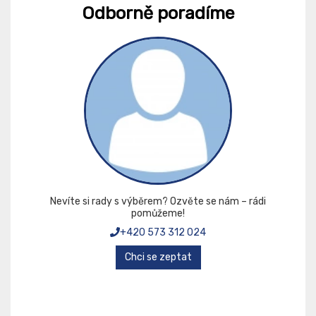
Odborně poradíme
Nevíte si rady s výběrem? Ozvěte se nám – rádi
pomůžeme!
+420 573 312 024
Chci se zeptat