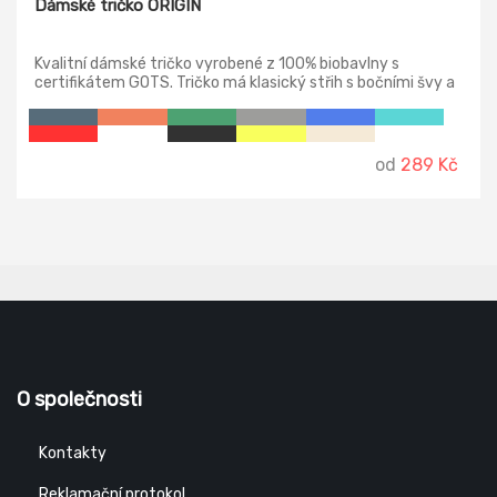
Dámské tričko ORIGIN
Kvalitní dámské tričko vyrobené z 100% biobavlny s
certifikátem GOTS. Tričko má klasický střih s bočními švy a
tvarovaný dolní okraj. Od ramene k rameni vede zpevňující
páska.
od
289 Kč
O společnosti
Kontakty
Reklamační protokol