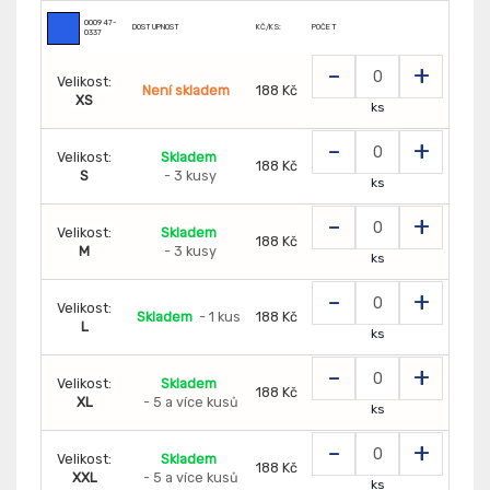
000947-
DOSTUPNOST
KČ/KS:
POČET
0337
-
+
Velikost:
Není skladem
188 Kč
XS
ks
-
+
Velikost:
Skladem
188 Kč
S
- 3 kusy
ks
-
+
Velikost:
Skladem
188 Kč
M
- 3 kusy
ks
-
+
Velikost:
Skladem
- 1 kus
188 Kč
L
ks
-
+
Velikost:
Skladem
188 Kč
XL
- 5 a více kusů
ks
-
+
Velikost:
Skladem
188 Kč
XXL
- 5 a více kusů
ks