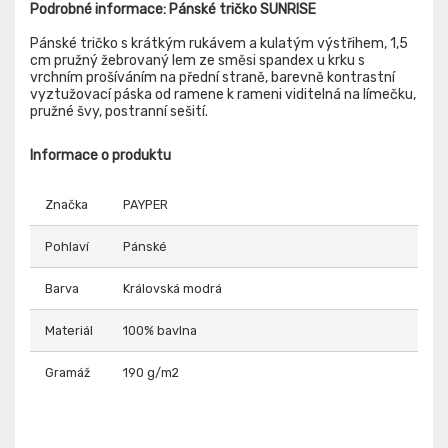
Podrobné informace: Pánské tričko SUNRISE
Pánské tričko s krátkým rukávem a kulatým výstřihem, 1,5
cm pružný žebrovaný lem ze směsi spandex u krku s
vrchním prošíváním na přední straně, barevně kontrastní
vyztužovací páska od ramene k rameni viditelná na límečku,
pružné švy, postranní sešití.
Informace o produktu
Značka
PAYPER
Pohlaví
Pánské
Barva
Královská modrá
Materiál
100% bavlna
Gramáž
190 g/m2