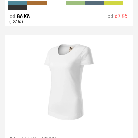
od
67 Kč
od
86 Kč
(-22% )