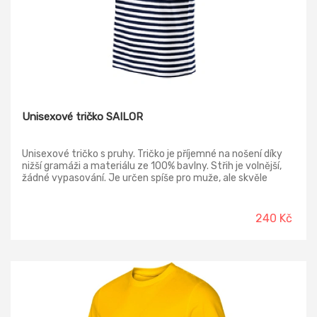
Unisexové tričko SAILOR
Unisexové tričko s pruhy. Tričko je příjemné na nošení díky
nižší gramáži a materiálu ze 100% bavlny. Střih je volnější,
žádné vypasování. Je určen spíše pro muže, ale skvěle
padne i dámě, která má ráda volnější střih! V nabídce také
dámské a dětské, tak aby se mohla sladit celá rodina :-)
240 Kč