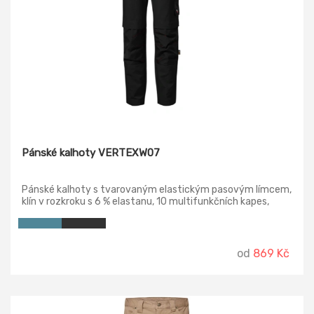
Pánské kalhoty VERTEXW07
Pánské kalhoty s tvarovaným elastickým pasovým límcem,
klín v rozkroku s 6 % elastanu, 10 multifunkčních kapes,
kapsy pro vložení chráničů kolen, odvětrávání v zadní části
kolen, plastové "D" poutko, poutko na kladivo, kontrastní
prvky, možnost prodloužení délky nohavic.
od
869 Kč