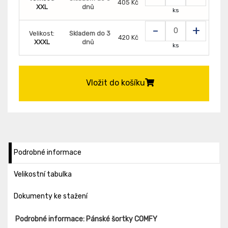
405 Kč
XXL
dnů
ks
-
+
Velikost:
Skladem do 3
420 Kč
XXXL
dnů
ks
Vložit do košíku
Podrobné informace
Velikostní tabulka
Dokumenty ke stažení
Podrobné informace: Pánské šortky COMFY