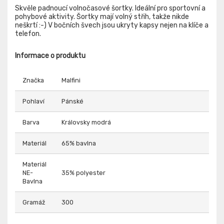
Skvěle padnoucí volnočasové šortky. Ideální pro sportovní a
pohybové aktivity. Šortky mají volný střih, takže nikde
neškrtí :-) V bočních švech jsou ukryty kapsy nejen na klíče a
telefon.
Informace o produktu
Značka
Malfini
Pohlaví
Pánské
Barva
Královsky modrá
Materiál
65% bavlna
Materiál
NE-
35% polyester
Bavlna
Gramáž
300