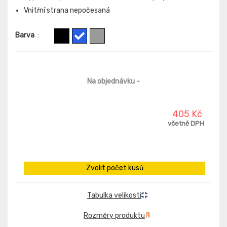
Vnitřní strana nepočesaná
Barva
:
Na objednávku
-
405 Kč
včetně DPH
Zvolit počet kusů
Tabulka velikosti
Rozměry produktu