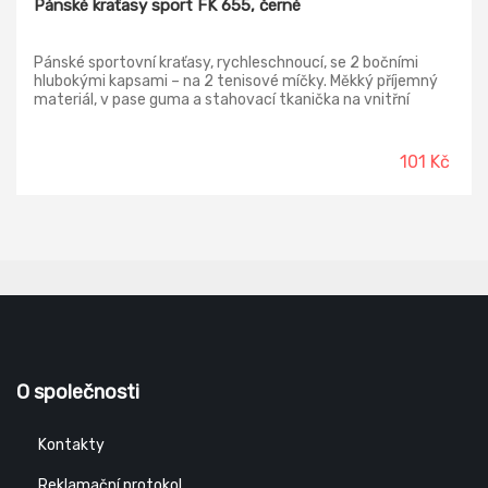
Pánské kraťasy sport FK 655, černé
Pánské sportovní kraťasy, rychleschnoucí, se 2 bočními
hlubokými kapsami – na 2 tenisové míčky. Měkký příjemný
materiál, v pase guma a stahovací tkanička na vnitřní
straně.
101 Kč
O společnosti
Kontakty
Reklamační protokol