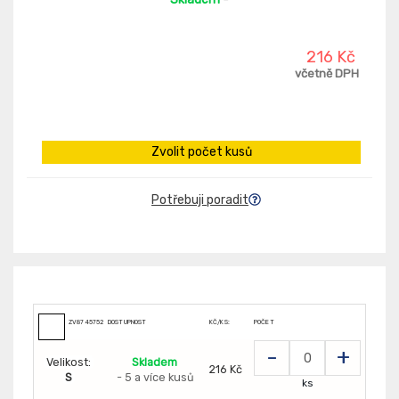
216 Kč
včetně DPH
Zvolit počet kusů
Potřebuji poradit
ZV8745752
DOSTUPNOST
KČ/KS:
POČET
-
+
Velikost:
Skladem
216 Kč
S
- 5 a více kusů
ks