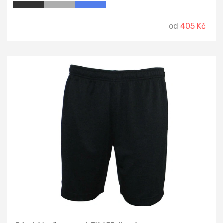
a telefon.
od
405 Kč