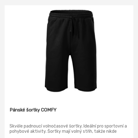
Pánské šortky COMFY
Skvěle padnoucí volnočasové šortky. Ideální pro sportovní a
pohybové aktivity. Šortky mají volný střih, takže nikde
neškrtí :-) V bočních švech jsou ukryty kapsy nejen na klíče