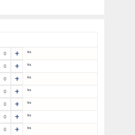
T
+
ks
+
ks
+
ks
+
ks
+
ks
+
ks
+
ks