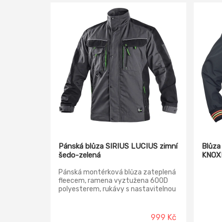
Pánská blůza SIRIUS LUCIUS zimní
Blůza
šedo-zelená
KNOX
Pánská montérková blůza zateplená
fleecem, ramena vyztužena 600D
polyesterem, rukávy s nastavitelnou
manžetou, kryté zapínání na zip a
druky, multifunkční náprsní kapsy,
boční kapsy na zip, regulovatelný
999 Kč