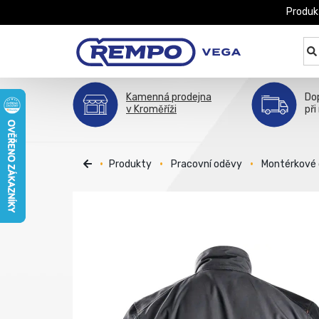
Produk
Kamenná prodejna
Do
v Kroměříži
při
Produkty
Pracovní oděvy
Montérkové