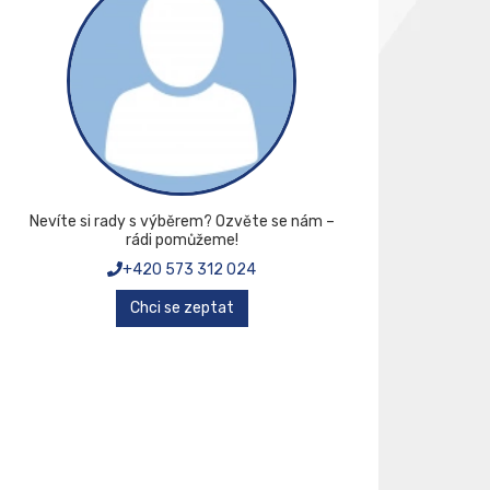
Nevíte si rady s výběrem? Ozvěte se nám –
rádi pomůžeme!
+420 573 312 024
Chci se zeptat