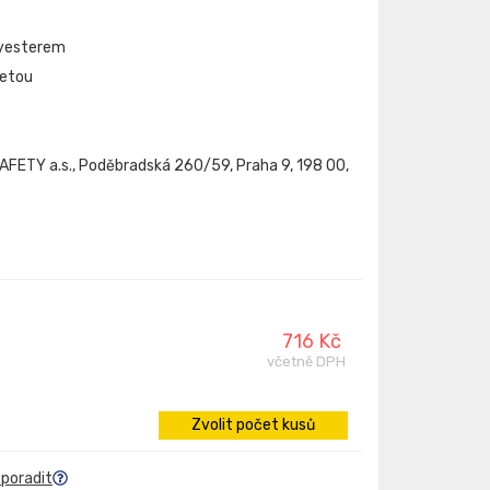
yesterem
žetou
FETY a.s., Poděbradská 260/59, Praha 9, 198 00,
716 Kč
včetně DPH
Zvolit počet kusů
 poradit