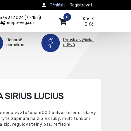
Přihlásit
Registrovat
0
73 312 024 (7 - 15 h)
Košík
d@rempo-vega.cz
0 Kč
Odborně
Potisk a výšivka
poradíme
oděvů
 SIRIUS LUCIUS
ramena vyztužena 600D polyesterem, rukávy
ryté zapínání na zip a druky, multifunkční
a zip, regulovatelný pas, reflexní