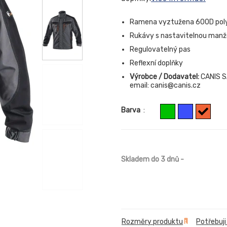
Ramena vyztužena 600D pol
Rukávy s nastavitelnou man
Regulovatelný pas
Reflexní doplňky
Výrobce / Dodavatel:
CANIS SA
email: canis@canis.cz
Barva
:
Skladem do 3 dnů
-
Rozměry produktu
Potřebuji