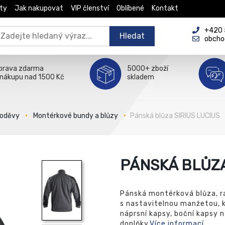
ty
Jak nakupovat
VIP členství
Oblíbené
Kontakt
+420 5
Hledat
obcho
prava zdarma
5000+ zboží
 nákupu nad 1500 Kč
skladem
 oděvy
Montérkové bundy a blůzy
Pánská blůza SIRIUS LUCIUS
PÁNSKÁ BLŮZA
Pánská montérková blůza, 
s nastavitelnou manžetou, k
náprsní kapsy, boční kapsy n
doplňky.
Více informací