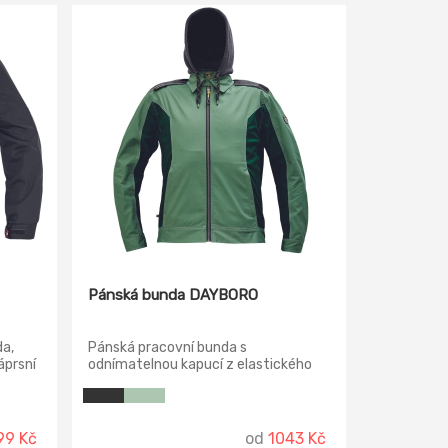
Pánská bunda DAYBORO
a,
Pánská pracovní bunda s
áprsní
odnímatelnou kapucí z elastického
inovativního materiálu TRIFIBETEX.
 pase.
99 Kč
od
1043 Kč