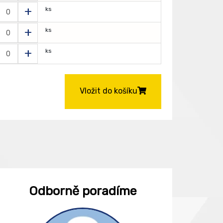
+
ks
+
ks
+
ks
Vložit do košíku
Odborně poradíme