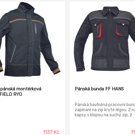
 pánská montérková
Pánská bunda FF HANS
FIELD RYO
Pánská bavlněná pracovní bund
zapínaní na zip kryté légou. 2 n
kapsy s klopou na suchý zip, 2
multifunkční postranní kapsy v
Zesílení v loketních částech a
ramenou polyester Oxford.
1137 Kč
7