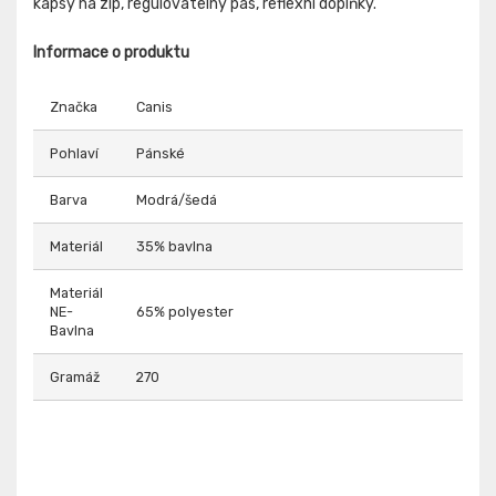
kapsy na zip, regulovatelný pas, reflexní doplňky.
Informace o produktu
Značka
Canis
Pohlaví
Pánské
Barva
Modrá/šedá
Materiál
35% bavlna
Materiál
NE-
65% polyester
Bavlna
Gramáž
270