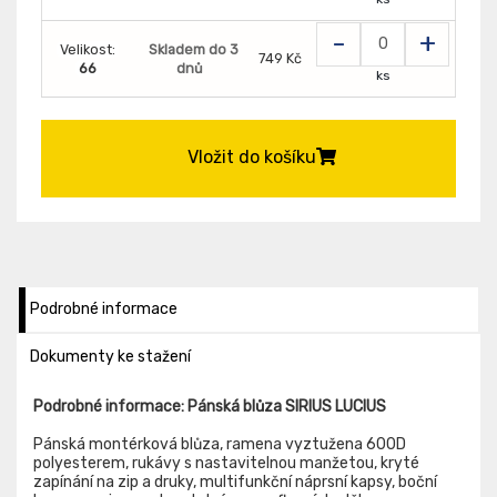
-
+
Velikost:
Skladem do 3
749 Kč
66
dnů
ks
Vložit do košíku
Podrobné informace
Dokumenty ke stažení
Podrobné informace: Pánská blůza SIRIUS LUCIUS
Pánská montérková blůza, ramena vyztužena 600D
polyesterem, rukávy s nastavitelnou manžetou, kryté
zapínání na zip a druky, multifunkční náprsní kapsy, boční