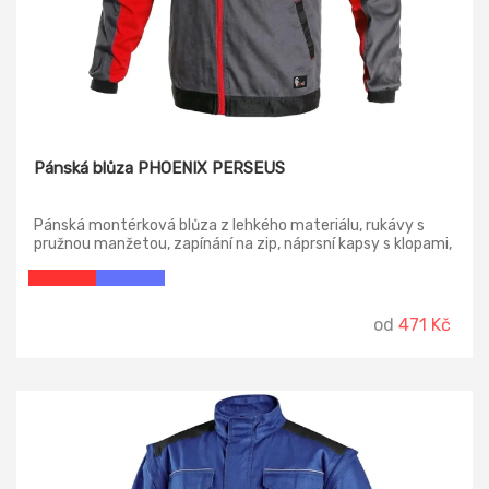
Pánská blůza PHOENIX PERSEUS
Pánská montérková blůza z lehkého materiálu, rukávy s
pružnou manžetou, zapínání na zip, náprsní kapsy s klopami,
jednoduché boční kapsy, reflexní doplňky. Díky odlehčené
gramáži vhodná pro práci nejen v letním období, ale také
celoročně ve vytápěných provozech.
od
471 Kč