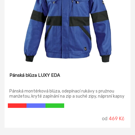
Pánská blůza LUXY EDA
Pánská montérková blůza, odepínací rukávy s pružnou
manžetou, kryté zapínání na zip a suché zipy, náprsní kapsy
s klopami, skrytá náprsní kapsa na zip, jednoduché boční
kapsy, spodní část na bocích do gumy, reflexní doplňky.
od
469 Kč