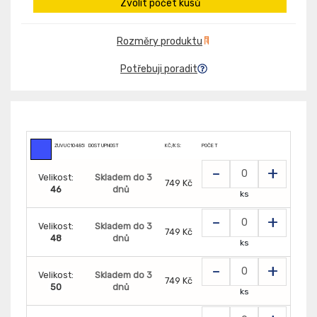
Zvolit počet kusů
Rozměry produktu
Potřebuji poradit
ZUVUC104855
DOSTUPNOST
KČ/KS:
POČET
-
+
Velikost:
Skladem do 3
749 Kč
46
dnů
ks
-
+
Velikost:
Skladem do 3
749 Kč
48
dnů
ks
-
+
Velikost:
Skladem do 3
749 Kč
50
dnů
ks