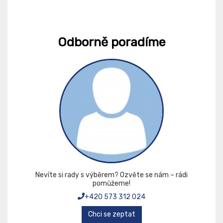
Odborně poradíme
Nevíte si rady s výběrem? Ozvěte se nám – rádi
pomůžeme!
+420 573 312 024
Chci se zeptat