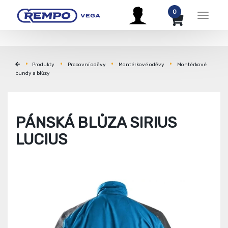
0
Menu
Produkty
Pracovní oděvy
Montérkové oděvy
Montérkové
bundy a blůzy
PÁNSKÁ BLŮZA SIRIUS
LUCIUS