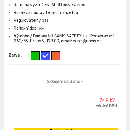
Ramena vyztužena 600D polyesterem
Rukávy s nastavitelnou manžetou
Regulovatelný pas
Reflexní doplňky
Výrobce / Dodavatel:
CANIS SAFETY a.s., Poděbradská
260/59, Praha 9, 198 00, email: canis@canis.cz
Barva
:
Skladem do 3 dnů
-
749 Kč
včetně DPH