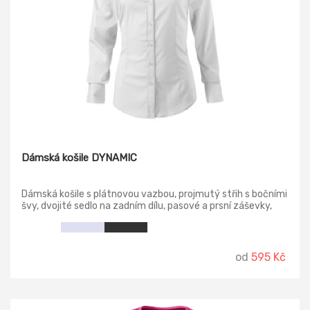
Dámská košile DYNAMIC
Dámská košile s plátnovou vazbou, projmutý střih s bočními
švy, dvojité sedlo na zadním dílu, pasové a prsní záševky,
dvoudílný košilový límec, přední kraje začištěny légou,
dlouhé rukávy s šikmou manžetou na 2 knoflíčky, perleťové
knoflíčky v barvě materiálu (1 náhradní navíc), tvarovaný
dolní kraj.
od
595 Kč