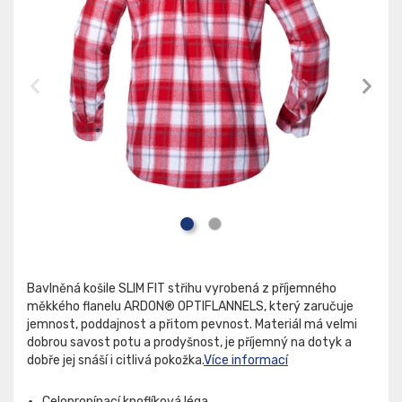
Bavlněná košile SLIM FIT střihu vyrobená z příjemného
měkkého flanelu ARDON® OPTIFLANNELS, který zaručuje
jemnost, poddajnost a přitom pevnost. Materiál má velmi
dobrou savost potu a prodyšnost, je příjemný na dotyk a
dobře jej snáší i citlivá pokožka.
Více informací
Celopropínací knoflíková léga