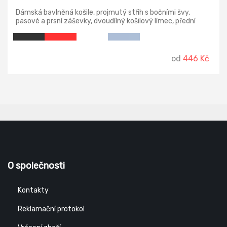
Dámská bavlněná košile, projmutý střih s bočními švy,
pasové a prsní záševky, dvoudílný košilový límec, přední
kraje začištěny légou, dlouhé rukávy s šikmou manžetou na
2 knoflíčky, knoflíčky v barvě materiálu (2 náhradní navíc),
tvarovaný dolní kraj.
od
446 Kč
O společnosti
Kontakty
Reklamační protokol