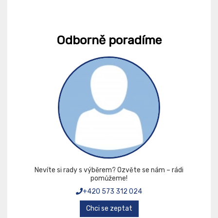
Odborně poradíme
Nevíte si rady s výběrem? Ozvěte se nám – rádi
pomůžeme!
+420 573 312 024
Chci se zeptat