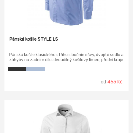
Pánská košile STYLE LS
Pánská košile klasického střihu s bočními švy, dvojité sedlo a
záhyby na zadním dílu, dvoudílný košilový límec, přední kraje
začištěny légou, nakládaná náprsní kapsa, dlouhé rukávy s
kulatou manžetou na 1 knoflíček, knoflíčky v barvě
materiálu.
od
465 Kč