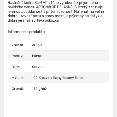
Bavlněná košile SLIM FIT střihu vyrobená z příjemného
měkkého flanelu ARDON® OPTIFLANNELS, který zaručuje
jemnost, poddajnost a přitom pevnost. Materiál má velmi
dobrou savost potu a prodyšnost, je příjemný na dotyk a
dobře jej snáší i citlivá pokožka.
Informace o produktu
Značka
Ardon
Pohlaví
Pánské
Barva
Červená
Materiál
100 % bavlna tkaný česaný flanel
Gramáž
150 g/m2