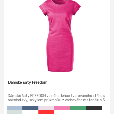
Dámské šaty Freedom
Dámské šaty FREEDOM volného, lehce tvarovaného střihu s
bočními švy, úzký lem průkrčníku z vrchového materiálu s 5
% elastanu, zpevňující páska od ramene k rameni, ohrnuté
rukávy zachycené ve 4 bodech šitím.