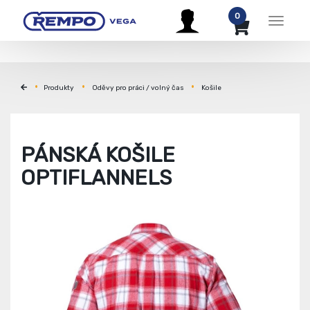
0
Menu
Produkty
Oděvy pro práci / volný čas
Košile
PÁNSKÁ KOŠILE
OPTIFLANNELS