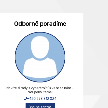
Odborně poradíme
Nevíte si rady s výběrem? Ozvěte se nám –
rádi pomůžeme!
+420 573 312 024
Chci se zeptat