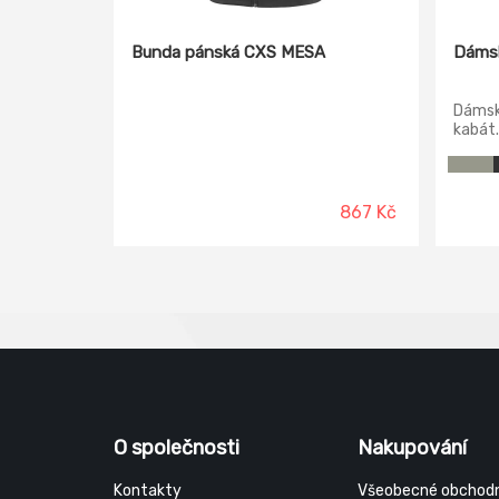
Bunda pánská CXS MESA
Dámsk
Dámsk
kabát.
867 Kč
O společnosti
Nakupování
Kontakty
Všeobecné obchodn