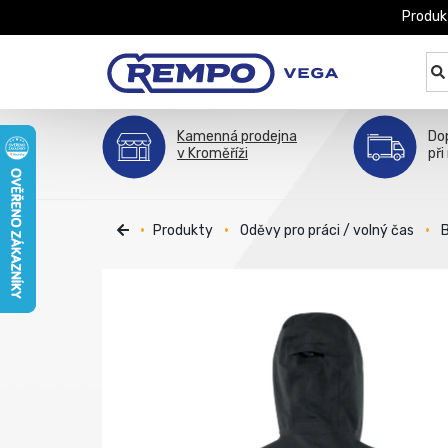
Produk
Kamenná prodejna
Do
v Kroměříži
při
Produkty
Oděvy pro práci / volný čas