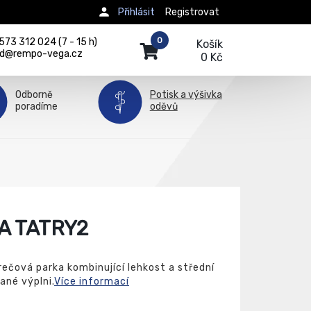
Přihlásit
Registrovat
0
73 312 024 (7 - 15 h)
Košík
d@rempo-vega.cz
0 Kč
Odborně
Potisk a výšivka
poradíme
oděvů
A TATRY2
čová parka kombinující lehkost a střední
ané výplni.
Více informací