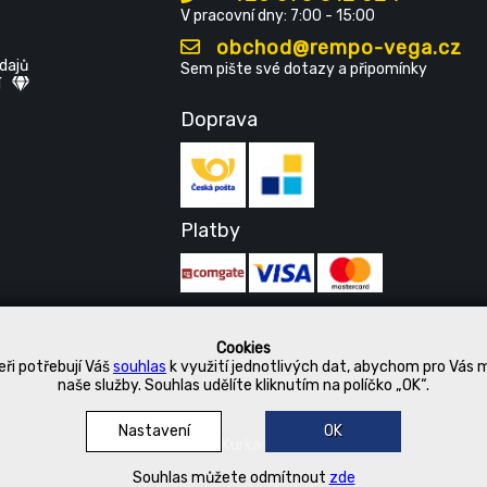
V pracovní dny: 7:00 - 15:00
obchod@rempo-vega.cz
dajů
Sem pište své dotazy a připomínky
í
Doprava
Platby
Cookies
ři potřebují Váš
souhlas
k využití jednotlivých dat, abychom pro Vás 
naše služby. Souhlas udělíte kliknutím na políčko „OK“.
Nastavení
OK
© 2019 Kurka Koncern
Souhlas můžete odmítnout
zde