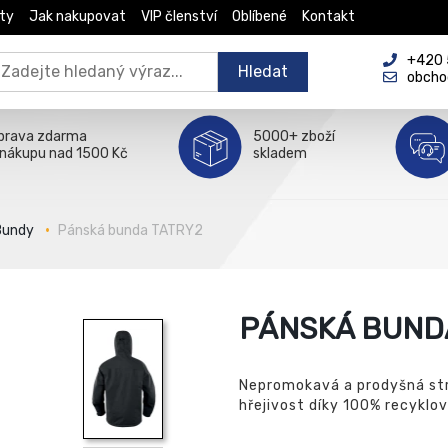
ty
Jak nakupovat
VIP členství
Oblíbené
Kontakt
+420 5
Hledat
obcho
prava zdarma
5000+ zboží
 nákupu nad 1500 Kč
skladem
Bundy
Pánská bunda TATRY2
PÁNSKÁ BUND
Nepromokavá a prodyšná stre
hřejivost díky 100% recyklov