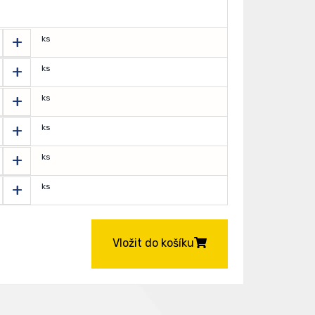
+
ks
+
ks
+
ks
+
ks
+
ks
+
ks
Vložit do košíku