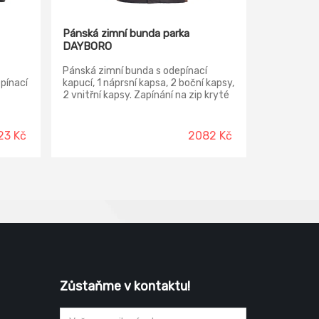
Pánská zimní bunda parka
DAYBORO
Pánská zimní bunda s odepínací
epínací
kapucí, 1 náprsní kapsa, 2 boční kapsy,
ací
2 vnitřní kapsy. Zapínání na zip kryté
 na
légou, nastavitelná šíře rukávů
suchým zipem, reflexní prvky v
ní v
barevném odstínu.
23 Kč
2082 Kč
ní
 na
řní
Zůstaňme v kontaktu!