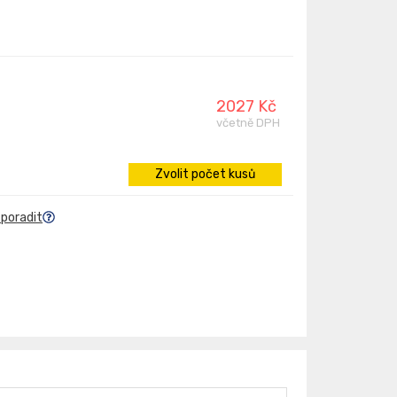
2027 Kč
včetně DPH
Zvolit počet kusů
 poradit